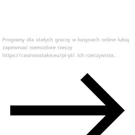
Wartości – Polska Analiza
Liczbowa
Programy dla stałych graczy w kasynach online lubią
zapewniać niemożliwe rzeczy
https://casinoostake.eu/pl-pl/. Ich rzeczywista...
Read More