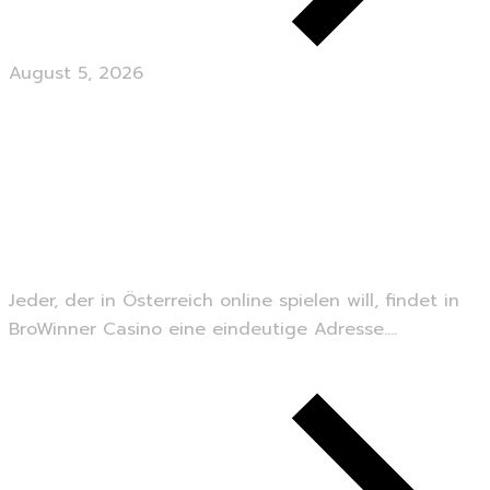
August 5, 2026
BroWinner Casino: Ihr
erstklassiges Online-Casino-
Ziel für Österreich
Jeder, der in Österreich online spielen will, findet in
BroWinner Casino eine eindeutige Adresse....
Read More