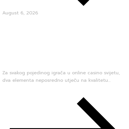
August 6, 2026
Dostupne valute i jezici na
Slota Casino za igrače iz
Hrvatske
Za svakog pojedinog igrača u online casino svijetu,
dva elementa neposredno utječu na kvalitetu...
Read More