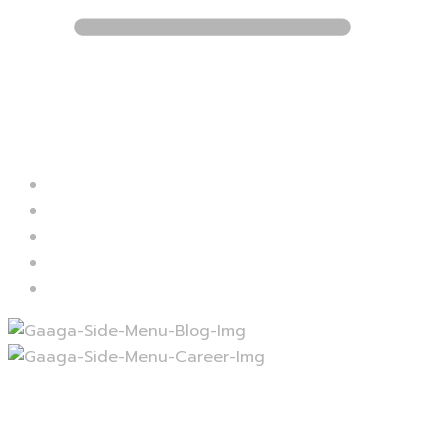
Blog
Career
Contact
Services
Projects