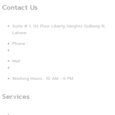
Contact Us
Suite # 1, 1st Floor Liberty Heights Gulberg III,
Lahore
Phone :
+92 312 4729067
Mail :
support@smartseo.pk
Working Hours : 10 AM - 6 PM
Services