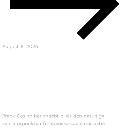
August 6, 2026
Den ledande
speldestinationen för
spelare i Sverige utgör
Prank Casino
Prank Casino har snabbt blivit den naturliga
samlingspunkten för svenska spelentusiaster