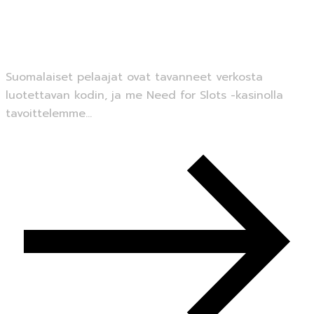
ja saavuta Need for Slots -
kasinolla Suomessa
Suomalaiset pelaajat ovat tavanneet verkosta
luotettavan kodin, ja me Need for Slots -kasinolla
tavoittelemme...
Read More