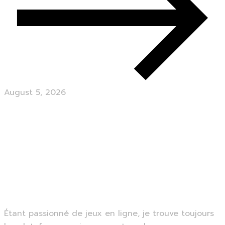
August 5, 2026
Contenu exclusif en avant-
première : Spin City Casino
propose des machines à
sous spéciales au Canada
Étant passionné de jeux en ligne, je trouve toujours