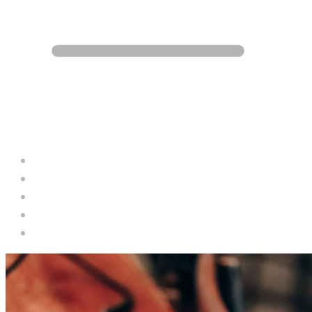
Blog
Career
Contact
Services
Projects