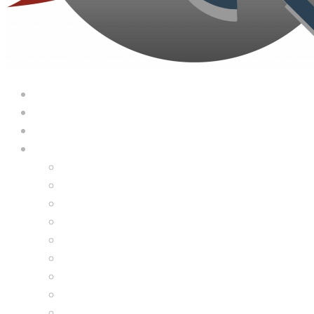
Home
About Us
Our Services
Website Development
Application Development
SEO Optimization
Social Media Marketing
Graphic Designing
Content Marketing