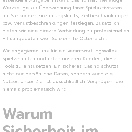
essentielle Aufgabe. Instant Casino hält vielfältige
Werkzeuge zur Überwachung Ihrer Spielaktivitäten
an. Sie können Einzahlungslimits, Zeitbeschränkungen
bzw. Verlustbeschränkungen festlegen. Zusätzlich
bieten wir eine direkte Verbindung zu professionellen
Hilfsangeboten wie “Spielerhilfe Österreich”.
Wir engagieren uns für ein verantwortungsvolles
Spielverhalten und raten unseren Kunden, diese
Tools zu einzusetzen. Ein sicheres Casino schützt
nicht nur persönliche Daten, sondern auch die
Nutzer. Unser Ziel ist ausschließlich Vergnügen, die
niemals problematisch wird.
Warum
Sicherheit im