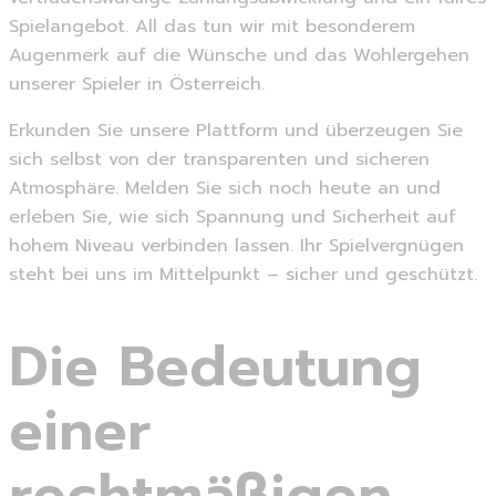
Spielangebot. All das tun wir mit besonderem
Augenmerk auf die Wünsche und das Wohlergehen
unserer Spieler in Österreich.
Erkunden Sie unsere Plattform und überzeugen Sie
sich selbst von der transparenten und sicheren
Atmosphäre. Melden Sie sich noch heute an und
erleben Sie, wie sich Spannung und Sicherheit auf
hohem Niveau verbinden lassen. Ihr Spielvergnügen
steht bei uns im Mittelpunkt – sicher und geschützt.
Die Bedeutung
einer
rechtmäßigen