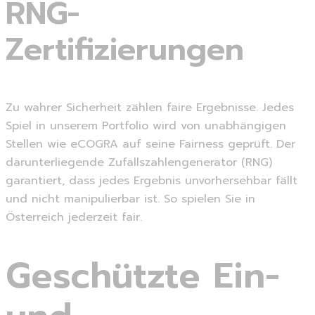
RNG-
Zertifizierungen
Zu wahrer Sicherheit zählen faire Ergebnisse. Jedes
Spiel in unserem Portfolio wird von unabhängigen
Stellen wie eCOGRA auf seine Fairness geprüft. Der
darunterliegende Zufallszahlengenerator (RNG)
garantiert, dass jedes Ergebnis unvorhersehbar fällt
und nicht manipulierbar ist. So spielen Sie in
Österreich jederzeit fair.
Geschützte Ein-