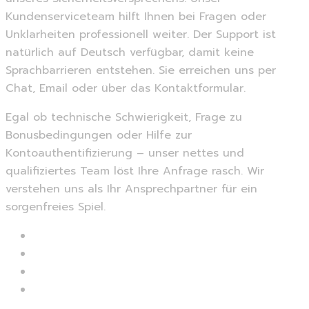
Kundenserviceteam hilft Ihnen bei Fragen oder
Unklarheiten professionell weiter. Der Support ist
natürlich auf Deutsch verfügbar, damit keine
Sprachbarrieren entstehen. Sie erreichen uns per
Chat, Email oder über das Kontaktformular.
Egal ob technische Schwierigkeit, Frage zu
Bonusbedingungen oder Hilfe zur
Kontoauthentifizierung – unser nettes und
qualifiziertes Team löst Ihre Anfrage rasch. Wir
verstehen uns als Ihr Ansprechpartner für ein
sorgenfreies Spiel.