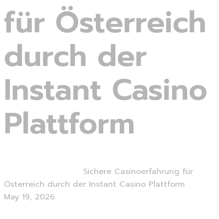
für Österreich
durch der
Instant Casino
Plattform
Home
Uncategorized
Sichere Casinoerfahrung für
Österreich durch der Instant Casino Plattform
May 19, 2026
0 Comments