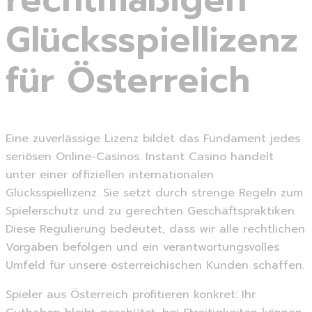
Glücksspiellizenz
für Österreich
Eine zuverlässige Lizenz bildet das Fundament jedes
seriösen Online-Casinos. Instant Casino handelt
unter einer offiziellen internationalen
Glücksspiellizenz. Sie setzt durch strenge Regeln zum
Spielerschutz und zu gerechten Geschäftspraktiken.
Diese Regulierung bedeutet, dass wir alle rechtlichen
Vorgaben befolgen und ein verantwortungsvolles
Umfeld für unsere österreichischen Kunden schaffen.
Spieler aus Österreich profitieren konkret: Ihr