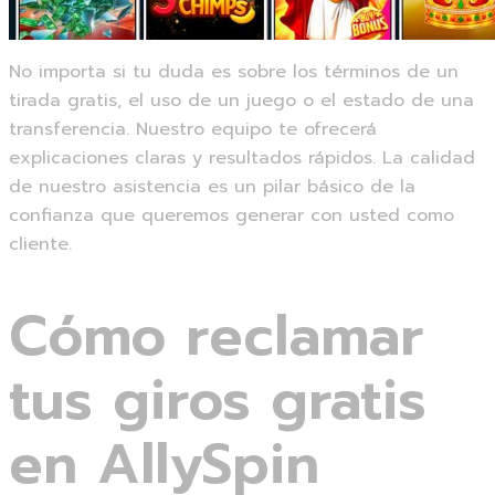
No importa si tu duda es sobre los términos de un
tirada gratis, el uso de un juego o el estado de una
transferencia. Nuestro equipo te ofrecerá
explicaciones claras y resultados rápidos. La calidad
de nuestro asistencia es un pilar básico de la
confianza que queremos generar con usted como
cliente.
Cómo reclamar
tus giros gratis
en AllySpin