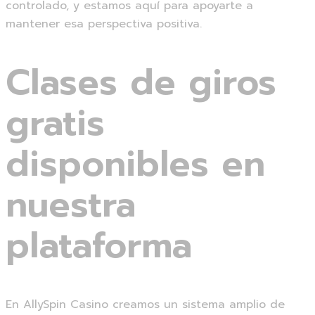
controlado, y estamos aquí para apoyarte a
mantener esa perspectiva positiva.
Clases de giros
gratis
disponibles en
nuestra
plataforma
En AllySpin Casino creamos un sistema amplio de