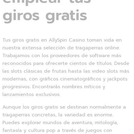
giros gratis
Tus giros gratis en AllySpin Casino toman vida en
nuestra extensa selección de tragaperras online.
Trabajamos con los proveedores de software más
reconocidos para ofrecerte cientos de títulos. Desde
las slots clásicas de frutas hasta las video slots más
modernas, con gráficos cinematográficos y jackpots
progresivos. Encontrarás nombres míticos y
lanzamientos exclusivos.
Aunque los giros gratis se destinan normalmente a
tragaperras concretas, la variedad es enorme.
Puedes explorar mundos de aventura, mitología,
fantasía y cultura pop a través de juegos con