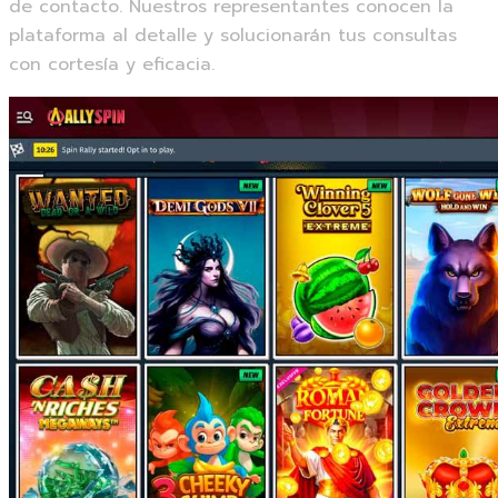
de contacto. Nuestros representantes conocen la
plataforma al detalle y solucionarán tus consultas
con cortesía y eficacia.