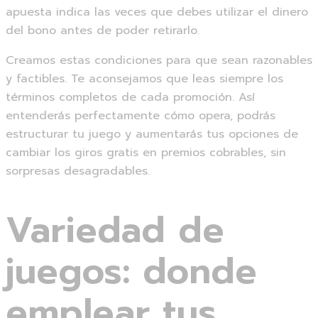
apuesta indica las veces que debes utilizar el dinero
del bono antes de poder retirarlo.
Creamos estas condiciones para que sean razonables
y factibles. Te aconsejamos que leas siempre los
términos completos de cada promoción. Así
entenderás perfectamente cómo opera, podrás
estructurar tu juego y aumentarás tus opciones de
cambiar los giros gratis en premios cobrables, sin
sorpresas desagradables.
Variedad de
juegos: donde
emplear tus