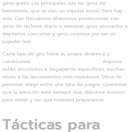
giros gratis. Los principales son los giros de
bienvenida, que te dan un impulso inicial. Pero hay
más. Con frecuencia ofrecemos promociones con
giros de reclamo diario o semanal, giros asociados a
depósitos concretos y giros sorpresa por ser un
jugador leal.
Cada tipo de giro tiene su propia dinámica y
condiciones
https://allysspins.com/es-es/
. Algunos
están vinculados a tragaperras específicas, muchas
veces a los lanzamientos más novedosos. Otros te
permiten elegir entre una lista de juegos. Queremos
que la emoción esté siempre viva, dándote motivos
para volver y ver qué novedad preparamos.
Tácticas para