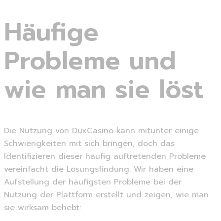
Häufige
Probleme und
wie man sie löst
Die Nutzung von DuxCasino kann mitunter einige
Schwierigkeiten mit sich bringen, doch das
Identifizieren dieser häufig auftretenden Probleme
vereinfacht die Lösungsfindung. Wir haben eine
Aufstellung der häufigsten Probleme bei der
Nutzung der Plattform erstellt und zeigen, wie man
sie wirksam behebt: