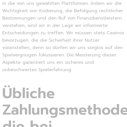
in die von uns gewählten Plattformen. Indem wir die
Wichtigkeit von Kodierung, die Befolgung rechtlicher
Bestimmungen und den Ruf von Finanzdienstleistern
verstehen, sind wir in der Lage wir informierte
Entscheidungen zu treffen. Wir müssen stets Casinos
bevorzugen, die die Sicherheit ihrer Nutzer
voranstellen, denn so dürfen wir uns sorglos auf den
Spielvergnügen fokussieren. Die Meisterung dieser
Aspekte garantiert uns ein sicheres und
unbeschwertes Spielerfahrung.
Übliche
Zahlungsmethode
die bei