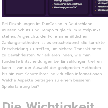
Bei Einzahlungen im DuxCasino in Deutschland
müssen Schutz und Tempo zugleich im Mittelpunkt
stehen. Angesichts der Fülle an erhältlichen
Zahlungsmethoden ist es entscheidend, die korrekte
Entscheidung zu treffen, um sichere Transaktionen
zu gewährleisten. Wir erklären Ihnen, wie man
fundierte Entscheidungen bei Einzahlungen treffen
kann – von der Auswahl der geeigneten Methoden
bis hin zum Schutz Ihrer individuellen Informationen.
Welche Aspekte beitragen zu einem besseren
Spielerfahrung bei?
Die Wichtigkeit