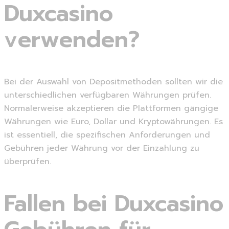
Duxcasino
verwenden?
Bei der Auswahl von Depositmethoden sollten wir die
unterschiedlichen verfügbaren Währungen prüfen.
Normalerweise akzeptieren die Plattformen gängige
Währungen wie Euro, Dollar und Kryptowährungen. Es
ist essentiell, die spezifischen Anforderungen und
Gebühren jeder Währung vor der Einzahlung zu
überprüfen.
Fallen bei Duxcasino