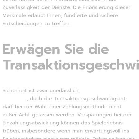
Zuverlässigkeit der Dienste. Die Priorisierung dieser
Merkmale erlaubt Ihnen, fundierte und sichere
Entscheidungen zu treffen.
Erwägen Sie die
Transaktionsgeschwi
Sicherheit ist zwar unerlässlich,
App Dux Casino
Download
, doch die Transaktionsgeschwindigkeit
darf bei der Wahl einer Zahlungsmethode nicht
außer Acht gelassen werden. Verspätungen bei der
Einzahlungsabwicklung können das Spielerlebnis
trüben, insbesondere wenn man erwartungsvoll ins
Spielgeschehen einsteigen möchte. Daher sollten wir