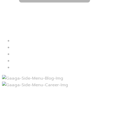
Blog
Career
Contact
Services
Projects