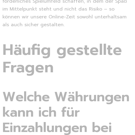
förderliches Spielumfeld schaffen, in dem der Spaß
im Mittelpunkt steht und nicht das Risiko – so
können wir unsere Online-Zeit sowohl unterhaltsam
als auch sicher gestalten.
Häufig gestellte
Fragen
Welche Währungen
kann ich für
Einzahlungen bei