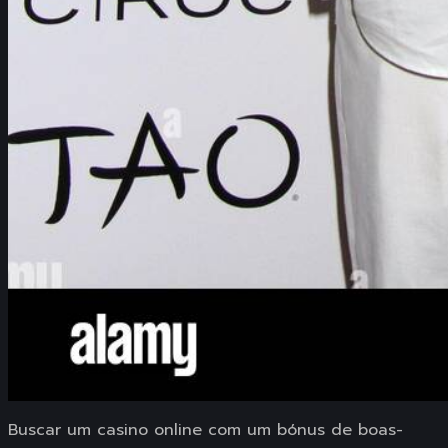
Buscar um casino online com um bónus de boas-