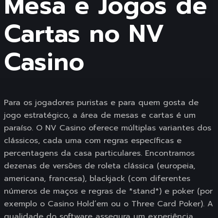
Mesa e Jogos de
Cartas no NV
Casino
Para os jogadores puristas e para quem gosta de
jogo estratégico, a área de mesas e cartas é um
paraíso. O NV Casino oferece múltiplas variantes dos
clássicos, cada uma com regras específicas e
percentagens da casa particulares. Encontramos
dezenas de versões de roleta clássica (europeia,
americana, francesa), blackjack (com diferentes
números de maços e regras de *stand*) e poker (por
exemplo o Casino Hold’em ou o Three Card Poker). A
qualidade do software assegura um experiência