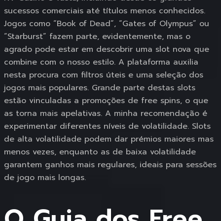
sucessos comerciais até títulos menos conhecidos.
Jogos como “Book of Dead”, “Gates of Olympus” ou
“Starburst” fazem parte, evidentemente, mas o
agrado pode estar em descobrir uma slot nova que
combine com o nosso estilo. A plataforma auxilia
nesta procura com filtros úteis e uma seleção dos
jogos mais populares. Grande parte destas slots
estão vinculadas a promoções de free spins, o que
as torna mais apelativas. A minha recomendação é
experimentar diferentes níveis de volatilidade. Slots
de alta volatilidade podem dar prémios maiores mas
menos vezes, enquanto as de baixa volatilidade
garantem ganhos mais regulares, ideais para sessões
de jogo mais longas.
O Guia dos Free