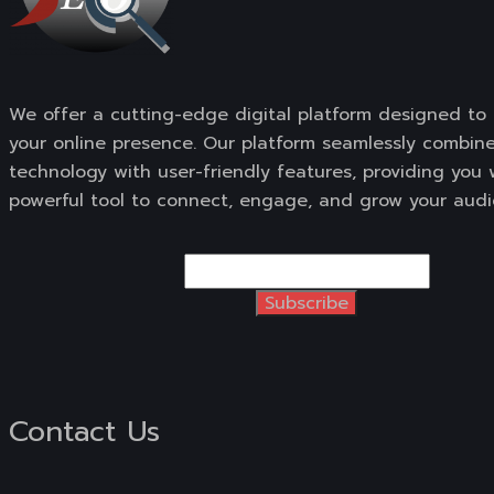
We offer a cutting-edge digital platform designed to
your online presence. Our platform seamlessly combine
technology with user-friendly features, providing you 
powerful tool to connect, engage, and grow your audi
Subscribe
Contact Us