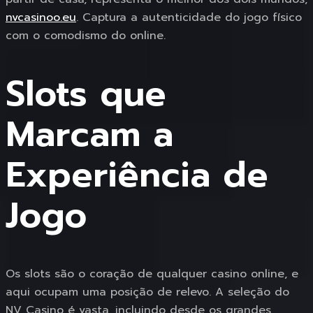
nvcasinoo.eu
. Captura a autenticidade do jogo físico
com o comodismo do online.
Slots que
Marcam a
Experiência de
Jogo
Os slots são o coração de qualquer casino online, e
aqui ocupam uma posição de relevo. A seleção do
NV Casino é vasta, incluindo desde os grandes