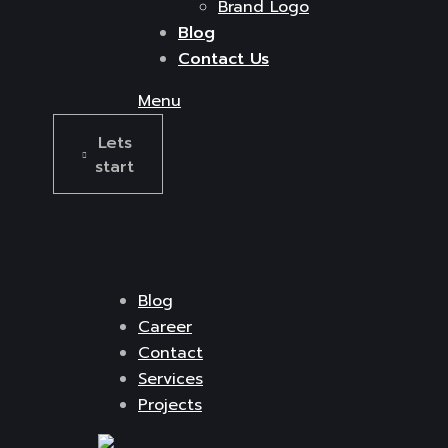
Brand Logo
Blog
Contact Us
Menu
Lets
start
Blog
Career
Contact
Services
Projects