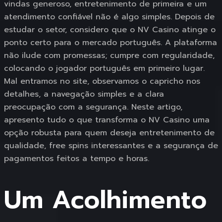
vindas generoso, entretenimento de primeira e um
atendimento confiável não é algo simples. Depois de
estudar o setor, considero que o NV Casino atinge o
ponto certo para o mercado português. A plataforma
não ilude com promessas; cumpre com regularidade,
colocando o jogador português em primeiro lugar.
Mal entramos no site, observamos o capricho nos
detalhes, a navegação simples e a clara
preocupação com a segurança. Neste artigo,
apresento tudo o que transforma o NV Casino uma
opção robusta para quem deseja entretenimento de
qualidade, free spins interessantes e a segurança de
pagamentos feitos a tempo e horas.
Um Acolhimento