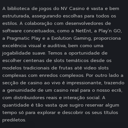
A biblioteca de jogos do NV Casino é vasta e bem
estruturada, assegurando escolhas para todos os
estilos. A colaboração com desenvolvedores de
software conceituados, como a NetEnt, a Play’n GO,
a Pragmatic Play e a Evolution Gaming, proporciona
excelência visual e auditiva, bem como uma
jogabilidade suave. Temos a oportunidade de
escolher centenas de slots temáticos desde os
modelos tradicionais de frutas até video slots
complexas com enredos complexos. Por outro lado a
secção de casino ao vivo é impressionante, trazendo
a genuinidade de um casino real para o nosso ecrã,
com distribuidores reais e interação social. A
quantidade é tão vasta que sugiro reservar algum
tempo só para explorar e descobrir os seus títulos
prediletos.