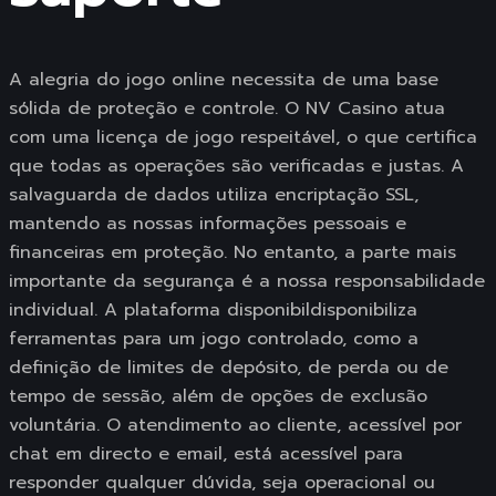
A alegria do jogo online necessita de uma base
sólida de proteção e controle. O NV Casino atua
com uma licença de jogo respeitável, o que certifica
que todas as operações são verificadas e justas. A
salvaguarda de dados utiliza encriptação SSL,
mantendo as nossas informações pessoais e
financeiras em proteção. No entanto, a parte mais
importante da segurança é a nossa responsabilidade
individual. A plataforma disponibildisponibiliza
ferramentas para um jogo controlado, como a
definição de limites de depósito, de perda ou de
tempo de sessão, além de opções de exclusão
voluntária. O atendimento ao cliente, acessível por
chat em directo e email, está acessível para
responder qualquer dúvida, seja operacional ou