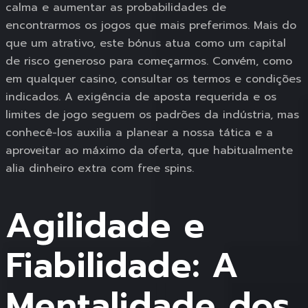
calma e aumentar as probabilidades de
encontrarmos os jogos que mais preferimos. Mais do
que um atrativo, este bónus atua como um capital
de risco generoso para começarmos. Convém, como
em qualquer casino, consultar os termos e condições
indicados. A exigência de aposta requerida e os
limites de jogo seguem os padrões da indústria, mas
conhecê-los auxilia a planear a nossa tática e a
aproveitar ao máximo da oferta, que habitualmente
alia dinheiro extra com free spins.
Agilidade e
Fiabilidade: A
Mentalidade dos