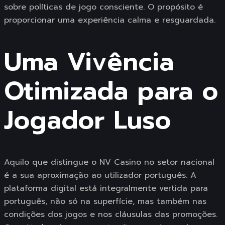
sobre políticas de jogo consciente. O propósito é
proporcionar uma experiência calma e resguardada.
Uma Vivência
Otimizada para o
Jogador Luso
Aquilo que distingue o NV Casino no setor nacional
é a sua aproximação ao utilizador português. A
plataforma digital está integralmente vertida para
português, não só na superfície, mas também nas
condições dos jogos e nos cláusulas das promoções.