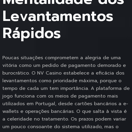
Levantamentos
Rápidos
Poucas situações comprometem a alegria de uma
vitória como um pedido de pagamento demorado e
burocrático. O NV Casino estabelece a eficácia dos
levantamentos como prioridade máxima, porque o
tempo de cada um tem importância. A plataforma de
jogo funciona com os meios de pagamento mais
utilizados em Portugal, desde cartões bancários a e-
wallets e operações bancárias. O que salta à vista é
a celeridade no tratamento. Os prazos podem variar
um pouco consoante do sistema utilizado, mas o