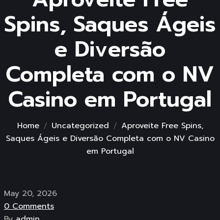
Spins, Saques Ágeis
e Diversão
Completa com o NV
Casino em Portugal
Home
Uncategorized
Aproveite Free Spins,
Saques Ágeis e Diversão Completa com o NV Casino
em Portugal
May 20, 2026
0 Comments
By
admin