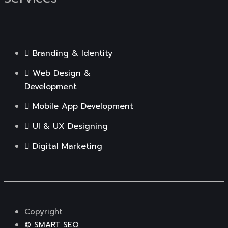
Branding & Identity
Web Design &
Development
Mobile App Development
UI & UX Designing
Digital Marketing
Copyright
© SMART SEO