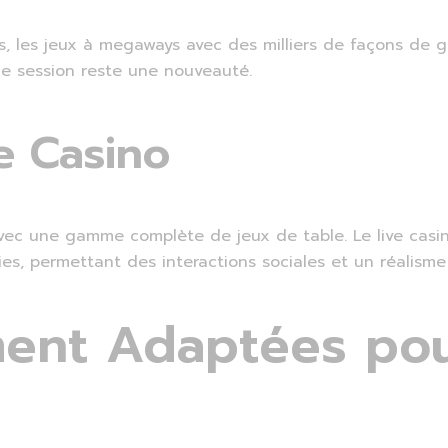
tes, les jeux à megaways avec des milliers de façons de 
ue session reste une nouveauté.
e Casino
ec une gamme complète de jeux de table. Le live casino,
ies, permettant des interactions sociales et un réalisme
ent Adaptées pou