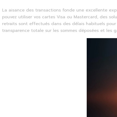
La aisance des transactions fonde une excellente expé
pouvez utiliser vos cartes Visa ou Mastercard, des so
retraits sont effectués dans des délais habituels pour
transparence totale sur les sommes déposées et les ga