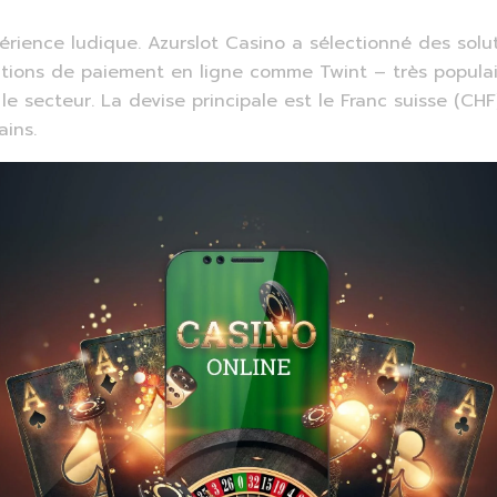
rience ludique. Azurslot Casino a sélectionné des solu
lutions de paiement en ligne comme Twint – très populai
 le secteur. La devise principale est le Franc suisse (C
ins.