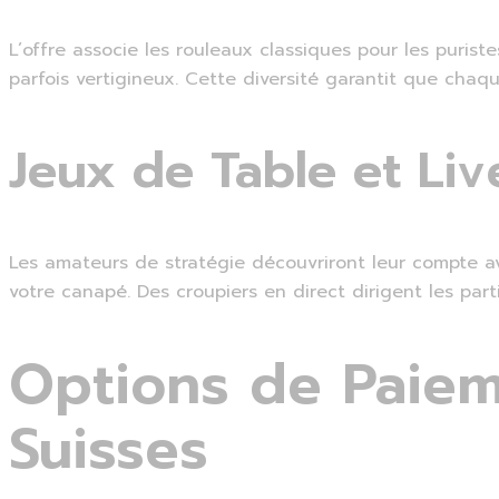
L’offre associe les rouleaux classiques pour les puris
parfois vertigineux. Cette diversité garantit que chaq
Jeux de Table et Liv
Les amateurs de stratégie découvriront leur compte av
votre canapé. Des croupiers en direct dirigent les part
Options de Paiem
Suisses