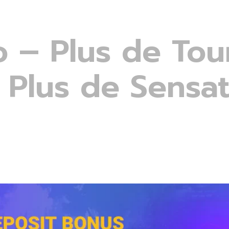
o – Plus de Tou
 Plus de Sensat
Des Gains Accrus, Encore Plus de Sensations en Suisse