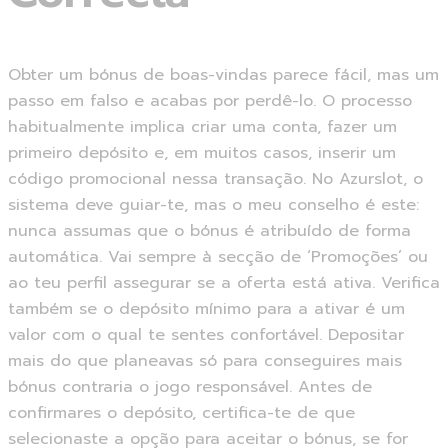
Obter um bónus de boas-vindas parece fácil, mas um
passo em falso e acabas por perdê-lo. O processo
habitualmente implica criar uma conta, fazer um
primeiro depósito e, em muitos casos, inserir um
código promocional nessa transação. No Azurslot, o
sistema deve guiar-te, mas o meu conselho é este:
nunca assumas que o bónus é atribuído de forma
automática. Vai sempre à secção de ‘Promoções’ ou
ao teu perfil assegurar se a oferta está ativa. Verifica
também se o depósito mínimo para a ativar é um
valor com o qual te sentes confortável. Depositar
mais do que planeavas só para conseguires mais
bónus contraria o jogo responsável. Antes de
confirmares o depósito, certifica-te de que
selecionaste a opção para aceitar o bónus, se for