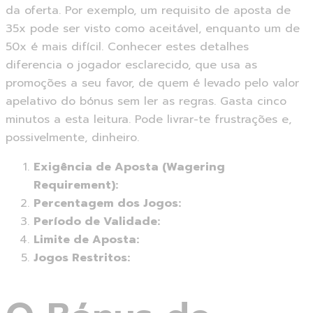
da oferta. Por exemplo, um requisito de aposta de
35x pode ser visto como aceitável, enquanto um de
50x é mais difícil. Conhecer estes detalhes
diferencia o jogador esclarecido, que usa as
promoções a seu favor, de quem é levado pelo valor
apelativo do bónus sem ler as regras. Gasta cinco
minutos a esta leitura. Pode livrar-te frustrações e,
possivelmente, dinheiro.
Exigência de Aposta (Wagering
Requirement):
Percentagem dos Jogos:
Período de Validade:
Limite de Aposta:
Jogos Restritos: