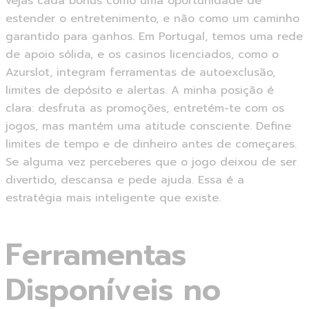
vejas cada bónus como uma oportunidade de
estender o entretenimento, e não como um caminho
garantido para ganhos. Em Portugal, temos uma rede
de apoio sólida, e os casinos licenciados, como o
Azurslot, integram ferramentas de autoexclusão,
limites de depósito e alertas. A minha posição é
clara: desfruta as promoções, entretém-te com os
jogos, mas mantém uma atitude consciente. Define
limites de tempo e de dinheiro antes de começares.
Se alguma vez perceberes que o jogo deixou de ser
divertido, descansa e pede ajuda. Essa é a
estratégia mais inteligente que existe.
Ferramentas
Disponíveis no