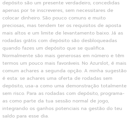
depósito são um presente verdadeiro, concedidas
apenas por te inscreveres, sem necessitares de
colocar dinheiro. São pouco comuns e muito
preciosas, mas tendem ter os requisitos de aposta
mais altos e um limite de levantamento baixo. Já as
rodadas grátis com depósito são desbloqueadas
quando fazes um depósito que se qualifica.
Normalmente são mais generosas em número e têm
termos um pouco mais favoráveis. No Azurslot, é mais
comum achares a segunda opção. A minha sugestão
é esta: se achares uma oferta de rodadas sem
depósito, usa-a como uma demonstração totalmente
sem risco. Para as rodadas com depósito, programa-
as como parte da tua sessão normal de jogo,
integrando os ganhos potenciais na gestão do teu
saldo para esse dia.