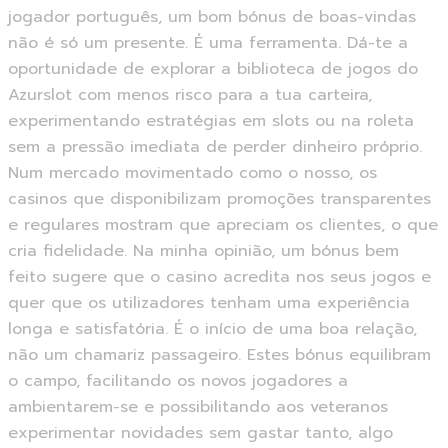
jogador português, um bom bónus de boas-vindas
não é só um presente. É uma ferramenta. Dá-te a
oportunidade de explorar a biblioteca de jogos do
Azurslot com menos risco para a tua carteira,
experimentando estratégias em slots ou na roleta
sem a pressão imediata de perder dinheiro próprio.
Num mercado movimentado como o nosso, os
casinos que disponibilizam promoções transparentes
e regulares mostram que apreciam os clientes, o que
cria fidelidade. Na minha opinião, um bónus bem
feito sugere que o casino acredita nos seus jogos e
quer que os utilizadores tenham uma experiência
longa e satisfatória. É o início de uma boa relação,
não um chamariz passageiro. Estes bónus equilibram
o campo, facilitando os novos jogadores a
ambientarem-se e possibilitando aos veteranos
experimentar novidades sem gastar tanto, algo