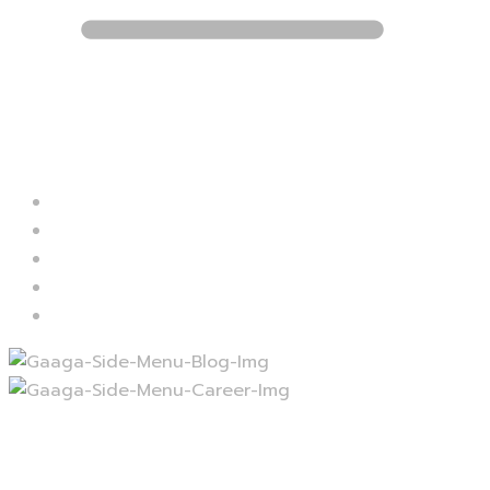
Blog
Career
Contact
Services
Projects