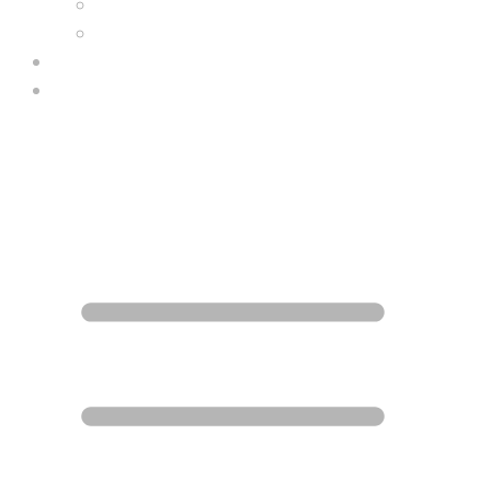
Photography
Brand Logo
Blog
Contact Us
Menu
Lets start