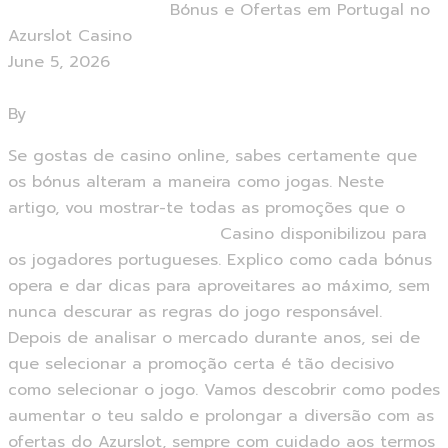
Home
Uncategorized
Bónus e Ofertas em Portugal no
Azurslot Casino
June 5, 2026
0 Comments
By
admin
Se gostas de casino online, sabes certamente que
os bónus alteram a maneira como jogas. Neste
artigo, vou mostrar-te todas as promoções que o
azurslot casino slot demo
Casino disponibilizou para
os jogadores portugueses. Explico como cada bónus
opera e dar dicas para aproveitares ao máximo, sem
nunca descurar as regras do jogo responsável.
Depois de analisar o mercado durante anos, sei de
que selecionar a promoção certa é tão decisivo
como selecionar o jogo. Vamos descobrir como podes
aumentar o teu saldo e prolongar a diversão com as
ofertas do Azurslot, sempre com cuidado aos termos