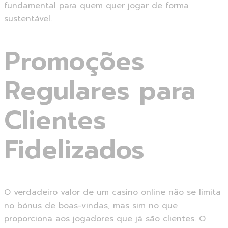
fundamental para quem quer jogar de forma
sustentável.
Promoções
Regulares para
Clientes
Fidelizados
O verdadeiro valor de um casino online não se limita
no bónus de boas-vindas, mas sim no que
proporciona aos jogadores que já são clientes. O