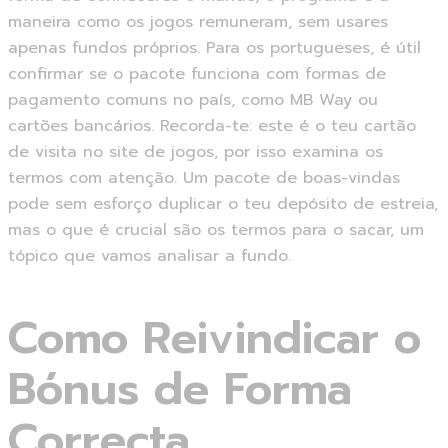
maneira como os jogos remuneram, sem usares
apenas fundos próprios. Para os portugueses, é útil
confirmar se o pacote funciona com formas de
pagamento comuns no país, como MB Way ou
cartões bancários. Recorda-te: este é o teu cartão
de visita no site de jogos, por isso examina os
termos com atenção. Um pacote de boas-vindas
pode sem esforço duplicar o teu depósito de estreia,
mas o que é crucial são os termos para o sacar, um
tópico que vamos analisar a fundo.
Como Reivindicar o
Bónus de Forma
Correcta