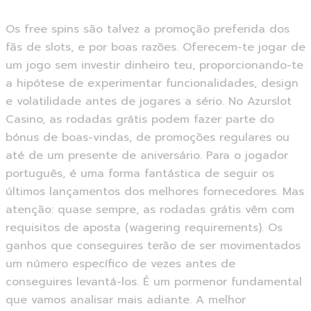
Os free spins são talvez a promoção preferida dos
fãs de slots, e por boas razões. Oferecem-te jogar de
um jogo sem investir dinheiro teu, proporcionando-te
a hipótese de experimentar funcionalidades, design
e volatilidade antes de jogares a sério. No Azurslot
Casino, as rodadas grátis podem fazer parte do
bónus de boas-vindas, de promoções regulares ou
até de um presente de aniversário. Para o jogador
português, é uma forma fantástica de seguir os
últimos lançamentos dos melhores fornecedores. Mas
atenção: quase sempre, as rodadas grátis vêm com
requisitos de aposta (wagering requirements). Os
ganhos que conseguires terão de ser movimentados
um número específico de vezes antes de
conseguires levantá-los. É um pormenor fundamental
que vamos analisar mais adiante. A melhor