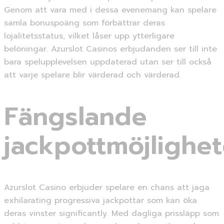
Genom att vara med i dessa evenemang kan spelare
samla bonuspoäng som förbättrar deras
lojalitetsstatus, vilket låser upp ytterligare
belöningar. Azurslot Casinos erbjudanden ser till inte
bara spelupplevelsen uppdaterad utan ser till också
att varje spelare blir värderad och värderad.
Fängslande
jackpottmöjlighet
Azurslot Casino erbjuder spelare en chans att jaga
exhilarating progressiva jackpottar som kan öka
deras vinster significantly. Med dagliga prissläpp som