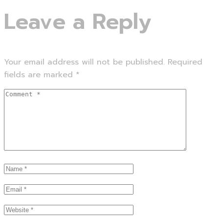
Leave a Reply
Your email address will not be published.
Required
fields are marked
*