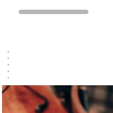
Blog
Career
Contact
Services
Projects