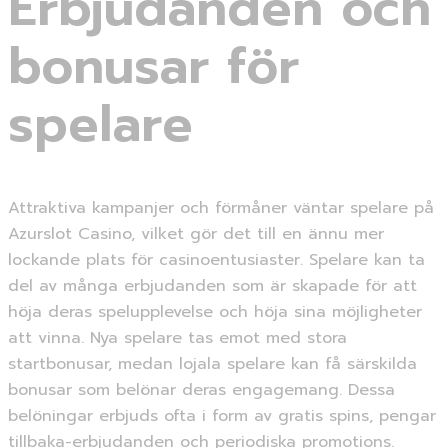
Erbjudanden och
bonusar för
spelare
Attraktiva kampanjer och förmåner väntar spelare på
Azurslot Casino, vilket gör det till en ännu mer
lockande plats för casinoentusiaster. Spelare kan ta
del av många erbjudanden som är skapade för att
höja deras spelupplevelse och höja sina möjligheter
att vinna. Nya spelare tas emot med stora
startbonusar, medan lojala spelare kan få särskilda
bonusar som belönar deras engagemang. Dessa
belöningar erbjuds ofta i form av gratis spins, pengar
tillbaka-erbjudanden och periodiska promotions.