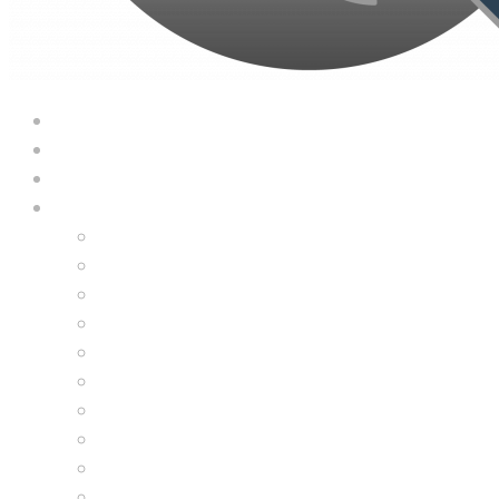
Home
About Us
Our Services
Website Development
Application Development
SEO Optimization
Social Media Marketing
Graphic Designing
Content Marketing
Amazon Marketing