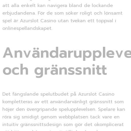
att alla enkelt kan navigera bland de lockande
erbjudandena. För de som söker roligt och lönsamt
spel är Azurslot Casino utan tvekan ett toppval i
onlinespellandskapet.
Användaruppleve
och gränssnitt
Det fängslande spelutbudet på Azurslot Casino
kompletteras av ett användarvänligt gränssnitt som
höjer den övergripande spelupplevelsen. Spelare kan
röra sig smidigt genom webbplatsen tack vare en
intuitiv gränssnittsdesign som gör det okomplicerat