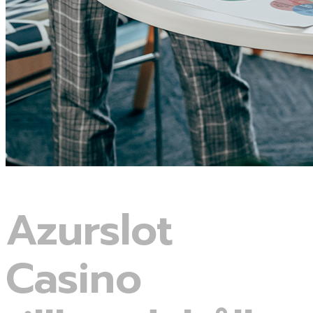
Azurslot
Casino