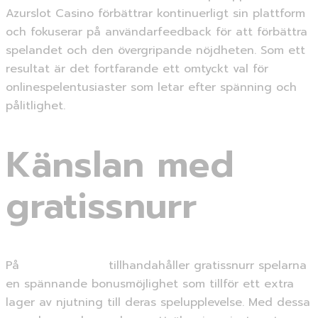
Azurslot Casino förbättrar kontinuerligt sin plattform
och fokuserar på användarfeedback för att förbättra
spelandet och den övergripande nöjdheten. Som ett
resultat är det fortfarande ett omtyckt val för
onlinespelentusiaster som letar efter spänning och
pålitlighet.
Känslan med
gratissnurr
På
azurslotcasino
tillhandahåller gratissnurr spelarna
en spännande bonusmöjlighet som tillför ett extra
lager av njutning till deras spelupplevelse. Med dessa