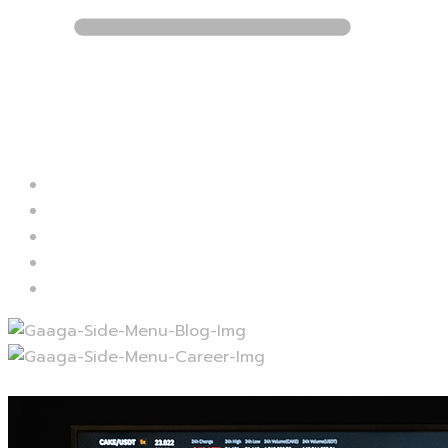
Blog
Career
Contact
Services
Projects