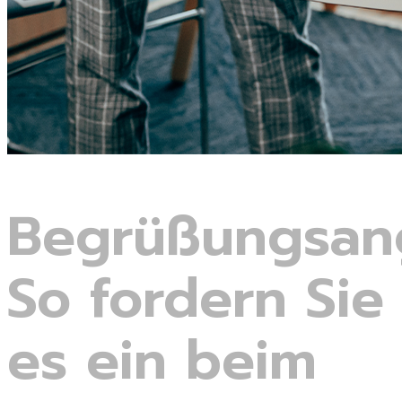
Begrüßungsan
So fordern Sie
es ein beim