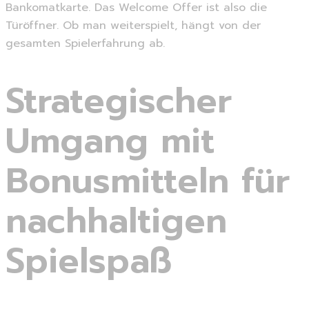
Bankomatkarte. Das Welcome Offer ist also die
Türöffner. Ob man weiterspielt, hängt von der
gesamten Spielerfahrung ab.
Strategischer
Umgang mit
Bonusmitteln für
nachhaltigen
Spielspaß