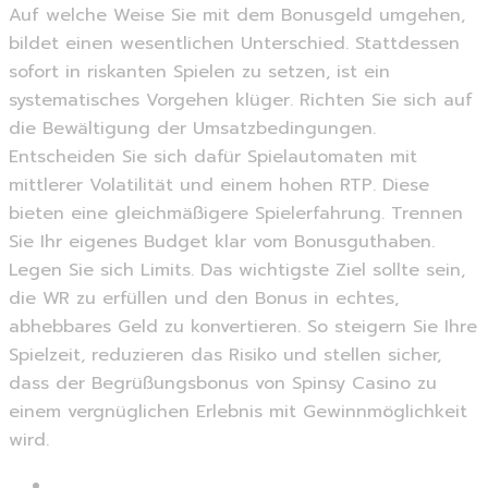
Auf welche Weise Sie mit dem Bonusgeld umgehen,
bildet einen wesentlichen Unterschied. Stattdessen
sofort in riskanten Spielen zu setzen, ist ein
systematisches Vorgehen klüger. Richten Sie sich auf
die Bewältigung der Umsatzbedingungen.
Entscheiden Sie sich dafür Spielautomaten mit
mittlerer Volatilität und einem hohen RTP. Diese
bieten eine gleichmäßigere Spielerfahrung. Trennen
Sie Ihr eigenes Budget klar vom Bonusguthaben.
Legen Sie sich Limits. Das wichtigste Ziel sollte sein,
die WR zu erfüllen und den Bonus in echtes,
abhebbares Geld zu konvertieren. So steigern Sie Ihre
Spielzeit, reduzieren das Risiko und stellen sicher,
dass der Begrüßungsbonus von Spinsy Casino zu
einem vergnüglichen Erlebnis mit Gewinnmöglichkeit
wird.