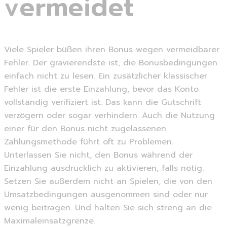
vermeidet
Viele Spieler büßen ihren Bonus wegen vermeidbarer
Fehler. Der gravierendste ist, die Bonusbedingungen
einfach nicht zu lesen. Ein zusätzlicher klassischer
Fehler ist die erste Einzahlung, bevor das Konto
vollständig verifiziert ist. Das kann die Gutschrift
verzögern oder sogar verhindern. Auch die Nutzung
einer für den Bonus nicht zugelassenen
Zahlungsmethode führt oft zu Problemen.
Unterlassen Sie nicht, den Bonus während der
Einzahlung ausdrücklich zu aktivieren, falls nötig.
Setzen Sie außerdem nicht an Spielen, die von den
Umsatzbedingungen ausgenommen sind oder nur
wenig beitragen. Und halten Sie sich streng an die
Maximaleinsatzgrenze.