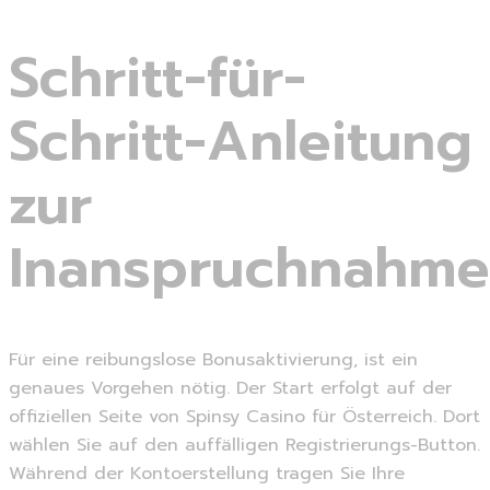
Schritt-für-
Schritt-Anleitung
zur
Inanspruchnahme
Für eine reibungslose Bonusaktivierung, ist ein
genaues Vorgehen nötig. Der Start erfolgt auf der
offiziellen Seite von Spinsy Casino für Österreich. Dort
wählen Sie auf den auffälligen Registrierungs-Button.
Während der Kontoerstellung tragen Sie Ihre