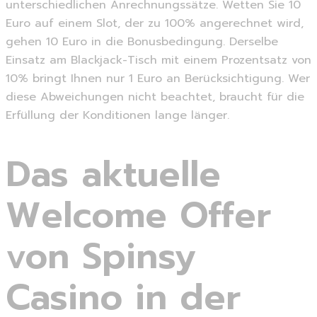
unterschiedlichen Anrechnungssätze. Wetten Sie 10
Euro auf einem Slot, der zu 100% angerechnet wird,
gehen 10 Euro in die Bonusbedingung. Derselbe
Einsatz am Blackjack-Tisch mit einem Prozentsatz von
10% bringt Ihnen nur 1 Euro an Berücksichtigung. Wer
diese Abweichungen nicht beachtet, braucht für die
Erfüllung der Konditionen lange länger.
Das aktuelle
Welcome Offer
von Spinsy
Casino in der