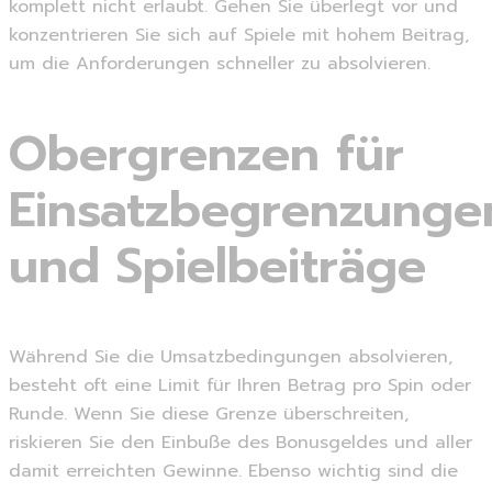
komplett nicht erlaubt. Gehen Sie überlegt vor und
konzentrieren Sie sich auf Spiele mit hohem Beitrag,
um die Anforderungen schneller zu absolvieren.
Obergrenzen für
Einsatzbegrenzunge
und Spielbeiträge
Während Sie die Umsatzbedingungen absolvieren,
besteht oft eine Limit für Ihren Betrag pro Spin oder
Runde. Wenn Sie diese Grenze überschreiten,
riskieren Sie den Einbuße des Bonusgeldes und aller
damit erreichten Gewinne. Ebenso wichtig sind die