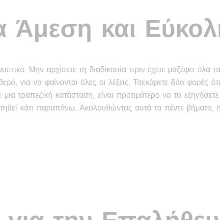
α Άμεση και Εύκο
τικό. Μην αρχίσετε τη διαδικασία πριν έχετε μαζέψει όλα τα έ
ρό, για να φαίνονται όλες οι λέξεις. Τσεκάρετε δύο φορές ότι
 μια τραπεζική κατάσταση, είναι προτιμότερο να το εξηγήσετ
τηθεί κάτι παραπάνω. Ακολουθώντας αυτά τα πέντε βήματα, η