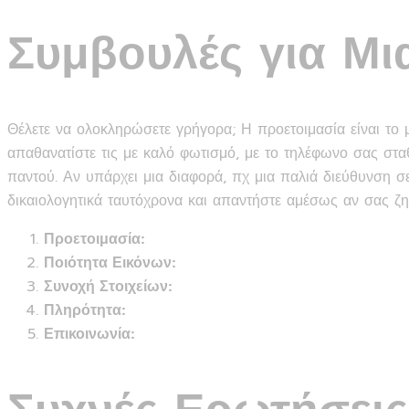
Συμβουλές για Μι
Θέλετε να ολοκληρώσετε γρήγορα; Η προετοιμασία είναι το μυσ
απαθανατίστε τις με καλό φωτισμό, με το τηλέφωνο σας σταθε
παντού. Αν υπάρχει μια διαφορά, πχ μια παλιά διεύθυνση σε
δικαιολογητικά ταυτόχρονα και απαντήστε αμέσως αν σας ζη
Προετοιμασία:
Ποιότητα Εικόνων:
Συνοχή Στοιχείων:
Πληρότητα:
Επικοινωνία: