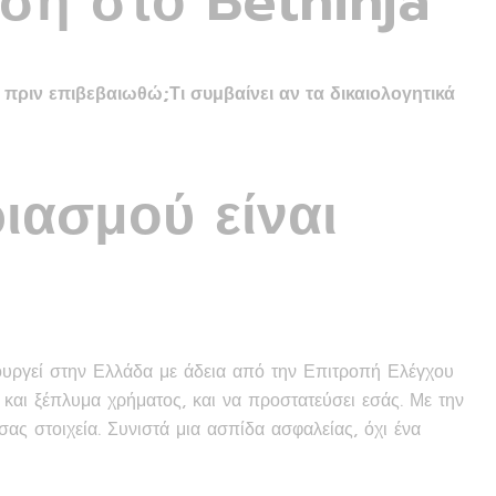
ση στο Betninja
πριν επιβεβαιωθώ;
Τι συμβαίνει αν τα δικαιολογητικά
;
ιασμού είναι
τουργεί στην Ελλάδα με άδεια από την Επιτροπή Ελέγχου
 και ξέπλυμα χρήματος, και να προστατεύσει εσάς. Με την
ας στοιχεία. Συνιστά μια ασπίδα ασφαλείας, όχι ένα