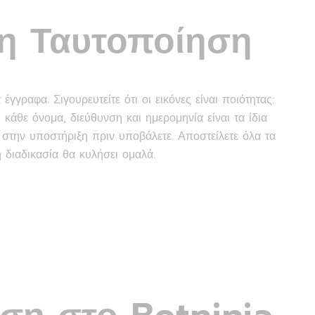
λη Ταυτοποίηση
γγραφα. Σιγουρευτείτε ότι οι εικόνες είναι ποιότητας:
 κάθε όνομα, διεύθυνση και ημερομηνία είναι τα ίδια
ε στην υποστήριξη πριν υποβάλετε. Αποστείλετε όλα τα
 διαδικασία θα κυλήσει ομαλά.