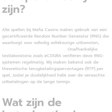
zijn?
Alle spellen bij Mafia Casino maken gebruik van een
gecertificeerde Random Number Generator (RNG) die
waarborgt voor volledig willekeurige uitkomsten,
https://casinomafiaa.com/nl-nl/
. Onafhankelijke
testlaboratoria zoals eCOGRA verifiëren deze RNG-
systemen regelmatig. Wij maken bekend ook de
theoretische terugbetalingspercentages (RTP) per
spel, zodat je duidelijkheid hebt over de verwachte
uitbetalingen op de lange termijn.
Wat zijn de