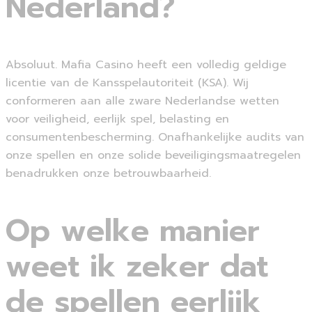
Nederland?
Absoluut. Mafia Casino heeft een volledig geldige
licentie van de Kansspelautoriteit (KSA). Wij
conformeren aan alle zware Nederlandse wetten
voor veiligheid, eerlijk spel, belasting en
consumentenbescherming. Onafhankelijke audits van
onze spellen en onze solide beveiligingsmaatregelen
benadrukken onze betrouwbaarheid.
Op welke manier
weet ik zeker dat
de spellen eerlijk