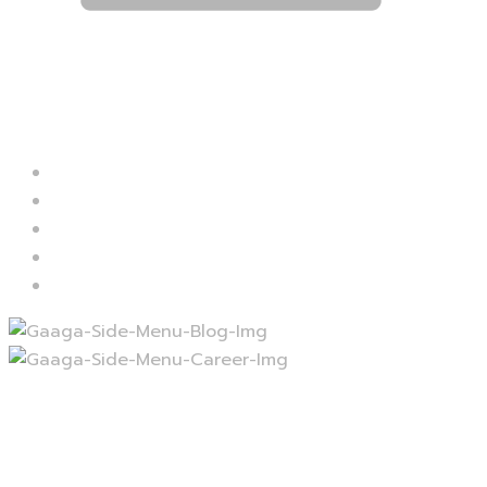
Blog
Career
Contact
Services
Projects