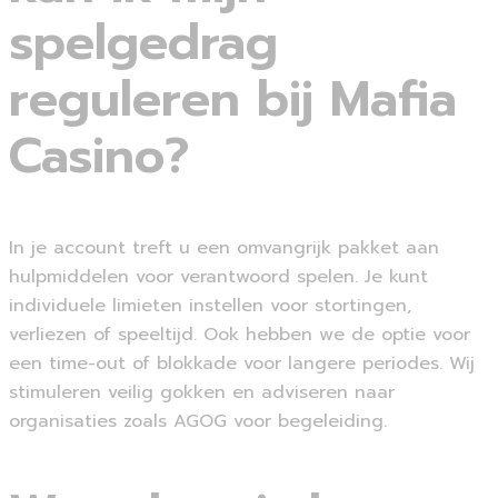
spelgedrag
reguleren bij Mafia
Casino?
In je account treft u een omvangrijk pakket aan
hulpmiddelen voor verantwoord spelen. Je kunt
individuele limieten instellen voor stortingen,
verliezen of speeltijd. Ook hebben we de optie voor
een time-out of blokkade voor langere periodes. Wij
stimuleren veilig gokken en adviseren naar
organisaties zoals AGOG voor begeleiding.