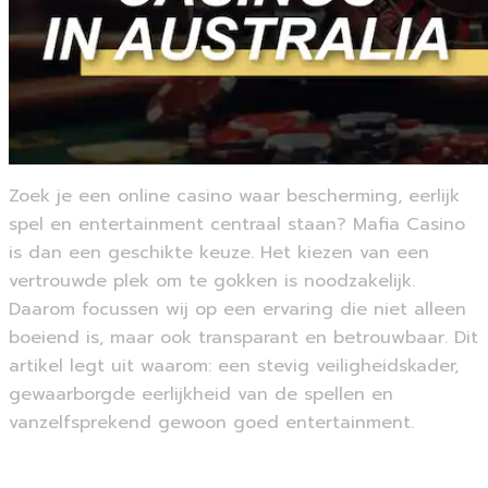
Zoek je een online casino waar bescherming, eerlijk
spel en entertainment centraal staan? Mafia Casino
is dan een geschikte keuze. Het kiezen van een
vertrouwde plek om te gokken is noodzakelijk.
Daarom focussen wij op een ervaring die niet alleen
boeiend is, maar ook transparant en betrouwbaar. Dit
artikel legt uit waarom: een stevig veiligheidskader,
gewaarborgde eerlijkheid van de spellen en
vanzelfsprekend gewoon goed entertainment.