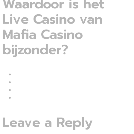
Waardoor is het
Live Casino van
Mafia Casino
bijzonder?
Leave a Reply