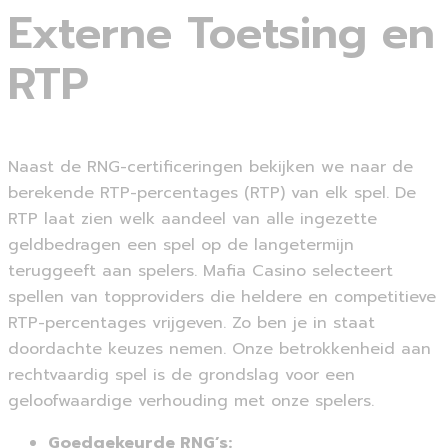
Externe Toetsing en
RTP
Naast de RNG-certificeringen bekijken we naar de
berekende RTP-percentages (RTP) van elk spel. De
RTP laat zien welk aandeel van alle ingezette
geldbedragen een spel op de langetermijn
teruggeeft aan spelers. Mafia Casino selecteert
spellen van topproviders die heldere en competitieve
RTP-percentages vrijgeven. Zo ben je in staat
doordachte keuzes nemen. Onze betrokkenheid aan
rechtvaardig spel is de grondslag voor een
geloofwaardige verhouding met onze spelers.
Goedgekeurde RNG’s: