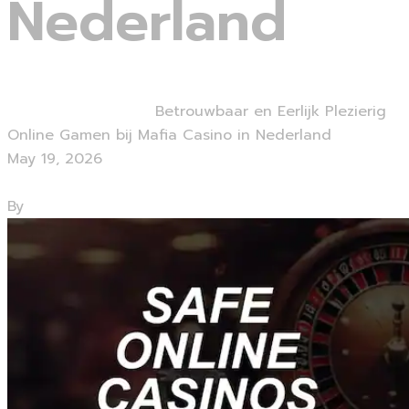
Nederland
Home
Uncategorized
Betrouwbaar en Eerlijk Plezierig
Online Gamen bij Mafia Casino in Nederland
May 19, 2026
0 Comments
By
admin