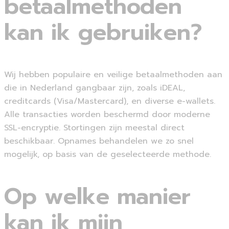
betaalmethoden
kan ik gebruiken?
Wij hebben populaire en veilige betaalmethoden aan
die in Nederland gangbaar zijn, zoals iDEAL,
creditcards (Visa/Mastercard), en diverse e-wallets.
Alle transacties worden beschermd door moderne
SSL-encryptie. Stortingen zijn meestal direct
beschikbaar. Opnames behandelen we zo snel
mogelijk, op basis van de geselecteerde methode.
Op welke manier
kan ik mijn