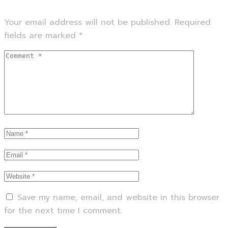
Your email address will not be published.
Required
fields are marked
*
Save my name, email, and website in this browser
for the next time I comment.