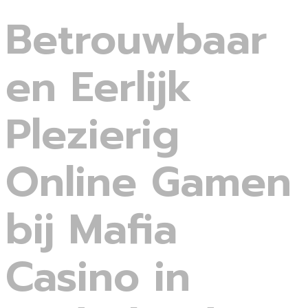
Betrouwbaar
en Eerlijk
Plezierig
Online Gamen
bij Mafia
Casino in