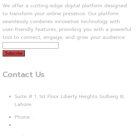
We offer a cutting-edge digital platform designed
to transform your online presence. Our platform
seamlessly combines innovative technology with
user-friendly features, providing you with a powerful
tool to connect, engage, and grow your audience.
Subscribe
Contact Us
Suite # 1, 1st Floor Liberty Heights Gulberg III,
Lahore
Phone :
+92 312 4729067