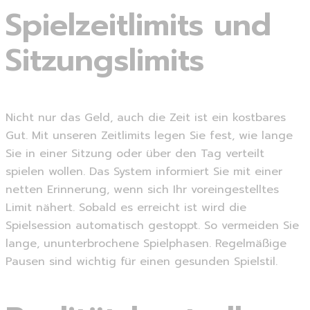
Spielzeitlimits und
Sitzungslimits
Nicht nur das Geld, auch die Zeit ist ein kostbares
Gut. Mit unseren Zeitlimits legen Sie fest, wie lange
Sie in einer Sitzung oder über den Tag verteilt
spielen wollen. Das System informiert Sie mit einer
netten Erinnerung, wenn sich Ihr voreingestelltes
Limit nähert. Sobald es erreicht ist wird die
Spielsession automatisch gestoppt. So vermeiden Sie
lange, ununterbrochene Spielphasen. Regelmäßige
Pausen sind wichtig für einen gesunden Spielstil.