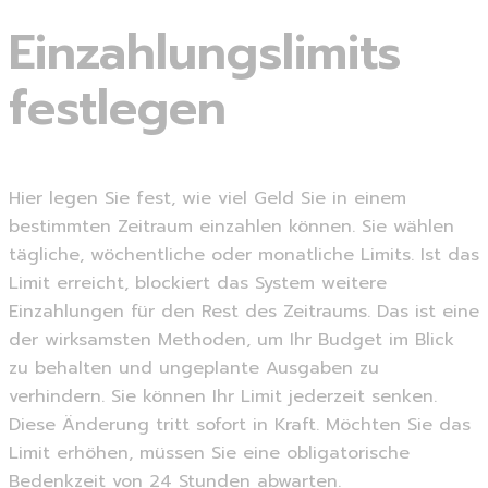
Einzahlungslimits
festlegen
Hier legen Sie fest, wie viel Geld Sie in einem
bestimmten Zeitraum einzahlen können. Sie wählen
tägliche, wöchentliche oder monatliche Limits. Ist das
Limit erreicht, blockiert das System weitere
Einzahlungen für den Rest des Zeitraums. Das ist eine
der wirksamsten Methoden, um Ihr Budget im Blick
zu behalten und ungeplante Ausgaben zu
verhindern. Sie können Ihr Limit jederzeit senken.
Diese Änderung tritt sofort in Kraft. Möchten Sie das
Limit erhöhen, müssen Sie eine obligatorische
Bedenkzeit von 24 Stunden abwarten.