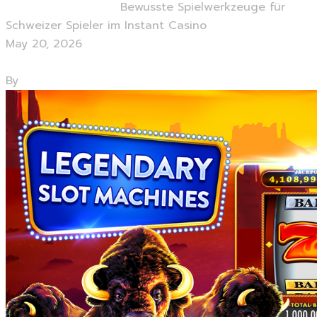
Home
Uncategorized
Bewusste Spielwerkzeuge für
Schweizer Spieler im Instant Casino
May 20, 2026
0 Comments
By
admin