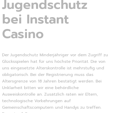
Jugendschutz
bei Instant
Casino
Der Jugendschutz Minderjähriger vor dem Zugriff zu
Glücksspielen hat für uns höchste Priorität. Die von
uns eingesetzte Alterskontrolle ist mehrstufig und
obligatorisch. Bei der Registrierung muss das
Altersgrenze von 18 Jahren bestätigt werden. Bei
Unklarheit bitten wir eine behördliche
Ausweiskontrolle an. Zusätzlich raten wir Eltern,
technologische Vorkehrungen auf
Gemeinschaftscomputern und Handys zu treffen.