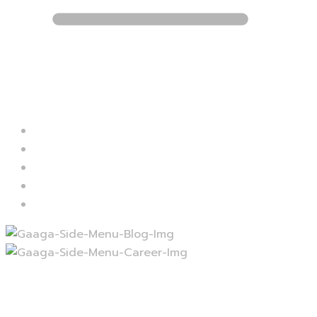
Blog
Career
Contact
Services
Projects