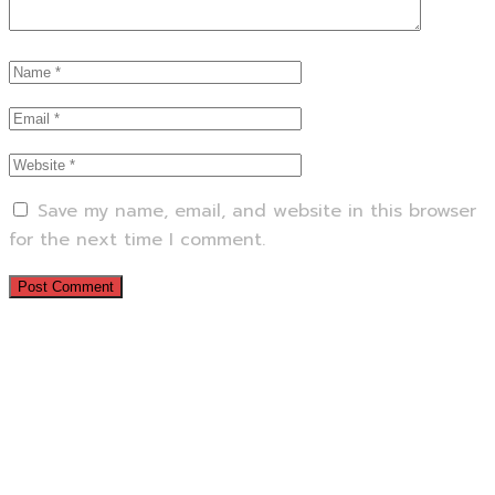
Save my name, email, and website in this browser
for the next time I comment.
Previous Service
Next Service