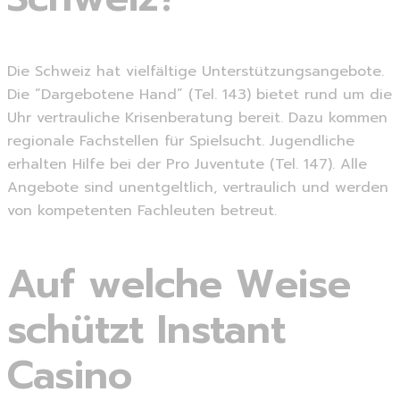
Die Schweiz hat vielfältige Unterstützungsangebote.
Die “Dargebotene Hand” (Tel. 143) bietet rund um die
Uhr vertrauliche Krisenberatung bereit. Dazu kommen
regionale Fachstellen für Spielsucht. Jugendliche
erhalten Hilfe bei der Pro Juventute (Tel. 147). Alle
Angebote sind unentgeltlich, vertraulich und werden
von kompetenten Fachleuten betreut.
Auf welche Weise
schützt Instant
Casino