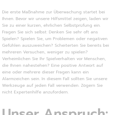
Die erste Maßnahme zur Überwachung startet bei
Ihnen. Bevor wir unsere Hilfsmittel zeigen, laden wir
Sie zu einer kurzen, ehrlichen Selbstprüfung ein.
Fragen Sie sich selbst: Denken Sie sehr oft ans
Spielen? Spielen Sie, um Problemen oder negativen
Gefühlen auszuweichen? Scheiterten Sie bereits bei
mehreren Versuchen, weniger zu spielen?
Verheimlichen Sie Ihr Spielverhalten vor Menschen,
die Ihnen nahestehen? Eine positive Antwort auf
eine oder mehrere dieser Fragen kann ein
Alarmzeichen sein. In diesem Fall sollten Sie unsere
Werkzeuge auf jeden Fall verwenden. Zögern Sie
nicht Expertenhilfe anzufordern.
Unser Anspruch: