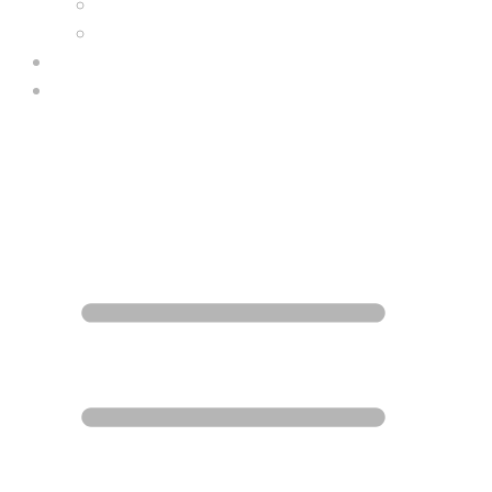
Photography
Brand Logo
Blog
Contact Us
Menu
Lets start