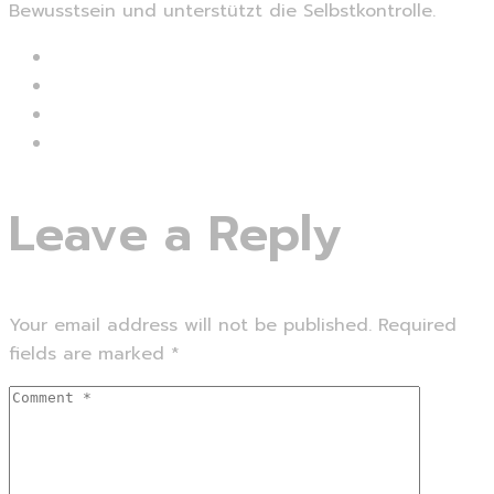
Bewusstsein und unterstützt die Selbstkontrolle.
Leave a Reply
Your email address will not be published.
Required
fields are marked
*