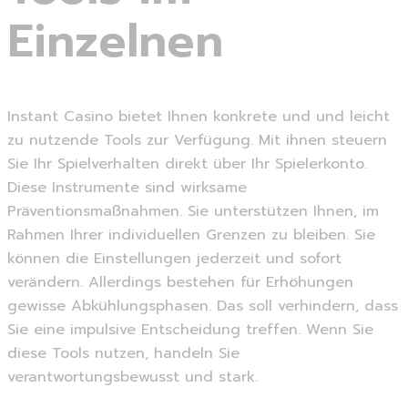
Einzelnen
Instant Casino bietet Ihnen konkrete und und leicht
zu nutzende Tools zur Verfügung. Mit ihnen steuern
Sie Ihr Spielverhalten direkt über Ihr Spielerkonto.
Diese Instrumente sind wirksame
Präventionsmaßnahmen. Sie unterstützen Ihnen, im
Rahmen Ihrer individuellen Grenzen zu bleiben. Sie
können die Einstellungen jederzeit und sofort
verändern. Allerdings bestehen für Erhöhungen
gewisse Abkühlungsphasen. Das soll verhindern, dass
Sie eine impulsive Entscheidung treffen. Wenn Sie
diese Tools nutzen, handeln Sie
verantwortungsbewusst und stark.