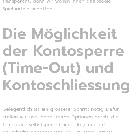
transparent, denn wir wollen Ihnen das ideale
Spielumfeld schaffen.
Die Möglichkeit
der Kontosperre
(Time-Out) und
Kontoschliessung
Gelegentlich ist ein grösserer Schritt nötig. Dafür
stellen wir zwei bedeutende Optionen bereit: die
temporäre Selbstsperre (Time-Out) und die