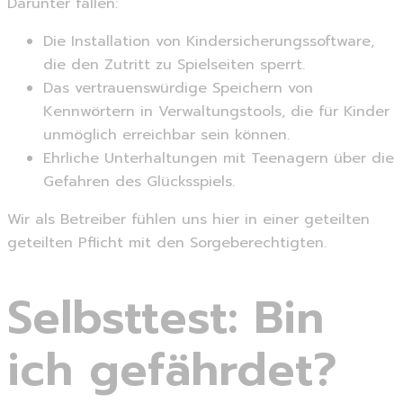
Darunter fallen:
Die Installation von Kindersicherungssoftware,
die den Zutritt zu Spielseiten sperrt.
Das vertrauenswürdige Speichern von
Kennwörtern in Verwaltungstools, die für Kinder
unmöglich erreichbar sein können.
Ehrliche Unterhaltungen mit Teenagern über die
Gefahren des Glücksspiels.
Wir als Betreiber fühlen uns hier in einer geteilten
geteilten Pflicht mit den Sorgeberechtigten.
Selbsttest: Bin
ich gefährdet?