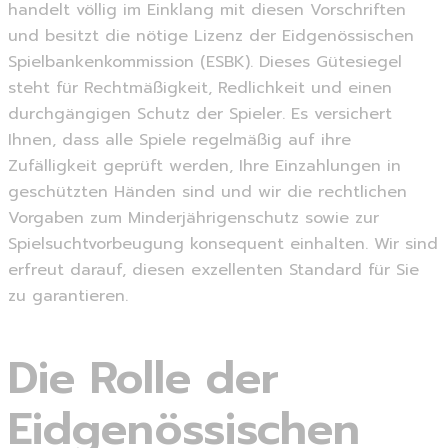
handelt völlig im Einklang mit diesen Vorschriften
und besitzt die nötige Lizenz der Eidgenössischen
Spielbankenkommission (ESBK). Dieses Gütesiegel
steht für Rechtmäßigkeit, Redlichkeit und einen
durchgängigen Schutz der Spieler. Es versichert
Ihnen, dass alle Spiele regelmäßig auf ihre
Zufälligkeit geprüft werden, Ihre Einzahlungen in
geschützten Händen sind und wir die rechtlichen
Vorgaben zum Minderjährigenschutz sowie zur
Spielsuchtvorbeugung konsequent einhalten. Wir sind
erfreut darauf, diesen exzellenten Standard für Sie
zu garantieren.
Die Rolle der
Eidgenössischen