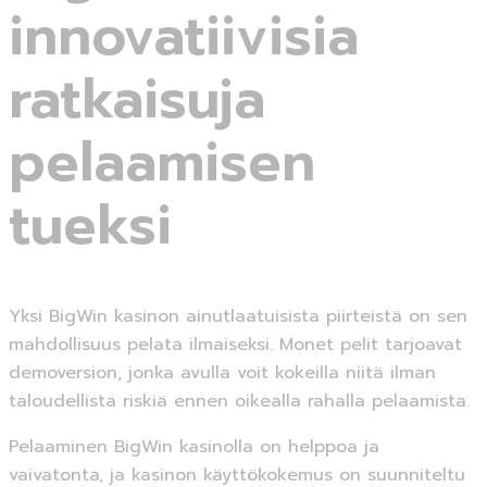
innovatiivisia
ratkaisuja
pelaamisen
tueksi
Yksi BigWin kasinon ainutlaatuisista piirteistä on sen
mahdollisuus pelata ilmaiseksi. Monet pelit tarjoavat
demoversion, jonka avulla voit kokeilla niitä ilman
taloudellista riskiä ennen oikealla rahalla pelaamista.
Pelaaminen BigWin kasinolla on helppoa ja
vaivatonta, ja kasinon käyttökokemus on suunniteltu