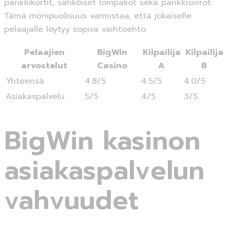
pankkikortit, sähköiset lompakot sekä pankkisiirrot.
Tämä monipuolisuus varmistaa, että jokaiselle
pelaajalle löytyy sopiva vaihtoehto.
Pelaajien
BigWin
Kilpailija
Kilpailija
arvostelut
Casino
A
B
Yhteensä
4.8/5
4.5/5
4.0/5
Asiakaspalvelu
5/5
4/5
3/5
BigWin kasinon
asiakaspalvelun
vahvuudet