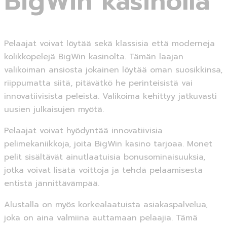
BigWin kasinolla
Pelaajat voivat löytää sekä klassisia että moderneja
kolikkopelejä BigWin kasinolta. Tämän laajan
valikoiman ansiosta jokainen löytää oman suosikkinsa,
riippumatta siitä, pitävätkö he perinteisistä vai
innovatiivisista peleistä. Valikoima kehittyy jatkuvasti
uusien julkaisujen myötä.
Pelaajat voivat hyödyntää innovatiivisia
pelimekaniikkoja, joita BigWin kasino tarjoaa. Monet
pelit sisältävät ainutlaatuisia bonusominaisuuksia,
jotka voivat lisätä voittoja ja tehdä pelaamisesta
entistä jännittävämpää.
Alustalla on myös korkealaatuista asiakaspalvelua,
joka on aina valmiina auttamaan pelaajia. Tämä