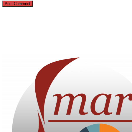
Previous Service
Next Service