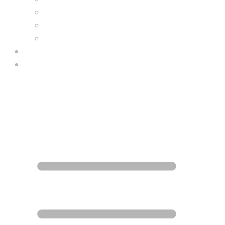
Amazon Marketing
Photography
Brand Logo
Blog
Contact Us
Menu
Lets start