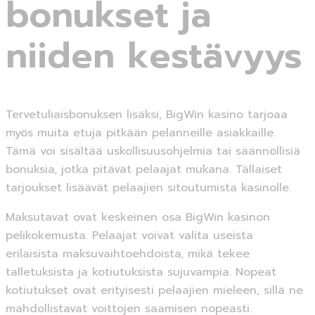
bonukset ja
niiden kestävyys
Tervetuliaisbonuksen lisäksi, BigWin kasino tarjoaa
myös muita etuja pitkään pelanneille asiakkaille.
Tämä voi sisältää uskollisuusohjelmia tai säännöllisiä
bonuksia, jotka pitävät pelaajat mukana. Tällaiset
tarjoukset lisäävät pelaajien sitoutumista kasinolle.
Maksutavat ovat keskeinen osa BigWin kasinon
pelikokemusta. Pelaajat voivat valita useista
erilaisista maksuvaihtoehdoista, mikä tekee
talletuksista ja kotiutuksista sujuvampia. Nopeat
kotiutukset ovat erityisesti pelaajien mieleen, sillä ne
mahdollistavat voittojen saamisen nopeasti.