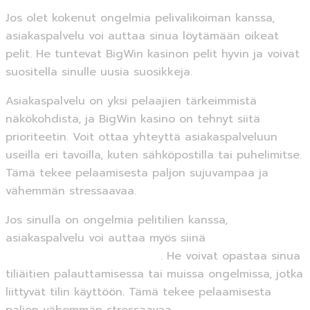
Jos olet kokenut ongelmia pelivalikoiman kanssa,
asiakaspalvelu voi auttaa sinua löytämään oikeat
pelit. He tuntevat BigWin kasinon pelit hyvin ja voivat
suositella sinulle uusia suosikkeja.
Asiakaspalvelu on yksi pelaajien tärkeimmistä
näkökohdista, ja BigWin kasino on tehnyt siitä
prioriteetin. Voit ottaa yhteyttä asiakaspalveluun
useilla eri tavoilla, kuten sähköpostilla tai puhelimitse.
Tämä tekee pelaamisesta paljon sujuvampaa ja
vähemmän stressaavaa.
Jos sinulla on ongelmia pelitilien kanssa,
asiakaspalvelu voi auttaa myös siinä
https://bigwincasino-fi.com/
. He voivat opastaa sinua
tiliäitien palauttamisessa tai muissa ongelmissa, jotka
liittyvät tilin käyttöön. Tämä tekee pelaamisesta
paljon vähemmän stressaavaa.