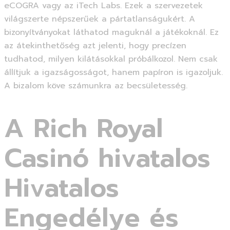
eCOGRA vagy az iTech Labs. Ezek a szervezetek
világszerte népszerűek a pártatlanságukért. A
bizonyítványokat láthatod maguknál a játékoknál. Ez
az átekinthetőség azt jelenti, hogy precízen
tudhatod, milyen kilátásokkal próbálkozol. Nem csak
állítjuk a igazságosságot, hanem papíron is igazoljuk.
A bizalom köve számunkra az becsületesség.
A Rich Royal
Casinó hivatalos
Hivatalos
Engedélye és