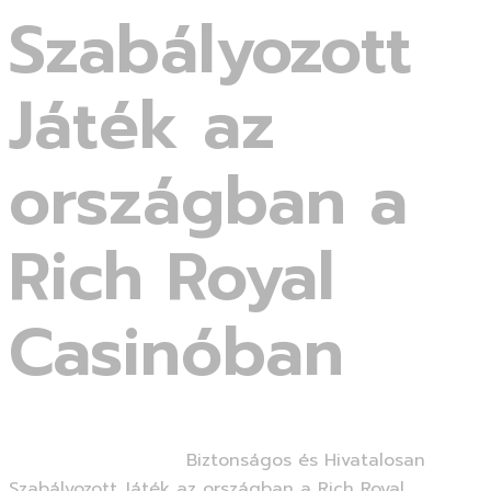
Szabályozott
Játék az
országban a
Rich Royal
Casinóban
Home
Uncategorized
Biztonságos és Hivatalosan
Szabályozott Játék az országban a Rich Royal