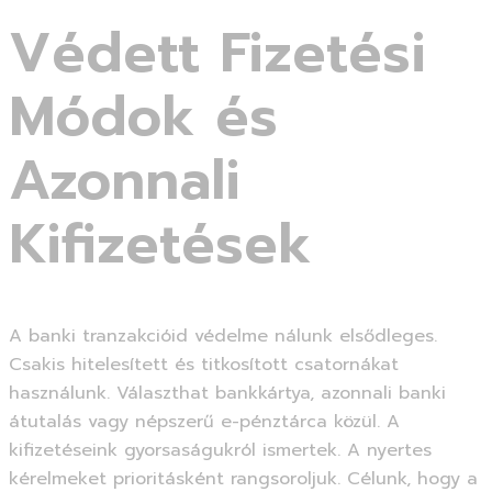
Védett Fizetési
Módok és
Azonnali
Kifizetések
A banki tranzakcióid védelme nálunk elsődleges.
Csakis hitelesített és titkosított csatornákat
használunk. Választhat bankkártya, azonnali banki
átutalás vagy népszerű e-pénztárca közül. A
kifizetéseink gyorsaságukról ismertek. A nyertes
kérelmeket prioritásként rangsoroljuk. Célunk, hogy a