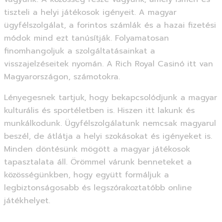
tiszteli a helyi játékosok igényeit. A magyar
ügyfélszolgálat, a forintos számlák és a hazai fizetési
módok mind ezt tanúsítják. Folyamatosan
finomhangoljuk a szolgáltatásainkat a
visszajelzéseitek nyomán. A Rich Royal Casinó itt van
Magyarországon, számotokra.
Lényegesnek tartjuk, hogy bekapcsolódjunk a magyar
kulturális és sportéletben is. Hiszen itt lakunk és
munkálkodunk. Ügyfélszolgálatunk nemcsak magyarul
beszél, de átlátja a helyi szokásokat és igényeket is.
Minden döntésünk mögött a magyar játékosok
tapasztalata áll. Örömmel várunk benneteket a
közösségünkben, hogy együtt formáljuk a
legbiztonságosabb és legszórakoztatóbb online
játékhelyet.