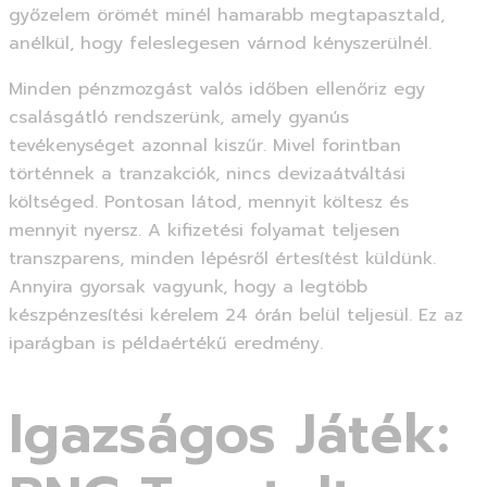
győzelem örömét minél hamarabb megtapasztald,
anélkül, hogy feleslegesen várnod kényszerülnél.
Minden pénzmozgást valós időben ellenőriz egy
csalásgátló rendszerünk, amely gyanús
tevékenységet azonnal kiszűr. Mivel forintban
történnek a tranzakciók, nincs devizaátváltási
költséged. Pontosan látod, mennyit költesz és
mennyit nyersz. A kifizetési folyamat teljesen
transzparens, minden lépésről értesítést küldünk.
Annyira gyorsak vagyunk, hogy a legtöbb
készpénzesítési kérelem 24 órán belül teljesül. Ez az
iparágban is példaértékű eredmény.
Igazságos Játék: