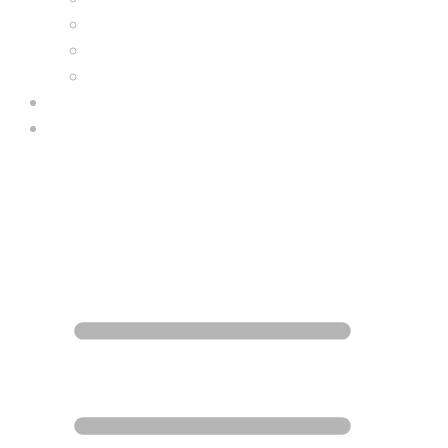
Amazon Marketing
Photography
Brand Logo
Blog
Contact Us
Menu
Lets start