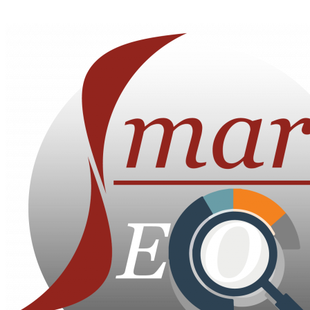
Skip to content