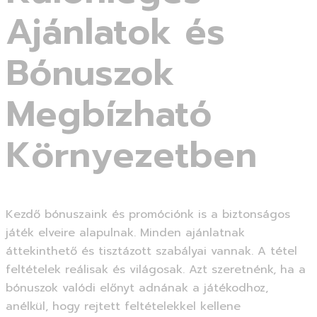
Ajánlatok és
Bónuszok
Megbízható
Környezetben
Kezdő bónuszaink és promóciónk is a biztonságos
játék elveire alapulnak. Minden ajánlatnak
áttekinthető és tisztázott szabályai vannak. A tétel
feltételek reálisak és világosak. Azt szeretnénk, ha a
bónuszok valódi előnyt adnának a játékodhoz,
anélkül, hogy rejtett feltételekkel kellene