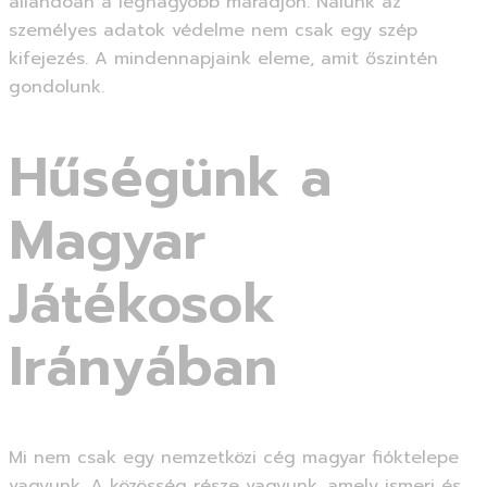
állandóan a legnagyobb maradjon. Nálunk az
személyes adatok védelme nem csak egy szép
kifejezés. A mindennapjaink eleme, amit őszintén
gondolunk.
Hűségünk a
Magyar
Játékosok
Irányában
Mi nem csak egy nemzetközi cég magyar fióktelepe
vagyunk. A közösség része vagyunk, amely ismeri és