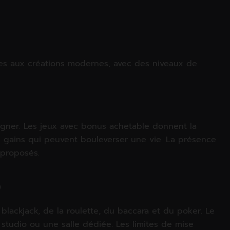
ques aux créations modernes, avec des niveaux de
agner. Les jeux avec bonus achetable donnent la
es gains qui peuvent bouleverser une vie. La présence
 proposés.
o
lackjack, de la roulette, du baccara et du poker. Le
 studio ou une salle dédiée. Les limites de mise