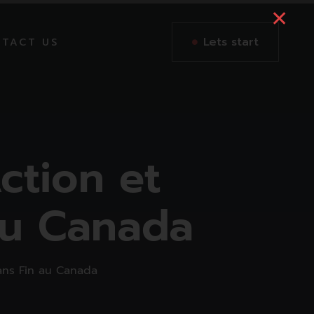
Lets start
TACT US
ction et
au Canada
ans Fin au Canada