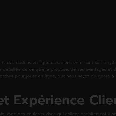
BRAND LOGO
ivers des casinos en ligne canadiens en misant sur le r
e détaillée de ce qu’elle propose, de ses avantages et d
herchez pour jouer en ligne, que vous soyez du genre à
et Expérience Clie
ain, avec des couleurs vives qui collent parfaitement à s