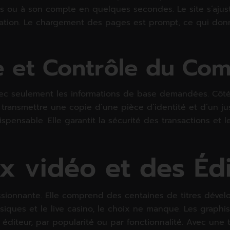
ons ou à son compte en quelques secondes. Le site s’aju
ication. Le chargement des pages est prompt, ce qui donn
 et Contrôle du Co
seulement les informations de base demandées. Côté vér
 transmettre une copie d’une pièce d’identité et d’un jus
ispensable. Elle garantit la sécurité des transactions et l
x vidéo et des Éd
ssionnante. Elle comprend des centaines de titres déve
ssiques et le live casino, le choix ne manque. Les graphi
 éditeur, par popularité ou par fonctionnalité. Avec une t