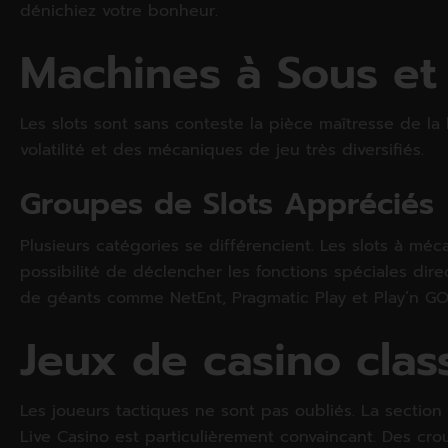
dénichiez votre bonheur.
Machines à Sous et 
Les slots sont sans conteste la pièce maîtresse de l
volatilité et des mécaniques de jeu très diversifiés.
Groupes de Slots Appréciés
Plusieurs catégories se différencient. Les slots à m
possibilité de déclencher les fonctions spéciales dir
de géants comme NetEnt, Pragmatic Play et Play’n GO 
Jeux de casino clas
Les joueurs tactiques ne sont pas oubliés. La sectio
Live Casino est particulièrement convaincant. Des cro