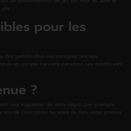
ant un environnement de jeu sûr. Pour en avoir le
site.
bles pour les
ue des portefeuilles électroniques tels que
s depuis un compte bancaire canadien. Les dépôts sont
enue ?
ouvent une majoration de votre dépôt (par exemple
 lors de l’inscription ou avant de faire votre premier