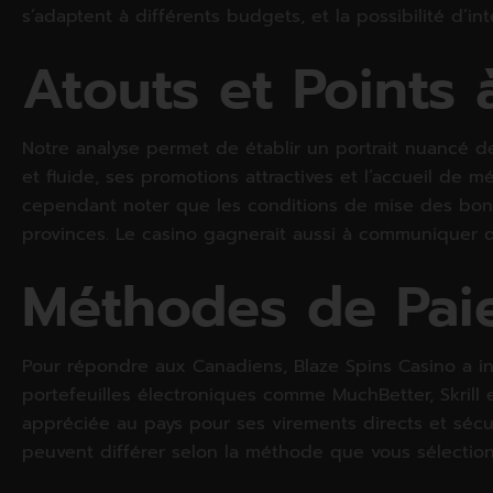
s’adaptent à différents budgets, et la possibilité d’
Atouts et Points 
Notre analyse permet de établir un portrait nuancé d
et fluide, ses promotions attractives et l’accueil de 
cependant noter que les conditions de mise des bonus
provinces. Le casino gagnerait aussi à communiquer d
Méthodes de Paie
Pour répondre aux Canadiens, Blaze Spins Casino a i
portefeuilles électroniques comme MuchBetter, Skrill e
appréciée au pays pour ses virements directs et sécur
peuvent différer selon la méthode que vous sélectio