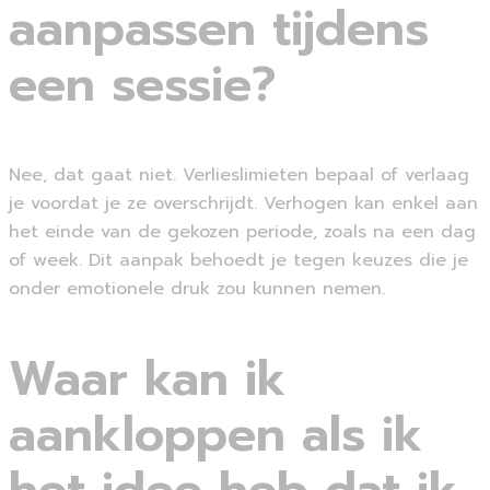
aanpassen tijdens
een sessie?
Nee, dat gaat niet. Verlieslimieten bepaal of verlaag
je voordat je ze overschrijdt. Verhogen kan enkel aan
het einde van de gekozen periode, zoals na een dag
of week. Dit aanpak behoedt je tegen keuzes die je
onder emotionele druk zou kunnen nemen.
Waar kan ik
aankloppen als ik