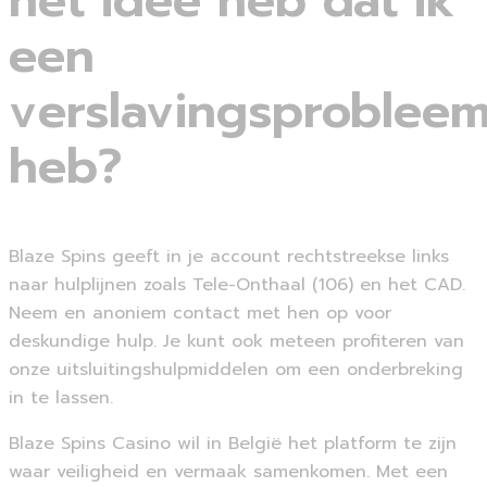
het idee heb dat ik
een
verslavingsproblee
heb?
Blaze Spins geeft in je account rechtstreekse links
naar hulplijnen zoals Tele-Onthaal (106) en het CAD.
Neem en anoniem contact met hen op voor
deskundige hulp. Je kunt ook meteen profiteren van
onze uitsluitingshulpmiddelen om een onderbreking
in te lassen.
Blaze Spins Casino wil in België het platform te zijn
waar veiligheid en vermaak samenkomen. Met een