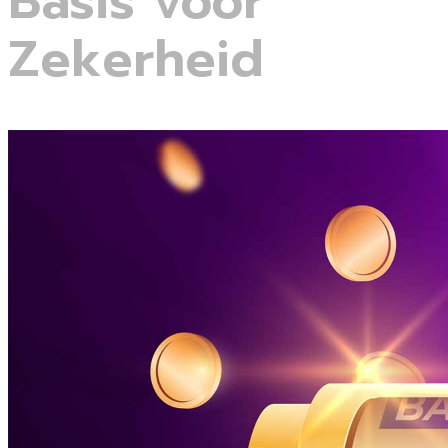
Basis voor
Zekerheid