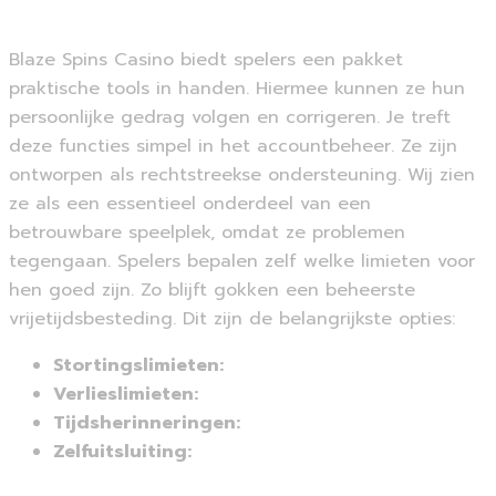
Blaze Spins Casino biedt spelers een pakket
praktische tools in handen. Hiermee kunnen ze hun
persoonlijke gedrag volgen en corrigeren. Je treft
deze functies simpel in het accountbeheer. Ze zijn
ontworpen als rechtstreekse ondersteuning. Wij zien
ze als een essentieel onderdeel van een
betrouwbare speelplek, omdat ze problemen
tegengaan. Spelers bepalen zelf welke limieten voor
hen goed zijn. Zo blijft gokken een beheerste
vrijetijdsbesteding. Dit zijn de belangrijkste opties:
Stortingslimieten:
Verlieslimieten:
Tijdsherinneringen:
Zelfuitsluiting: