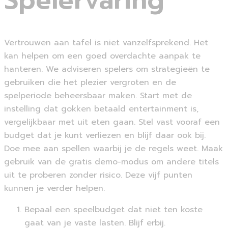
Spelervaring
Vertrouwen aan tafel is niet vanzelfsprekend. Het
kan helpen om een goed overdachte aanpak te
hanteren. We adviseren spelers om strategieën te
gebruiken die het plezier vergroten en de
spelperiode beheersbaar maken. Start met de
instelling dat gokken betaald entertainment is,
vergelijkbaar met uit eten gaan. Stel vast vooraf een
budget dat je kunt verliezen en blijf daar ook bij.
Doe mee aan spellen waarbij je de regels weet. Maak
gebruik van de gratis demo-modus om andere titels
uit te proberen zonder risico. Deze vijf punten
kunnen je verder helpen.
Bepaal een speelbudget dat niet ten koste
gaat van je vaste lasten. Blijf erbij.