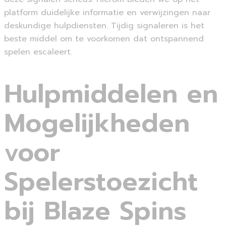
platform duidelijke informatie en verwijzingen naar
deskundige hulpdiensten. Tijdig signaleren is het
beste middel om te voorkomen dat ontspannend
spelen escaleert.
Hulpmiddelen en
Mogelijkheden
voor
Spelerstoezicht
bij Blaze Spins