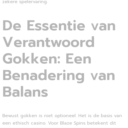
zekere spelervaring.
De Essentie van
Verantwoord
Gokken: Een
Benadering van
Balans
Bewust gokken is niet optioneel. Het is de basis van
een ethisch casino. Voor Blaze Spins betekent dit