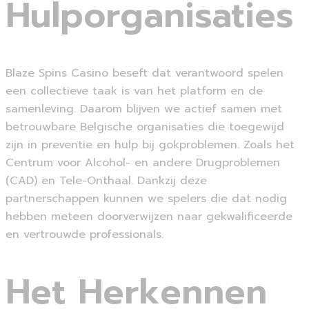
Hulporganisaties
Blaze Spins Casino beseft dat verantwoord spelen
een collectieve taak is van het platform en de
samenleving. Daarom blijven we actief samen met
betrouwbare Belgische organisaties die toegewijd
zijn in preventie en hulp bij gokproblemen. Zoals het
Centrum voor Alcohol- en andere Drugproblemen
(CAD) en Tele-Onthaal. Dankzij deze
partnerschappen kunnen we spelers die dat nodig
hebben meteen doorverwijzen naar gekwalificeerde
en vertrouwde professionals.
Het Herkennen