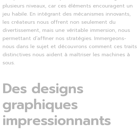
plusieurs niveaux, car ces éléments encouragent un
jeu habile. En intégrant des mécanismes innovants,
les créateurs nous offrent non seulement du
divertissement, mais une véritable immersion, nous
permettant d’affiner nos stratégies. Immergeons-
nous dans le sujet et découvrons comment ces traits
distinctives nous aident à maîtriser les machines à
sous.
Des designs
graphiques
impressionnants