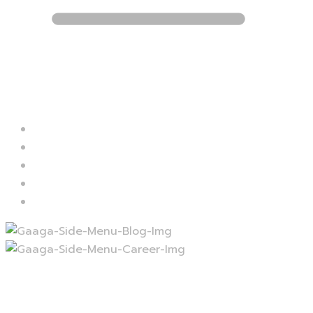
Blog
Career
Contact
Services
Projects