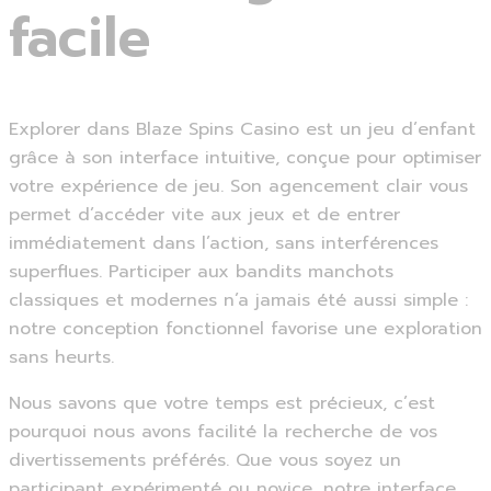
facile
Explorer dans Blaze Spins Casino est un jeu d’enfant
grâce à son interface intuitive, conçue pour optimiser
votre expérience de jeu. Son agencement clair vous
permet d’accéder vite aux jeux et de entrer
immédiatement dans l’action, sans interférences
superflues. Participer aux bandits manchots
classiques et modernes n’a jamais été aussi simple :
notre conception fonctionnel favorise une exploration
sans heurts.
Nous savons que votre temps est précieux, c’est
pourquoi nous avons facilité la recherche de vos
divertissements préférés. Que vous soyez un
participant expérimenté ou novice, notre interface