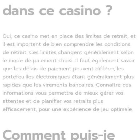
dans ce casino ?
Oui, ce casino met en place des limites de retrait, et
il est important de bien comprendre les conditions
de retrait. Ces limites changent généralement selon
le mode de paiement choisi. Il faut également savoir
que les délais de paiement peuvent différer, les
portefeuilles électroniques étant généralement plus
rapides que les virements bancaires. Connaître ces
informations vous permettra de mieux gérer vos
attentes et de planifier vos retraits plus
efficacement, pour une expérience de jeu optimale.
Comment puis-je