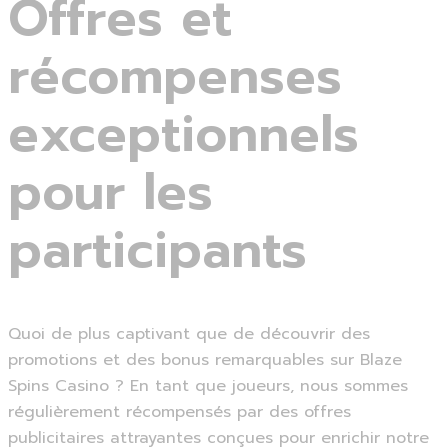
Offres et
récompenses
exceptionnels
pour les
participants
Quoi de plus captivant que de découvrir des
promotions et des bonus remarquables sur Blaze
Spins Casino ? En tant que joueurs, nous sommes
régulièrement récompensés par des offres
publicitaires attrayantes conçues pour enrichir notre