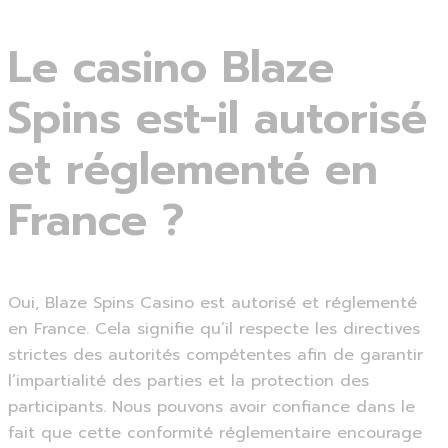
Le casino Blaze
Spins est-il autorisé
et réglementé en
France ?
Oui, Blaze Spins Casino est autorisé et réglementé
en France. Cela signifie qu’il respecte les directives
strictes des autorités compétentes afin de garantir
l’impartialité des parties et la protection des
participants. Nous pouvons avoir confiance dans le
fait que cette conformité réglementaire encourage