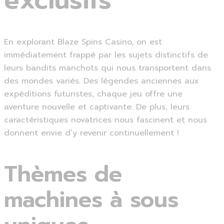
exclusifs
En explorant Blaze Spins Casino, on est
immédiatement frappé par les sujets distinctifs de
leurs bandits manchots qui nous transportent dans
des mondes variés. Des légendes anciennes aux
expéditions futuristes, chaque jeu offre une
aventure nouvelle et captivante. De plus, leurs
caractéristiques novatrices nous fascinent et nous
donnent envie d’y revenir continuellement !
Thèmes de
machines à sous