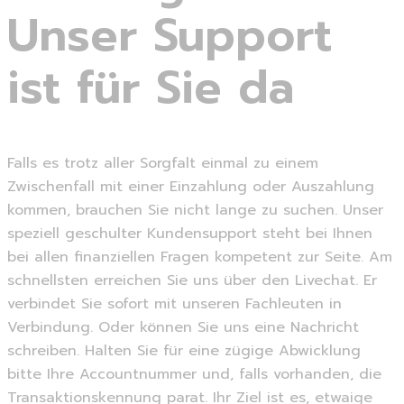
Unser Support
ist für Sie da
Falls es trotz aller Sorgfalt einmal zu einem
Zwischenfall mit einer Einzahlung oder Auszahlung
kommen, brauchen Sie nicht lange zu suchen. Unser
speziell geschulter Kundensupport steht bei Ihnen
bei allen finanziellen Fragen kompetent zur Seite. Am
schnellsten erreichen Sie uns über den Livechat. Er
verbindet Sie sofort mit unseren Fachleuten in
Verbindung. Oder können Sie uns eine Nachricht
schreiben. Halten Sie für eine zügige Abwicklung
bitte Ihre Accountnummer und, falls vorhanden, die
Transaktionskennung parat. Ihr Ziel ist es, etwaige