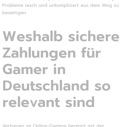
Probleme rasch und unkompliziert aus dem Weg zu
beseitigen.
Weshalb sichere
Zahlungen für
Gamer in
Deutschland so
relevant sind
Vertrauen im Online-Gaming beginnt mit der