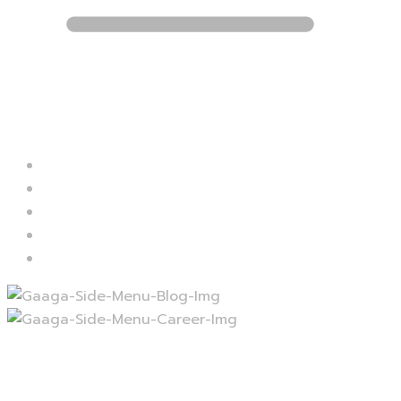
Blog
Career
Contact
Services
Projects