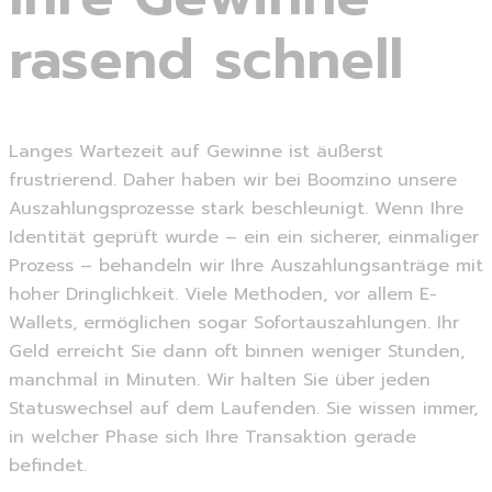
rasend schnell
Langes Wartezeit auf Gewinne ist äußerst
frustrierend. Daher haben wir bei Boomzino unsere
Auszahlungsprozesse stark beschleunigt. Wenn Ihre
Identität geprüft wurde – ein ein sicherer, einmaliger
Prozess – behandeln wir Ihre Auszahlungsanträge mit
hoher Dringlichkeit. Viele Methoden, vor allem E-
Wallets, ermöglichen sogar Sofortauszahlungen. Ihr
Geld erreicht Sie dann oft binnen weniger Stunden,
manchmal in Minuten. Wir halten Sie über jeden
Statuswechsel auf dem Laufenden. Sie wissen immer,
in welcher Phase sich Ihre Transaktion gerade
befindet.