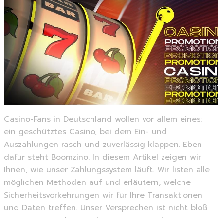
Casino-Fans in Deutschland wollen vor allem eines:
ein geschütztes Casino, bei dem Ein- und
Auszahlungen rasch und zuverlässig klappen. Eben
dafür steht Boomzino. In diesem Artikel zeigen wir
Ihnen, wie unser Zahlungssystem läuft. Wir listen alle
möglichen Methoden auf und erläutern, welche
Sicherheitsvorkehrungen wir für Ihre Transaktionen
und Daten treffen. Unser Versprechen ist nicht bloß