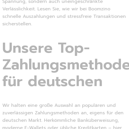
Spannung, sondern auch uneingeschränkte
Verlässlichkeit. Lesen Sie, wie wir bei Boomzino
schnelle Auszahlungen und stressfreie Transaktionen
sicherstellen.
Unsere Top-
Zahlungsmethod
für deutschen
Wir halten eine große Auswahl an populären und
zuverlässigen Zahlungsmethoden an, eigens für den
deutschen Markt. Herkömmliche Banküberweisung,
moderne E-Wallets oder übliche Kreditkarten – hier