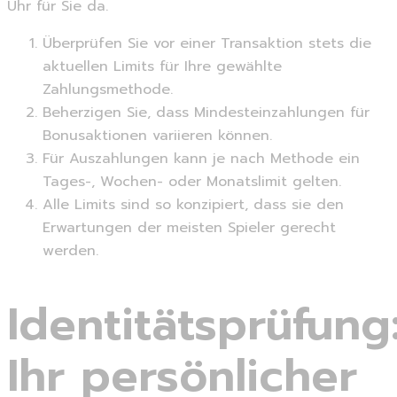
Uhr für Sie da.
Überprüfen Sie vor einer Transaktion stets die
aktuellen Limits für Ihre gewählte
Zahlungsmethode.
Beherzigen Sie, dass Mindesteinzahlungen für
Bonusaktionen variieren können.
Für Auszahlungen kann je nach Methode ein
Tages-, Wochen- oder Monatslimit gelten.
Alle Limits sind so konzipiert, dass sie den
Erwartungen der meisten Spieler gerecht
werden.
Identitätsprüfung
Ihr persönlicher