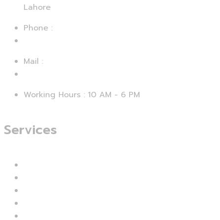
Lahore
Phone :
+92 312 4729067
Mail :
support@smartseo.pk
Working Hours : 10 AM - 6 PM
Services
Branding & Identity
Web Design & Development
Mobile App Development
UI & UX Designing
Digital Marketing