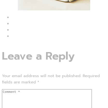
Leave a Reply
Your email address will not be published.
Required
fields are marked
*