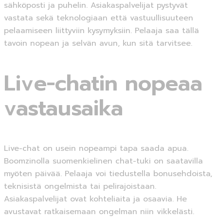
sähköposti ja puhelin. Asiakaspalvelijat pystyvät
vastata sekä teknologiaan että vastuullisuuteen
pelaamiseen liittyviin kysymyksiin. Pelaaja saa tällä
tavoin nopean ja selvän avun, kun sitä tarvitsee.
Live-chatin nopeaa
vastausaika
Live-chat on usein nopeampi tapa saada apua.
Boomzinolla suomenkielinen chat-tuki on saatavilla
myöten päivää. Pelaaja voi tiedustella bonusehdoista,
teknisistä ongelmista tai pelirajoistaan.
Asiakaspalvelijat ovat kohteliaita ja osaavia. He
avustavat ratkaisemaan ongelman niin vikkelästi.