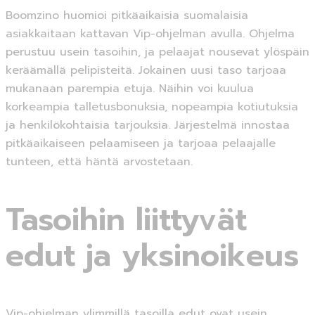
Boomzino huomioi pitkäaikaisia suomalaisia
asiakkaitaan kattavan Vip-ohjelman avulla. Ohjelma
perustuu usein tasoihin, ja pelaajat nousevat ylöspäin
keräämällä pelipisteitä. Jokainen uusi taso tarjoaa
mukanaan parempia etuja. Näihin voi kuulua
korkeampia talletusbonuksia, nopeampia kotiutuksia
ja henkilökohtaisia tarjouksia. Järjestelmä innostaa
pitkäaikaiseen pelaamiseen ja tarjoaa pelaajalle
tunteen, että häntä arvostetaan.
Tasoihin liittyvät
edut ja yksinoikeus
Vip-ohjelman ylimmillä tasoilla edut ovat usein