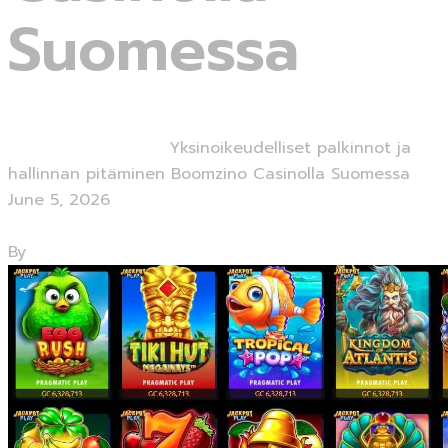
Suomessa
Home
Uncategorized
Yksinoikeudelliset palkinnot ja
hallinnan pitäminen Boomzino Casinolla Suomessa
June 5, 2026
0 Comments
By
admin