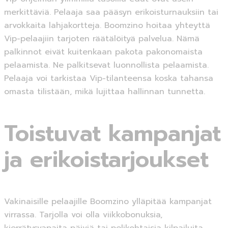
merkittäviä. Pelaaja saa pääsyn erikoisturnauksiin tai
arvokkaita lahjakortteja. Boomzino hoitaa yhteyttä
Vip-pelaajiin tarjoten räätälöityä palvelua. Nämä
palkinnot eivät kuitenkaan pakota pakonomaista
pelaamista. Ne palkitsevat luonnollista pelaamista.
Pelaaja voi tarkistaa Vip-tilanteensa koska tahansa
omasta tilistään, mikä lujittaa hallinnan tunnetta.
Toistuvat kampanjat
ja erikoistarjoukset
Vakinaisille pelaajille Boomzino ylläpitää kampanjat
virrassa. Tarjolla voi olla viikkobonuksia,
kierrätysvapaita päiviä tai pelikohtaisia kilpailuita.