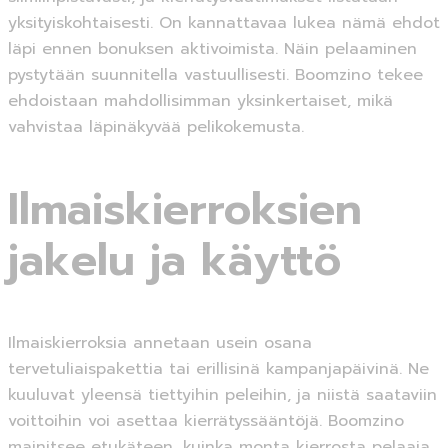
yksityiskohtaisesti. On kannattavaa lukea nämä ehdot
läpi ennen bonuksen aktivoimista. Näin pelaaminen
pystytään suunnitella vastuullisesti. Boomzino tekee
ehdoistaan mahdollisimman yksinkertaiset, mikä
vahvistaa läpinäkyvää pelikokemusta.
Ilmaiskierroksien
jakelu ja käyttö
Ilmaiskierroksia annetaan usein osana
tervetuliaispakettia tai erillisinä kampanjapäivinä. Ne
kuuluvat yleensä tiettyihin peleihin, ja niistä saataviin
voittoihin voi asettaa kierrätyssääntöjä. Boomzino
mainitsee etukäteen, kuinka monta kierrosta pelaaja