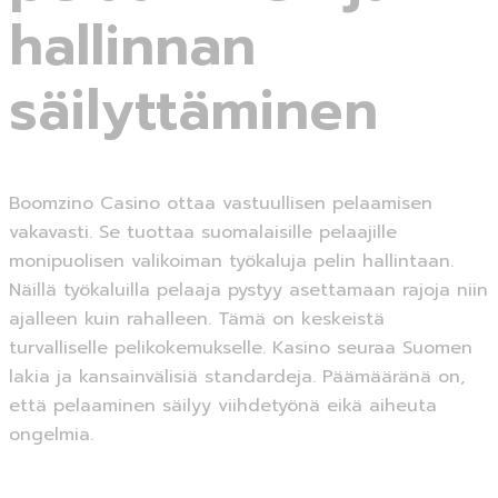
hallinnan
säilyttäminen
Boomzino Casino ottaa vastuullisen pelaamisen
vakavasti. Se tuottaa suomalaisille pelaajille
monipuolisen valikoiman työkaluja pelin hallintaan.
Näillä työkaluilla pelaaja pystyy asettamaan rajoja niin
ajalleen kuin rahalleen. Tämä on keskeistä
turvalliselle pelikokemukselle. Kasino seuraa Suomen
lakia ja kansainvälisiä standardeja. Päämääränä on,
että pelaaminen säilyy viihdetyönä eikä aiheuta
ongelmia.