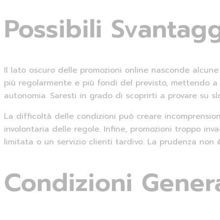
Possibili Svantag
Il lato oscuro delle promozioni online nasconde alcun
più regolarmente e più fondi del previsto, mettendo a r
autonomia. Saresti in grado di scoprirti a provare su slo
La difficoltà delle condizioni può creare incomprensioni
involontaria delle regole. Infine, promozioni troppo in
limitata o un servizio clienti tardivo. La prudenza non 
Condizioni General