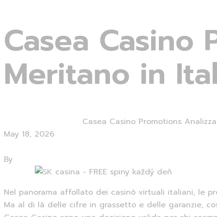
Casea Casino P
Meritano in Ita
Home
Uncategorized
Casea Casino Promotions Analizzate
May 18, 2026
0 Comments
By
admin
Nel panorama affollato dei casinò virtuali italiani, le p
Ma al di là delle cifre in grassetto e delle garanzie,