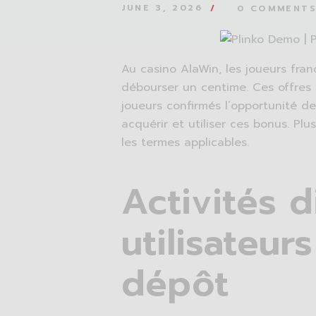
JUNE 3, 2026
0 COMMENT
Au casino AlaWin, les joueurs fran
débourser un centime. Ces offres
joueurs confirmés l’opportunité de
acquérir et utiliser ces bonus. P
les termes applicables.
Activités d
utilisateur
dépôt