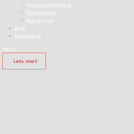
Amazon Marketing
Photography
Brand Logo
Blog
Contact Us
Menu
Lets start