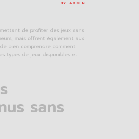
BY
ADMIN
rmettant de profiter des jeux sans
eurs, mais offrent également aux
cial de bien comprendre comment
es types de jeux disponibles et
es
onus sans