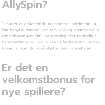
AllySpin?
Tilbudet er omfattende og tilpasset nordmenn. Du
kan benytte vanlige kort som Visa og Mastercard, e-
lommebøker som Skrill og Neteller, eller forskjellige
bankoverføringer. Fordi du kan håndtere alt i norske
kroner, slipper du også skjulte vekslingsgebyrer.
Er det en
velkomstbonus for
nye spillere?