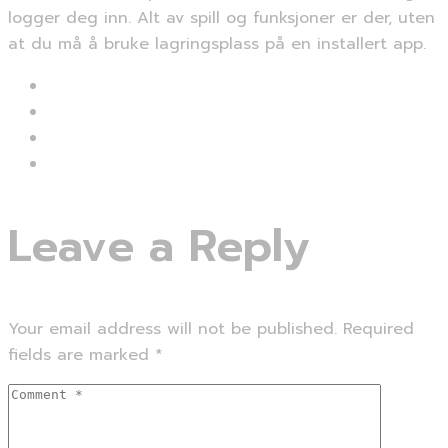
logger deg inn. Alt av spill og funksjoner er der, uten
at du må å bruke lagringsplass på en installert app.
Leave a Reply
Your email address will not be published.
Required
fields are marked
*