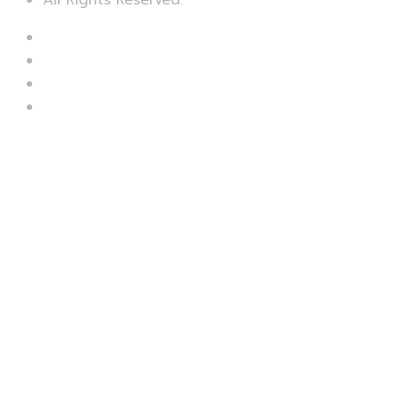
All Rights Reserved.