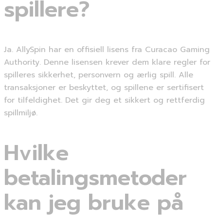
spillere?
Ja. AllySpin har en offisiell lisens fra Curacao Gaming
Authority. Denne lisensen krever dem klare regler for
spilleres sikkerhet, personvern og ærlig spill. Alle
transaksjoner er beskyttet, og spillene er sertifisert
for tilfeldighet. Det gir deg et sikkert og rettferdig
spillmiljø.
Hvilke
betalingsmetoder
kan jeg bruke på