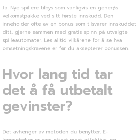
Ja. Nye spillere tilbys som vanligvis en generøs
velkomstpakke ved sitt første innskudd. Den
inneholder ofte av en bonus som tilsvarer innskuddet
ditt, gjerne sammen med gratis spinn på utvalgte
spilleautomater. Les alltid vilkårene for å se hva
omsetningskravene er før du aksepterer bonussen.
Hvor lang tid tar
det å få utbetalt
gevinster?
Det avhenger av metoden du benytter. E-
lommebøker er som oftest mest effektive, og