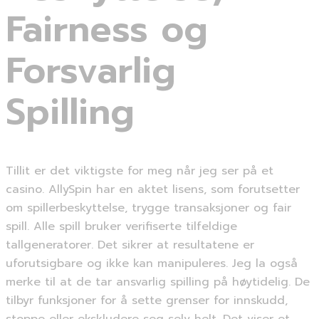
Fairness og
Forsvarlig
Spilling
Tillit er det viktigste for meg når jeg ser på et
casino. AllySpin har en aktet lisens, som forutsetter
om spillerbeskyttelse, trygge transaksjoner og fair
spill. Alle spill bruker verifiserte tilfeldige
tallgeneratorer. Det sikrer at resultatene er
uforutsigbare og ikke kan manipuleres. Jeg la også
merke til at de tar ansvarlig spilling på høytidelig. De
tilbyr funksjoner for å sette grenser for innskudd,