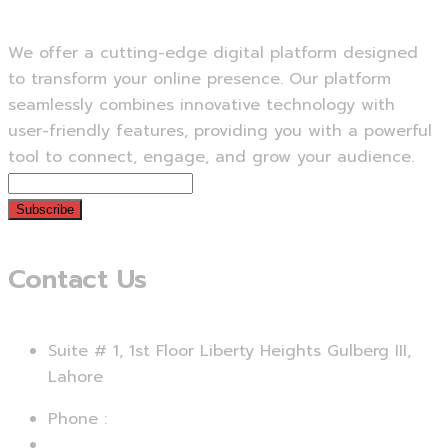
We offer a cutting-edge digital platform designed
to transform your online presence. Our platform
seamlessly combines innovative technology with
user-friendly features, providing you with a powerful
tool to connect, engage, and grow your audience.
Subscribe
Contact Us
Suite # 1, 1st Floor Liberty Heights Gulberg III,
Lahore
Phone :
+92 312 4729067