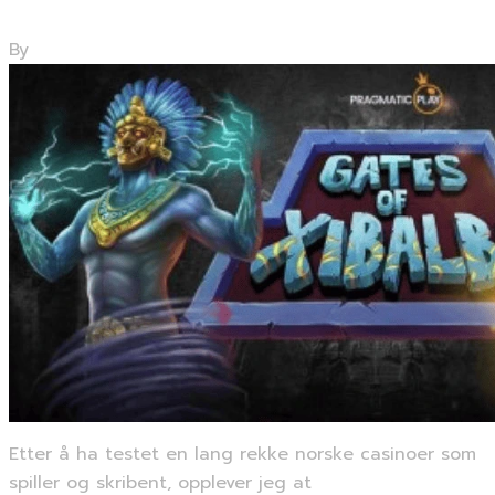
0 Comments
By
admin
Etter å ha testet en lang rekke norske casinoer som
spiller og skribent, opplever jeg at
kasino allyspin