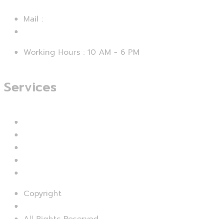
Mail :
support@smartseo.pk
Working Hours : 10 AM - 6 PM
Services
Branding & Identity
Web Design & Development
Mobile App Development
UI & UX Designing
Digital Marketing
Copyright
© SMART SEO