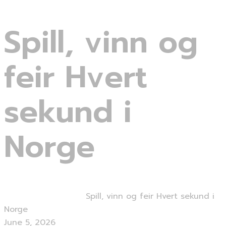
Spill, vinn og
feir Hvert
sekund i
Norge
Home
Uncategorized
Spill, vinn og feir Hvert sekund i
Norge
June 5, 2026