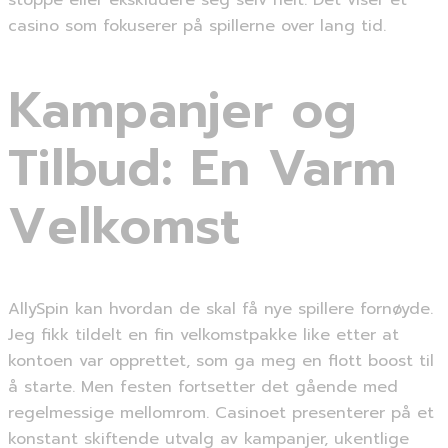
stoppe eller ekskludere seg selv helt. Det viser et
casino som fokuserer på spillerne over lang tid.
Kampanjer og
Tilbud: En Varm
Velkomst
AllySpin kan hvordan de skal få nye spillere fornøyde.
Jeg fikk tildelt en fin velkomstpakke like etter at
kontoen var opprettet, som ga meg en flott boost til
å starte. Men festen fortsetter det gående med
regelmessige mellomrom. Casinoet presenterer på et
konstant skiftende utvalg av kampanjer, ukentlige