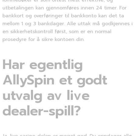
utbetalingen kan gjennomføres innen 24 timer. For
bankkort og overføringer til bankkonto kan det ta
mellom 1 og 3 bankdager. Alle uttak må godkjennes i
en sikkerhetskontroll først, som er en normal
prosedyre for å sikre kontoen din.
Har egentlig
AllySpin et godt
utvalg av live
dealer-spill?
Ja, live casino-delen er meget god. Du oppdager alle