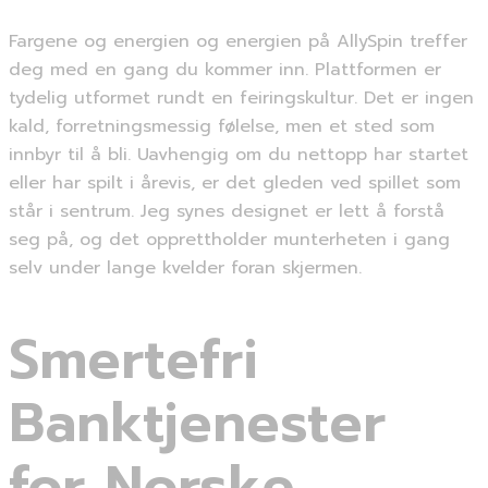
Fargene og energien og energien på AllySpin treffer
deg med en gang du kommer inn. Plattformen er
tydelig utformet rundt en feiringskultur. Det er ingen
kald, forretningsmessig følelse, men et sted som
innbyr til å bli. Uavhengig om du nettopp har startet
eller har spilt i årevis, er det gleden ved spillet som
står i sentrum. Jeg synes designet er lett å forstå
seg på, og det opprettholder munterheten i gang
selv under lange kvelder foran skjermen.
Smertefri
Banktjenester
for Norske