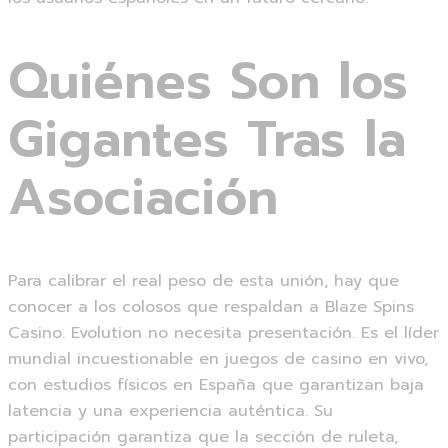
Quiénes Son los
Gigantes Tras la
Asociación
Para calibrar el real peso de esta unión, hay que
conocer a los colosos que respaldan a Blaze Spins
Casino. Evolution no necesita presentación. Es el líder
mundial incuestionable en juegos de casino en vivo,
con estudios físicos en España que garantizan baja
latencia y una experiencia auténtica. Su
participación garantiza que la sección de ruleta,