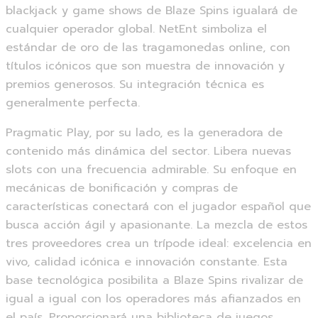
blackjack y game shows de Blaze Spins igualará de
cualquier operador global. NetEnt simboliza el
estándar de oro de las tragamonedas online, con
títulos icónicos que son muestra de innovación y
premios generosos. Su integración técnica es
generalmente perfecta.
Pragmatic Play, por su lado, es la generadora de
contenido más dinámica del sector. Libera nuevas
slots con una frecuencia admirable. Su enfoque en
mecánicas de bonificación y compras de
características conectará con el jugador español que
busca acción ágil y apasionante. La mezcla de estos
tres proveedores crea un trípode ideal: excelencia en
vivo, calidad icónica e innovación constante. Esta
base tecnológica posibilita a Blaze Spins rivalizar de
igual a igual con los operadores más afianzados en
el país. Proporcionará una biblioteca de juegos