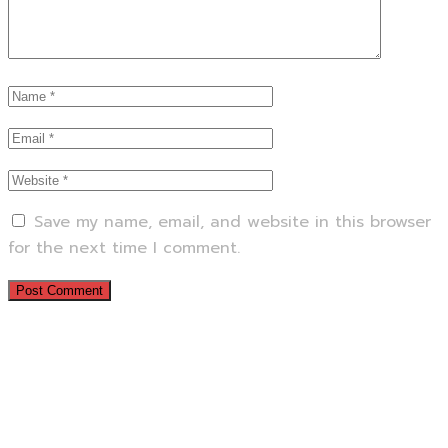
Save my name, email, and website in this browser
for the next time I comment.
Previous Service
Next Service