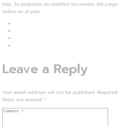
más. Su propósito es redefinir los niveles del juego
online en el país.
Leave a Reply
Your email address will not be published.
Required
fields are marked
*