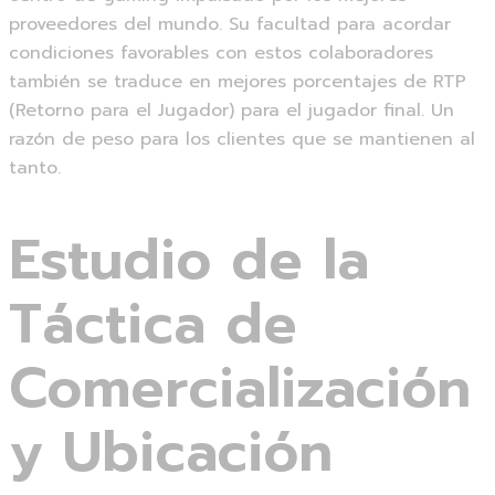
proveedores del mundo. Su facultad para acordar
condiciones favorables con estos colaboradores
también se traduce en mejores porcentajes de RTP
(Retorno para el Jugador) para el jugador final. Un
razón de peso para los clientes que se mantienen al
tanto.
Estudio de la
Táctica de
Comercialización
y Ubicación