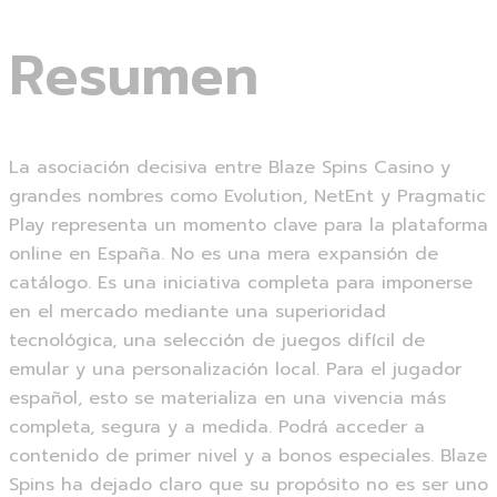
Resumen
La asociación decisiva entre Blaze Spins Casino y
grandes nombres como Evolution, NetEnt y Pragmatic
Play representa un momento clave para la plataforma
online en España. No es una mera expansión de
catálogo. Es una iniciativa completa para imponerse
en el mercado mediante una superioridad
tecnológica, una selección de juegos difícil de
emular y una personalización local. Para el jugador
español, esto se materializa en una vivencia más
completa, segura y a medida. Podrá acceder a
contenido de primer nivel y a bonos especiales. Blaze
Spins ha dejado claro que su propósito no es ser uno