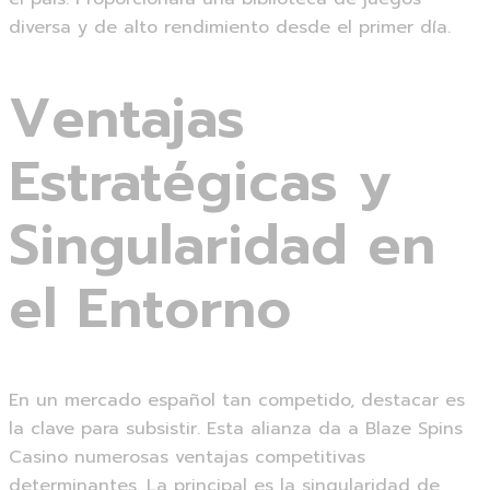
diversa y de alto rendimiento desde el primer día.
Ventajas
Estratégicas y
Singularidad en
el Entorno
En un mercado español tan competido, destacar es
la clave para subsistir. Esta alianza da a Blaze Spins
Casino numerosas ventajas competitivas
determinantes. La principal es la singularidad de