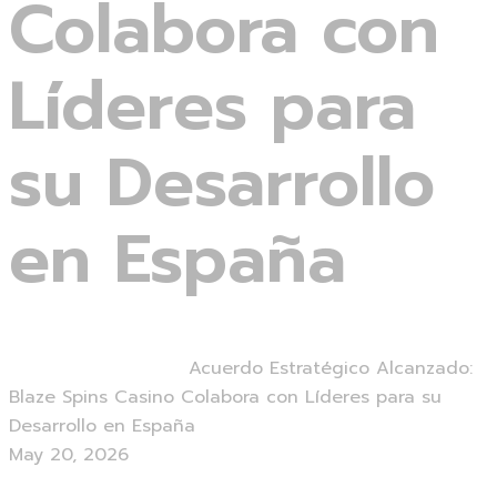
Colabora con
Líderes para
su Desarrollo
en España
Home
Uncategorized
Acuerdo Estratégico Alcanzado:
Blaze Spins Casino Colabora con Líderes para su
Desarrollo en España
May 20, 2026
0 Comments