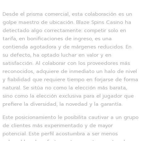
Desde el prisma comercial, esta colaboración es un
golpe maestro de ubicación. Blaze Spins Casino ha
detectado algo correctamente: competir solo en
tarifa, en bonificaciones de ingreso, es una
contienda agotadora y de márgenes reducidos. En
su defecto, ha optado luchar en valor y en
satisfacción. Al colaborar con los proveedores más
reconocidos, adquiere de inmediato un halo de nivel
y fiabilidad que requiere tiempo en forjarse de forma
natural. Se sitúa no como la elección más barata,
sino como la elección exclusiva para el jugador que
prefiere la diversidad, la novedad y la garantía.
Este posicionamiento le posibilita cautivar a un grupo
de clientes más experimentado y de mayor
potencial. Este perfil acostumbra a ser menos