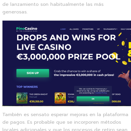
de lanzamiento son habitualmente las más
generosas.
También es sensato esperar mejoras en la plataforma
de pagos. Es probable que se incorporen métodos
locales adicionales y que los procesos de retiro sean