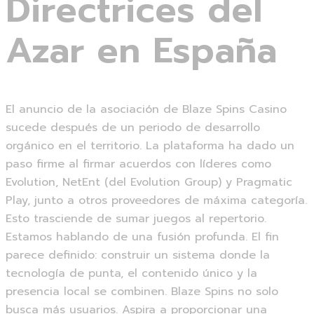
Directrices del
Azar en España
El anuncio de la asociación de Blaze Spins Casino
sucede después de un periodo de desarrollo
orgánico en el territorio. La plataforma ha dado un
paso firme al firmar acuerdos con líderes como
Evolution, NetEnt (del Evolution Group) y Pragmatic
Play, junto a otros proveedores de máxima categoría.
Esto trasciende de sumar juegos al repertorio.
Estamos hablando de una fusión profunda. El fin
parece definido: construir un sistema donde la
tecnología de punta, el contenido único y la
presencia local se combinen. Blaze Spins no solo
busca más usuarios. Aspira a proporcionar una