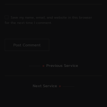
Save my name, email, and website in this browser
for the next time I comment.
Previous Service
Next Service