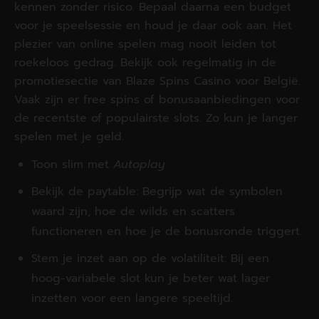
kennen zonder risico. Bepaal daarna een budget
voor je speelsessie en houd je daar ook aan. Het
plezier van online spelen mag nooit leiden tot
roekeloos gedrag. Bekijk ook regelmatig in de
promotiesectie van Blaze Spins Casino voor België.
Vaak zijn er free spins of bonusaanbiedingen voor
de recentste of populairste slots. Zo kun je langer
spelen met je geld.
Toon slim met
Autoplay
Bekijk de paytable: Begrijp wat de symbolen
waard zijn, hoe de wilds en scatters
functioneren en hoe je de bonusronde triggert.
Stem je inzet aan op de volatiliteit: Bij een
hoog-variabele slot kun je beter wat lager
inzetten voor een langere speeltijd.