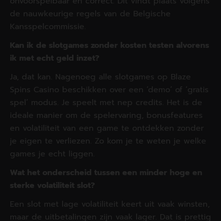
onvoorspelbaar en correct. Dit vindt plaats volgens
de nauwkeurige regels van de Belgische
Kansspelcommissie.
Kan ik de slotgames zonder kosten testen alvorens
ik met echt geld inzet?
Ja, dat kan. Nagenoeg alle slotgames op Blaze
Spins Casino beschikken over een ‘demo’ of ‘gratis
spel’ modus. Je speelt met nep credits. Het is de
ideale manier om de spelervaring, bonusfeatures
en volatiliteit van een game te ontdekken zonder
je eigen te verliezen. Zo kom je te weten je welke
games je echt liggen.
Wat het onderscheid tussen een minder hoge en
sterke volatiliteit slot?
Een slot met lage volatiliteit keert uit vaak winsten,
maar de uitbetalingen zijn vaak lager. Dat is prettig