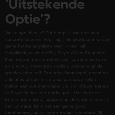
‘Uitstekende
Optie’?
Welke spel kies je? Dat hangt af van een paar
concrete factoren. Voor mij is de producent van de
game het belangrijkste waar ik naar kijk.
Ontwikkelaars als NetEnt, Play’n GO en Pragmatic
Play hebben een reputatie voor correcte software
en prachtig ontworpen spellen. Daarna volgt de
speelervaring zelf. Een uniek bonusspel, prachtige
animaties of een frisse draai aan oude rollen
maken een slot memorabel. De RTP, oftewel Return
to Player, is ook een nuttig getal. Het biedt de
berekende uitbetalingskans op de langere termijn
aan. En natuurlijk moet een game goed
functioneren, op je laptop en op je telefoon. Bij