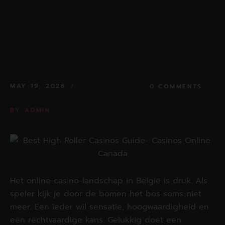
MAY 19, 2026
0 COMMENTS
BY
ADMIN
Het online casino-landschap in België is druk. Als
speler kijk je door de bomen het bos soms niet
meer. Een ieder wil sensatie, hoogwaardigheid en
een rechtvaardige kans. Gelukkig doet een