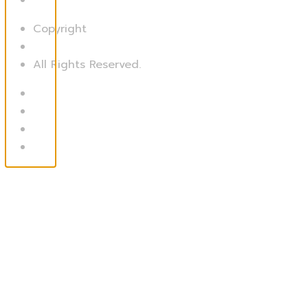
Digital Marketing
Copyright
© SMART SEO
All Rights Reserved.