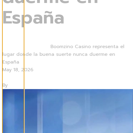
España
Home
Uncategorized
Boomzino Casino representa el
lugar donde la buena suerte nunca duerme en
España
May 18, 2026
0 Comments
By
admin