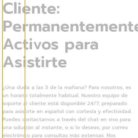
Cliente:
Permanentement
Activos para
Asistirte
¿Una duda a las 3 de la mañana? Para nosotros, es
un horario totalmente habitual. Nuestro equipo de
soporte al cliente está disponible 24/7, preparado
para asistirte en español con cortesía y efectividad.
Puedes contactarnos a través del chat en vivo para
una solución al instante, o si lo deseas, por correo
electrónico para consultas más extensas. Nos