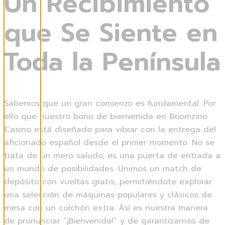
Un Recibimiento
que Se Siente en
Toda la Península
Sabemos que un gran comienzo es fundamental. Por
ello que nuestro bono de bienvenida en Boomzino
Casino está diseñado para vibrar con la entrega del
aficionado español desde el primer momento. No se
trata de un mero saludo, es una puerta de entrada a
un mundo de posibilidades. Unimos un match de
depósito con vueltas gratis, permitiéndote explorar
una selección de máquinas populares y clásicos de
mesa con un colchón extra. Así es nuestra manera
de pronunciar “¡Bienvenido!” y de garantizarnos de