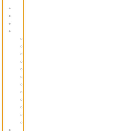
Home
About Us
Our Services
Website Development
Application Development
SEO Optimization
Social Media Marketing
Graphic Designing
Content Marketing
Amazon Marketing
Photography
Brand Logo
Blog