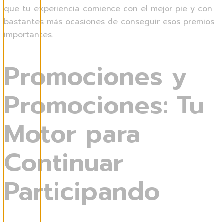
que tu experiencia comience con el mejor pie y con
bastantes más ocasiones de conseguir esos premios
importantes.
Promociones y
Promociones: Tu
Motor para
Continuar
Participando