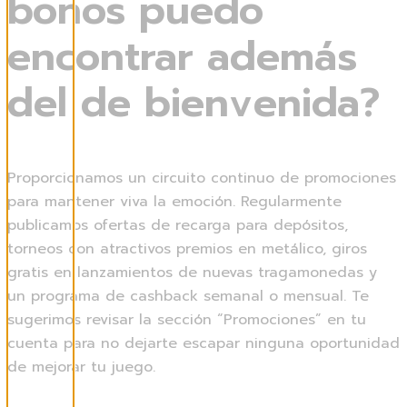
bonos puedo
encontrar además
del de bienvenida?
Proporcionamos un circuito continuo de promociones
para mantener viva la emoción. Regularmente
publicamos ofertas de recarga para depósitos,
torneos con atractivos premios en metálico, giros
gratis en lanzamientos de nuevas tragamonedas y
un programa de cashback semanal o mensual. Te
sugerimos revisar la sección “Promociones” en tu
cuenta para no dejarte escapar ninguna oportunidad
de mejorar tu juego.