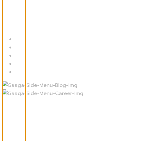
Blog
Career
Contact
Services
Projects