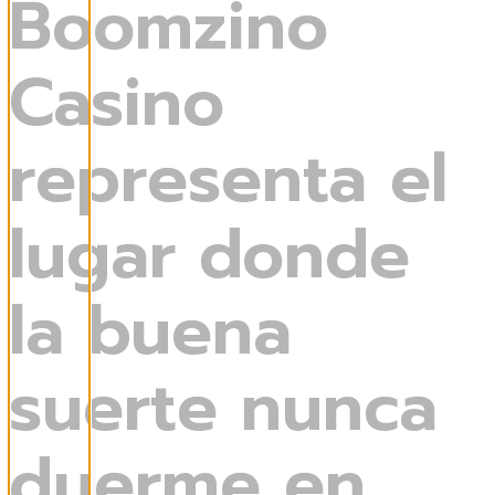
Boomzino
Casino
representa el
lugar donde
la buena
suerte nunca
duerme en