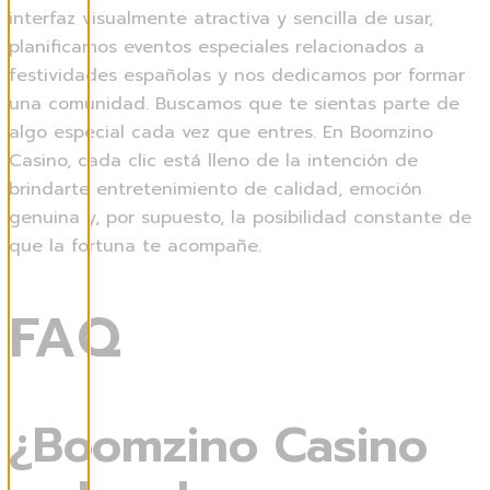
interfaz visualmente atractiva y sencilla de usar,
planificamos eventos especiales relacionados a
festividades españolas y nos dedicamos por formar
una comunidad. Buscamos que te sientas parte de
algo especial cada vez que entres. En Boomzino
Casino, cada clic está lleno de la intención de
brindarte entretenimiento de calidad, emoción
genuina y, por supuesto, la posibilidad constante de
que la fortuna te acompañe.
FAQ
¿Boomzino Casino