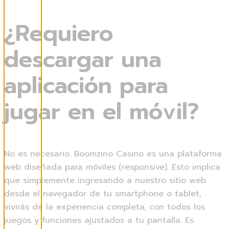
¿Requiero
descargar una
aplicación para
jugar en el móvil?
No es necesario. Boomzino Casino es una plataforma
web diseñada para móviles (responsive). Esto implica
que simplemente ingresando a nuestro sitio web
desde el navegador de tu smartphone o tablet,
vivirás de la experiencia completa, con todos los
juegos y funciones ajustados a tu pantalla. Es