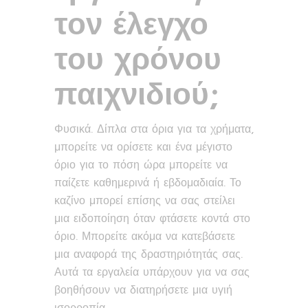
τον έλεγχο
του χρόνου
παιχνιδιού;
Φυσικά. Δίπλα στα όρια για τα χρήματα,
μπορείτε να ορίσετε και ένα μέγιστο
όριο για το πόση ώρα μπορείτε να
παίζετε καθημερινά ή εβδομαδιαία. Το
καζίνο μπορεί επίσης να σας στείλει
μια ειδοποίηση όταν φτάσετε κοντά στο
όριο. Μπορείτε ακόμα να κατεβάσετε
μια αναφορά της δραστηριότητάς σας.
Αυτά τα εργαλεία υπάρχουν για να σας
βοηθήσουν να διατηρήσετε μια υγιή
ισορροπία.