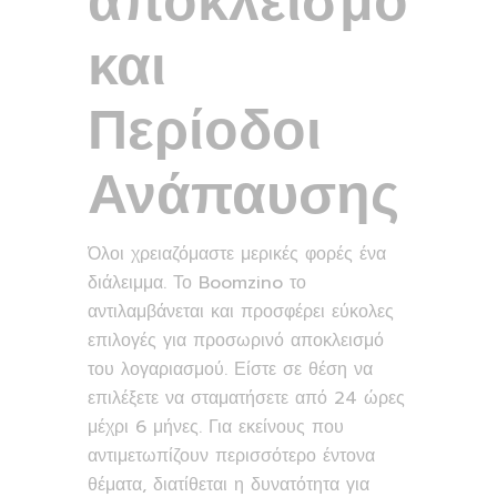
αποκλεισμός
και
Περίοδοι
Ανάπαυσης
Όλοι χρειαζόμαστε μερικές φορές ένα
διάλειμμα. Το Boomzino το
αντιλαμβάνεται και προσφέρει εύκολες
επιλογές για προσωρινό αποκλεισμό
του λογαριασμού. Είστε σε θέση να
επιλέξετε να σταματήσετε από 24 ώρες
μέχρι 6 μήνες. Για εκείνους που
αντιμετωπίζουν περισσότερο έντονα
θέματα, διατίθεται η δυνατότητα για