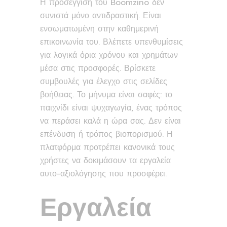
Η προσέγγιση του Boomzino δεν
συνιστά μόνο αντιδραστική. Είναι
ενσωματωμένη στην καθημερινή
επικοινωνία του. Βλέπετε υπενθυμίσεις
για λογικά όρια χρόνου και χρημάτων
μέσα στις προσφορές. Βρίσκετε
συμβουλές για έλεγχο στις σελίδες
βοήθειας. Το μήνυμα είναι σαφές: το
παιχνίδι είναι ψυχαγωγία, ένας τρόπος
να περάσει καλά η ώρα σας. Δεν είναι
επένδυση ή τρόπος βιοπορισμού. Η
πλατφόρμα προτρέπει κανονικά τους
χρήστες να δοκιμάσουν τα εργαλεία
αυτο-αξιολόγησης που προσφέρει.
Εργαλεία