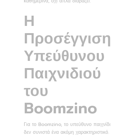
καθημερινά, όχι απλά διαβάζει.
Η
Προσέγγιση
Υπεύθυνου
Παιχνιδιού
του
Boomzino
Για το Boomzino, το υπεύθυνο παιχνίδι
δεν συνιστά ένα ακόμη χαρακτηριστικό.