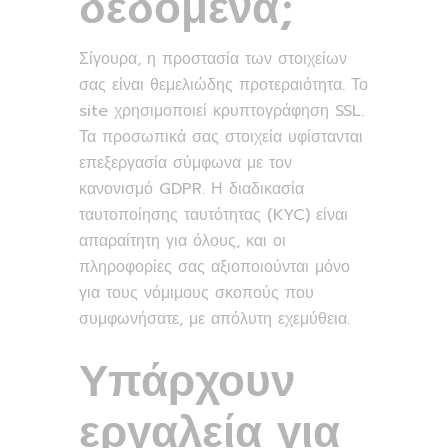
δεδομένα;
Σίγουρα, η προστασία των στοιχείων
σας είναι θεμελιώδης προτεραιότητα. Το
site χρησιμοποιεί κρυπτογράφηση SSL.
Τα προσωπικά σας στοιχεία υφίστανται
επεξεργασία σύμφωνα με τον
κανονισμό GDPR. Η διαδικασία
ταυτοποίησης ταυτότητας (KYC) είναι
απαραίτητη για όλους, και οι
πληροφορίες σας αξιοποιούνται μόνο
για τους νόμιμους σκοπούς που
συμφωνήσατε, με απόλυτη εχεμύθεια.
Υπάρχουν
εργαλεία για