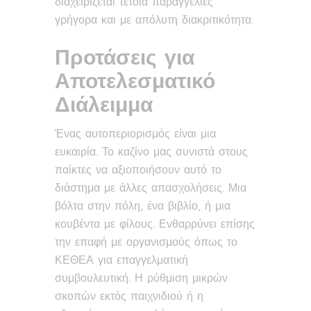
διαχειρίζεται τέτοια παραγγελίες
γρήγορα και με απόλυτη διακριτικότητα.
Προτάσεις για
Αποτελεσματικό
Διάλειμμα
Ένας αυτοπεριορισμός είναι μια
ευκαιρία. Το καζίνο μας συνιστά στους
παίκτες να αξιοποιήσουν αυτό το
διάστημα με άλλες απασχολήσεις. Μια
βόλτα στην πόλη, ένα βιβλίο, ή μια
κουβέντα με φίλους. Ενθαρρύνει επίσης
την επαφή με οργανισμούς όπως το
ΚΕΘΕΑ για επαγγελματική
συμβουλευτική. Η ρύθμιση μικρών
σκοπών εκτός παιχνιδιού ή η