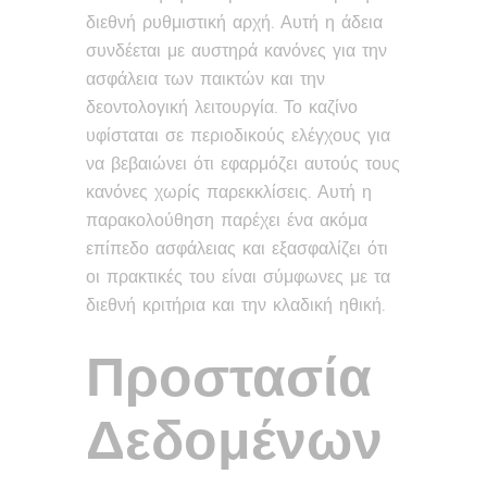
διεθνή ρυθμιστική αρχή. Αυτή η άδεια
συνδέεται με αυστηρά κανόνες για την
ασφάλεια των παικτών και την
δεοντολογική λειτουργία. Το καζίνο
υφίσταται σε περιοδικούς ελέγχους για
να βεβαιώνει ότι εφαρμόζει αυτούς τους
κανόνες χωρίς παρεκκλίσεις. Αυτή η
παρακολούθηση παρέχει ένα ακόμα
επίπεδο ασφάλειας και εξασφαλίζει ότι
οι πρακτικές του είναι σύμφωνες με τα
διεθνή κριτήρια και την κλαδική ηθική.
Προστασία
Δεδομένων