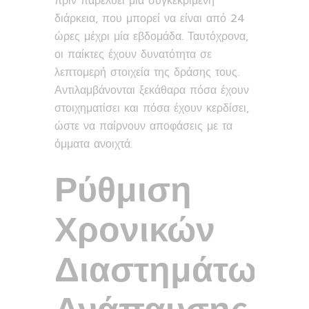
πριν παρέλθει μια συγκεκριμένη
διάρκεια, που μπορεί να είναι από 24
ώρες μέχρι μία εβδομάδα. Ταυτόχρονα,
οι παίκτες έχουν δυνατότητα σε
λεπτομερή στοιχεία της δράσης τους.
Αντιλαμβάνονται ξεκάθαρα πόσα έχουν
στοιχηματίσει και πόσα έχουν κερδίσει,
ώστε να παίρνουν αποφάσεις με τα
όμματα ανοιχτά.
Ρύθμιση
Χρονικών
Διαστημάτων