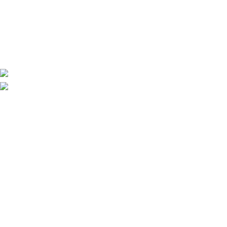
Contact
Services
Projects
Boomzino
Casino –