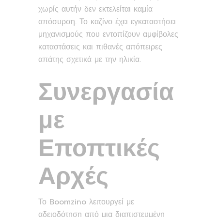
χωρίς αυτήν δεν εκτελείται καμία
απόσυρση. Το καζίνο έχει εγκαταστήσει
μηχανισμούς που εντοπίζουν αμφίβολες
καταστάσεις και πιθανές απόπειρες
απάτης σχετικά με την ηλικία.
Συνεργασία
με
Εποπτικές
Αρχές
Το Boomzino λειτουργεί με
αδειοδότηση από μια διαπιστευμένη