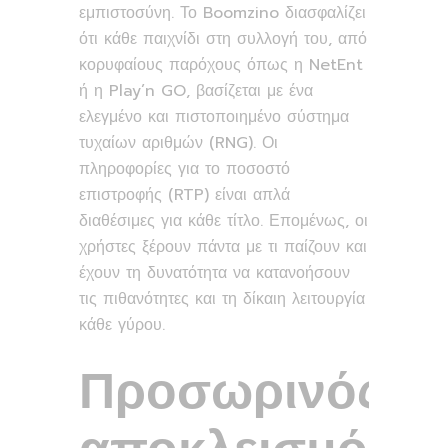
εμπιστοσύνη. Το Boomzino διασφαλίζει
ότι κάθε παιχνίδι στη συλλογή του, από
κορυφαίους παρόχους όπως η NetEnt
ή η Play’n GO, βασίζεται με ένα
ελεγμένο και πιστοποιημένο σύστημα
τυχαίων αριθμών (RNG). Οι
πληροφορίες για το ποσοστό
επιστροφής (RTP) είναι απλά
διαθέσιμες για κάθε τίτλο. Επομένως, οι
χρήστες ξέρουν πάντα με τι παίζουν και
έχουν τη δυνατότητα να κατανοήσουν
τις πιθανότητες και τη δίκαιη λειτουργία
κάθε γύρου.
Προσωρινός