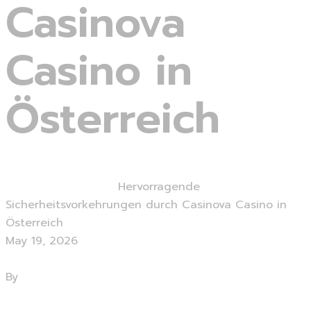
Casinova
Casino in
Österreich
Home
Uncategorized
Hervorragende
Sicherheitsvorkehrungen durch Casinova Casino in
Österreich
May 19, 2026
0 Comments
By
admin