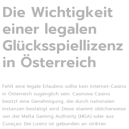
Die Wichtigkeit
einer legalen
Glücksspiellizenz
in Österreich
Fehlt eine legale Erlaubnis sollte kein Internet-Casino
in Österreich zugänglich sein. Casinova Casino
besitzt eine Genehmigung, die durch nationalen
Instanzen bestätigt wird. Diese stammt üblicherweise
von der Malta Gaming Authority (MGA) oder aus
Curaçao. Die Lizenz ist gebunden an strikten