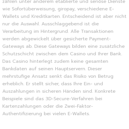
zählen unter anderem etablierte und seriöse Dienste
wie Sofortüberweisung, giropay, verschiedene E-
Wallets und Kreditkarten. Entscheidend ist aber nicht
nur die Auswahl. Ausschlaggebend ist die
Verarbeitung im Hintergrund. Alle Transaktionen
werden abgewickelt über gesicherte Payment-
Gateways ab. Diese Gateways bilden eine zusätzliche
Schutzschicht zwischen dem Casino und Ihrer Bank.
Das Casino hinterlegt zudem keine gesamten
Bankdaten auf seinen Hauptservern. Dieser
mehrstufige Ansatz senkt das Risiko von Betrug
erheblich. Er stellt sicher, dass Ihre Ein- und
Auszahlungen in sicheren Händen sind. Konkrete
Beispiele sind das 3D-Secure-Verfahren bei
Kartenzahlungen oder die Zwei-Faktor-
Authentifizierung bei vielen E-Wallets.