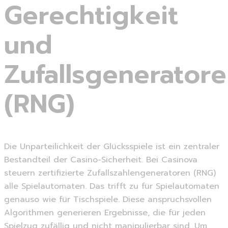
Gerechtigkeit
und
Zufallsgenerator
(RNG)
Die Unparteilichkeit der Glücksspiele ist ein zentraler
Bestandteil der Casino-Sicherheit. Bei Casinova
steuern zertifizierte Zufallszahlengeneratoren (RNG)
alle Spielautomaten. Das trifft zu für Spielautomaten
genauso wie für Tischspiele. Diese anspruchsvollen
Algorithmen generieren Ergebnisse, die für jeden
Spielzug zufällig und nicht manipulierbar sind. Um