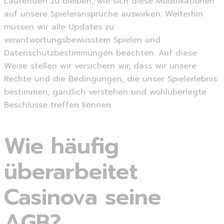
Laufenden zu bleiben, wie sich diese Modifikationen
auf unsere Spieleransprüche auswirken. Weiterhin
müssen wir alle Updates zu
verantwortungsbewusstem Spielen und
Datenschutzbestimmungen beachten. Auf diese
Weise stellen wir versichern wir, dass wir unsere
Rechte und die Bedingungen, die unser Spielerlebnis
bestimmen, gänzlich verstehen und wohlüberlegte
Beschlüsse treffen können.
Wie häufig
überarbeitet
Casinova seine
AGB?