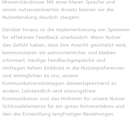
Missverständnisse. Mit einer klaren Sprache und
einem nutzerzentrierten Ansatz können wir die
Nutzerbindung deutlich steigern.
Darüber hinaus ist die Implementierung von Systemen
für effektives Feedback unerlässlich. Wenn Nutzer
das Gefühl haben, dass ihre Ansicht geschätzt wird,
kommunizieren sie wahrscheinlicher und bleiben
informiert. Häufige Feedbackgespräche und
Umfragen liefern Einblicke in die Nutzerpräferenzen
und ermöglichen es uns, unsere
Kommunikationsstrategien dementsprechend zu
ändern. Letztendlich sind störungsfreie
Kommunikation und das Hinhören für unsere Nutzer
Schlüsselelemente für ein gutes Nutzererlebnis und
den die Entwicklung langfristiger Beziehungen.