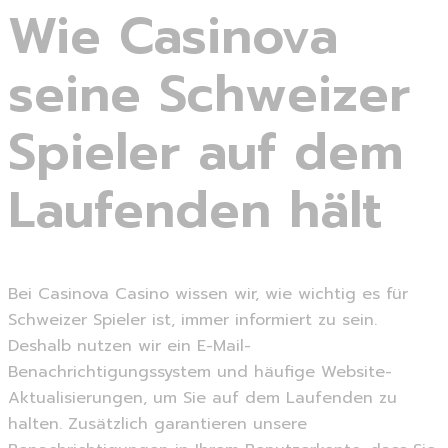
Wie Casinova
seine Schweizer
Spieler auf dem
Laufenden hält
Bei Casinova Casino wissen wir, wie wichtig es für
Schweizer Spieler ist, immer informiert zu sein.
Deshalb nutzen wir ein E-Mail-
Benachrichtigungssystem und häufige Website-
Aktualisierungen, um Sie auf dem Laufenden zu
halten. Zusätzlich garantieren unsere