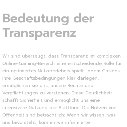
Bedeutung der
Transparenz
Wir sind überzeugt, dass Transparenz im komplexen
Online-Gaming-Bereich eine entscheidende Rolle für
ein optimiertes Nutzererlebnis spielt. Indem Casinos
ihre Geschäftsbedingungen klar darlegen,
ermöglichen sie uns, unsere Rechte und
Verpflichtungen zu verstehen. Diese Deutlichkeit
schafft Sicherheit und ermöglicht uns eine
intensivere Nutzung der Plattform. Die Nutzen von
Offenheit sind beträchtlich: Wenn wir wissen, was
uns bevorsteht, können wir informierte