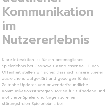
Kommunikation
im
Nutzererlebnis
Klare Interaktion ist für ein bestmögliches
Spielerlebnis bei Casinova Casino essentiell. Durch
Offenheit stellen wir sicher, dass sich unsere Spieler
ausreichend aufgeklärt und geborgen fühlen.
Zeitnahe Updates und anwenderfreundliche
Kommunikationsstrategien sorgen für zufriedene und
motivierte Spieler und tragen zu einem
störungsfreien Spielerlebnis bei.