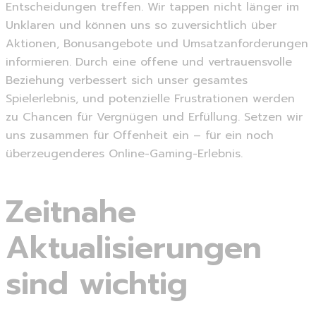
Entscheidungen treffen. Wir tappen nicht länger im
Unklaren und können uns so zuversichtlich über
Aktionen, Bonusangebote und Umsatzanforderungen
informieren. Durch eine offene und vertrauensvolle
Beziehung verbessert sich unser gesamtes
Spielerlebnis, und potenzielle Frustrationen werden
zu Chancen für Vergnügen und Erfüllung. Setzen wir
uns zusammen für Offenheit ein – für ein noch
überzeugenderes Online-Gaming-Erlebnis.
Zeitnahe
Aktualisierungen
sind wichtig