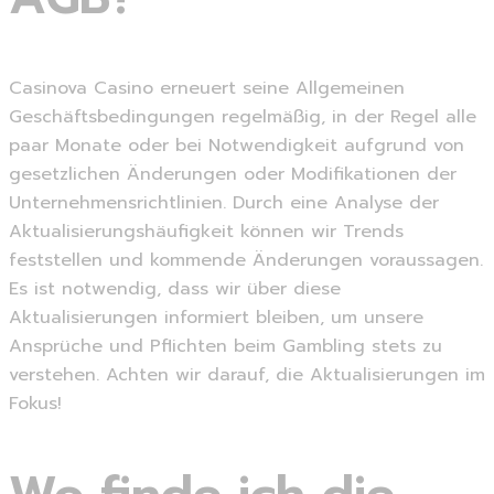
Casinova Casino erneuert seine Allgemeinen
Geschäftsbedingungen regelmäßig, in der Regel alle
paar Monate oder bei Notwendigkeit aufgrund von
gesetzlichen Änderungen oder Modifikationen der
Unternehmensrichtlinien. Durch eine Analyse der
Aktualisierungshäufigkeit können wir Trends
feststellen und kommende Änderungen voraussagen.
Es ist notwendig, dass wir über diese
Aktualisierungen informiert bleiben, um unsere
Ansprüche und Pflichten beim Gambling stets zu
verstehen. Achten wir darauf, die Aktualisierungen im
Fokus!