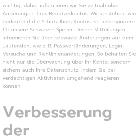
wichtig, daher informieren wir Sie zeitnah über
Änderungen Ihres Benutzerkontos. Wir verstehen, wie
bedeutend die Schutz Ihres Kontos ist, insbesondere
für unsere Schweizer Spieler. Unsere Mitteilungen
informieren Sie über relevante Änderungen auf dem
Laufenden, wie z. B. Passwortänderungen, Login-
Versuche und Richtlinienänderungen. So behalten Sie
nicht nur die Überwachung über Ihr Konto, sondern
sichern auch Ihre Datenschutz, indem Sie bei
verdächtigen Aktivitäten umgehend reagieren
können.
Verbesserung
der