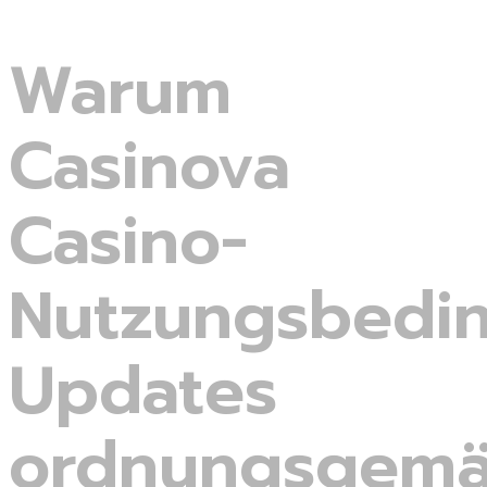
Warum
Casinova
Casino-
Nutzungsbedi
Updates
ordnungsgem