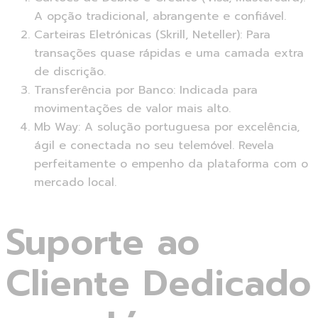
A opção tradicional, abrangente e confiável.
Carteiras Eletrónicas (Skrill, Neteller): Para
transações quase rápidas e uma camada extra
de discrição.
Transferência por Banco: Indicada para
movimentações de valor mais alto.
Mb Way: A solução portuguesa por excelência,
ágil e conectada no seu telemóvel. Revela
perfeitamente o empenho da plataforma com o
mercado local.
Suporte ao
Cliente Dedicado