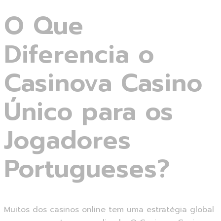
O Que
Diferencia o
Casinova Casino
Único para os
Jogadores
Portugueses?
Muitos dos casinos online tem uma estratégia global