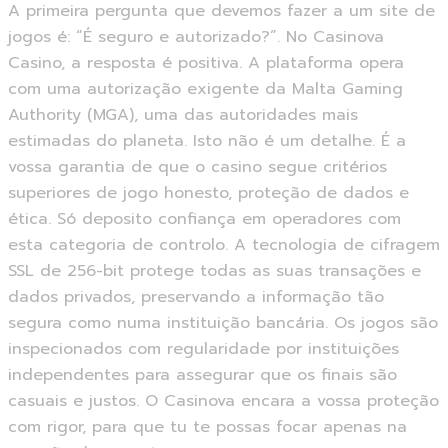
A primeira pergunta que devemos fazer a um site de
jogos é: “É seguro e autorizado?”. No Casinova
Casino, a resposta é positiva. A plataforma opera
com uma autorização exigente da Malta Gaming
Authority (MGA), uma das autoridades mais
estimadas do planeta. Isto não é um detalhe. É a
vossa garantia de que o casino segue critérios
superiores de jogo honesto, proteção de dados e
ética. Só deposito confiança em operadores com
esta categoria de controlo. A tecnologia de cifragem
SSL de 256-bit protege todas as suas transações e
dados privados, preservando a informação tão
segura como numa instituição bancária. Os jogos são
inspecionados com regularidade por instituições
independentes para assegurar que os finais são
casuais e justos. O Casinova encara a vossa proteção
com rigor, para que tu te possas focar apenas na