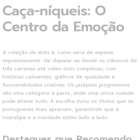
Caça-níqueis: O
Centro da Emoção
A coleção de slots é, como seria de esperar,
impressionante. Vai deparar-se desde os clássicos de
três carreiras até video slots complexas, com
histórias cativantes, gráficos de qualidade e
funcionalidades criativas. Os jackpots progressivos
são uma categoria à parte, onde uma única rodada
pode alterar tudo. A escolha inclui os títulos que os
portugueses mais apreciam, garantindo que a
nostalgia e a novidade estão lado a lado.
Destaques que Recomendo