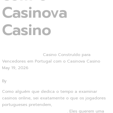
Casinova
Casino
Home
Uncategorized
Casino Construído para
Vencedores em Portugal com o Casinova Casino
May 19, 2026
0 Comments
By
admin
Como alguém que dedica o tempo a examinar
casinos online, sei exatamente o que os jogadores
portugueses pretendem,
https://casinovacasino.eu/pt-pt/
. Eles querem uma