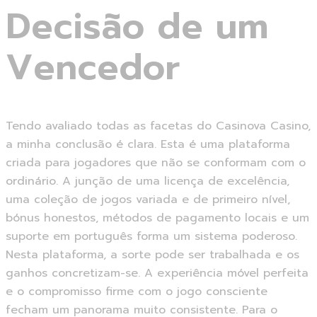
Decisão de um
Vencedor
Tendo avaliado todas as facetas do Casinova Casino,
a minha conclusão é clara. Esta é uma plataforma
criada para jogadores que não se conformam com o
ordinário. A junção de uma licença de excelência,
uma coleção de jogos variada e de primeiro nível,
bónus honestos, métodos de pagamento locais e um
suporte em português forma um sistema poderoso.
Nesta plataforma, a sorte pode ser trabalhada e os
ganhos concretizam-se. A experiência móvel perfeita
e o compromisso firme com o jogo consciente
fecham um panorama muito consistente. Para o