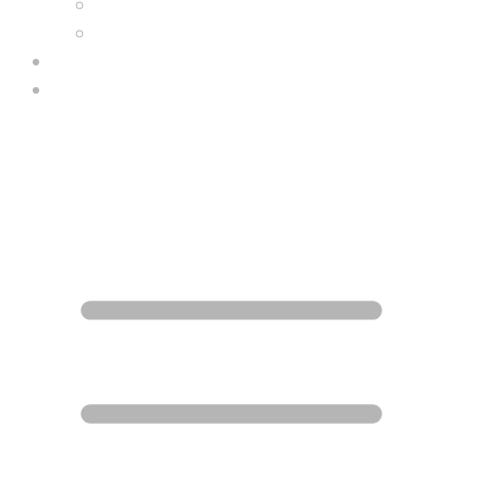
Photography
Brand Logo
Blog
Contact Us
Menu
Lets start