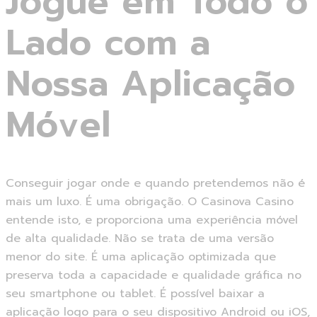
Jogue em Todo o
Lado com a
Nossa Aplicação
Móvel
Conseguir jogar onde e quando pretendemos não é
mais um luxo. É uma obrigação. O Casinova Casino
entende isto, e proporciona uma experiência móvel
de alta qualidade. Não se trata de uma versão
menor do site. É uma aplicação optimizada que
preserva toda a capacidade e qualidade gráfica no
seu smartphone ou tablet. É possível baixar a
aplicação logo para o seu dispositivo Android ou iOS,