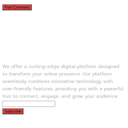
Previous Service
Next Service
We offer a cutting-edge digital platform designed
to transform your online presence. Our platform
seamlessly combines innovative technology with
user-friendly features, providing you with a powerful
tool to connect, engage, and grow your audience.
Subscribe