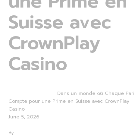
une Prime en
Suisse avec
CrownPlay
Casino
Home
Uncategorized
Dans un monde où Chaque Pari
Compte pour une Prime en Suisse avec CrownPlay
Casino
June 5, 2026
0 Comments
By
admin