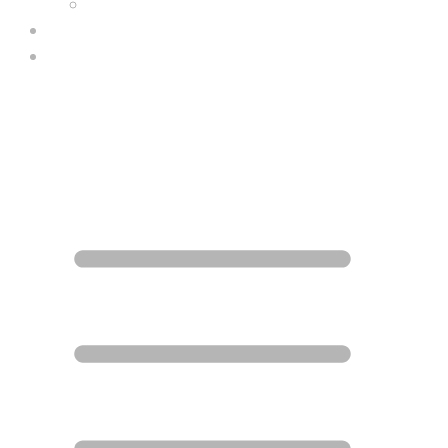
Brand Logo
Blog
Contact Us
Menu
Lets start