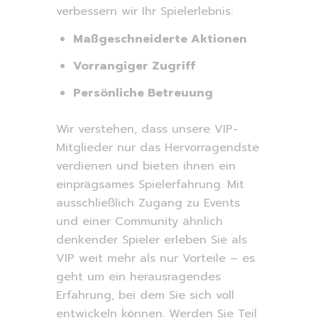
verbessern wir Ihr Spielerlebnis:
Maßgeschneiderte Aktionen
Vorrangiger Zugriff
Persönliche Betreuung
Wir verstehen, dass unsere VIP-
Mitglieder nur das Hervorragendste
verdienen und bieten ihnen ein
einprägsames Spielerfahrung. Mit
ausschließlich Zugang zu Events
und einer Community ähnlich
denkender Spieler erleben Sie als
VIP weit mehr als nur Vorteile – es
geht um ein herausragendes
Erfahrung, bei dem Sie sich voll
entwickeln können. Werden Sie Teil