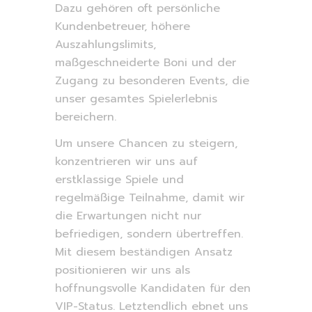
Dazu gehören oft persönliche
Kundenbetreuer, höhere
Auszahlungslimits,
maßgeschneiderte Boni und der
Zugang zu besonderen Events, die
unser gesamtes Spielerlebnis
bereichern.
Um unsere Chancen zu steigern,
konzentrieren wir uns auf
erstklassige Spiele und
regelmäßige Teilnahme, damit wir
die Erwartungen nicht nur
befriedigen, sondern übertreffen.
Mit diesem beständigen Ansatz
positionieren wir uns als
hoffnungsvolle Kandidaten für den
VIP-Status. Letztendlich ebnet uns