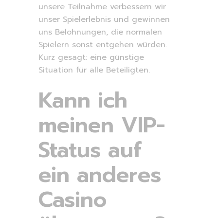
unsere Teilnahme verbessern wir
unser Spielerlebnis und gewinnen
uns Belohnungen, die normalen
Spielern sonst entgehen würden.
Kurz gesagt: eine günstige
Situation für alle Beteiligten.
Kann ich
meinen VIP-
Status auf
ein anderes
Casino