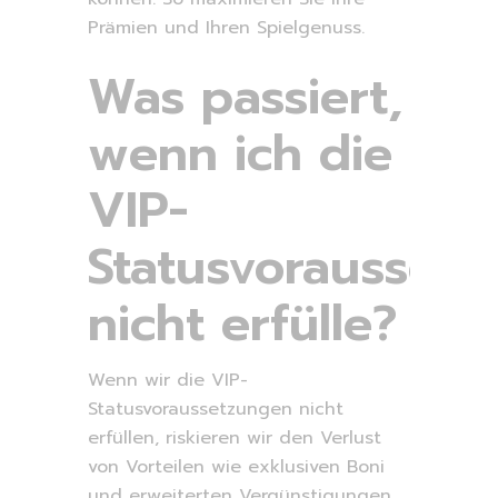
Prämien und Ihren Spielgenuss.
Was passiert,
wenn ich die
VIP-
Statusvorausset
nicht erfülle?
Wenn wir die VIP-
Statusvoraussetzungen nicht
erfüllen, riskieren wir den Verlust
von Vorteilen wie exklusiven Boni
und erweiterten Vergünstigungen.