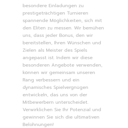
besondere Einladungen zu
prestigeträchtigen Turnieren
spannende Möglichkeiten, sich mit
den Eliten zu messen. Wir bemühen
uns, dass jeder Bonus, den wir
bereitstellen, Ihren Wünschen und
Zielen als Meister des Spiels
angepasst ist. Indem wir diese
besonderen Angebote verwenden,
können wir gemeinsam unseren
Rang verbessern und ein
dynamisches Spielvergnügen
entwickeln, das uns von der
Mitbewerbern unterscheidet.
Verwirklichen Sie Ihr Potenzial und
gewinnen Sie sich die ultimativen
Belohnungen!