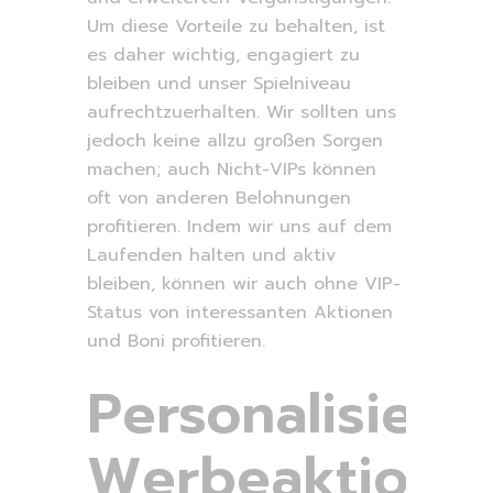
Um diese Vorteile zu behalten, ist
es daher wichtig, engagiert zu
bleiben und unser Spielniveau
aufrechtzuerhalten. Wir sollten uns
jedoch keine allzu großen Sorgen
machen; auch Nicht-VIPs können
oft von anderen Belohnungen
profitieren. Indem wir uns auf dem
Laufenden halten und aktiv
bleiben, können wir auch ohne VIP-
Status von interessanten Aktionen
und Boni profitieren.
Personalisiert
Werbeaktione