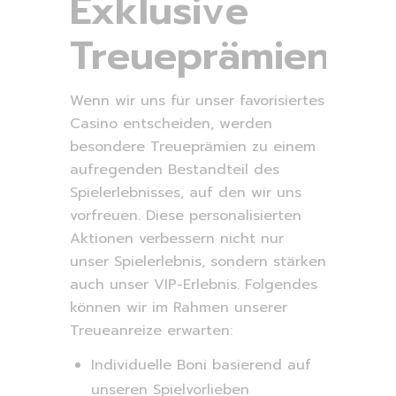
Exklusive
Treueprämien
Wenn wir uns für unser favorisiertes
Casino entscheiden, werden
besondere Treueprämien zu einem
aufregenden Bestandteil des
Spielerlebnisses, auf den wir uns
vorfreuen. Diese personalisierten
Aktionen verbessern nicht nur
unser Spielerlebnis, sondern stärken
auch unser VIP-Erlebnis. Folgendes
können wir im Rahmen unserer
Treueanreize erwarten:
Individuelle Boni basierend auf
unseren Spielvorlieben