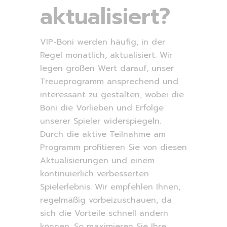
aktualisiert?
VIP-Boni werden häufig, in der
Regel monatlich, aktualisiert. Wir
legen großen Wert darauf, unser
Treueprogramm ansprechend und
interessant zu gestalten, wobei die
Boni die Vorlieben und Erfolge
unserer Spieler widerspiegeln.
Durch die aktive Teilnahme am
Programm profitieren Sie von diesen
Aktualisierungen und einem
kontinuierlich verbesserten
Spielerlebnis. Wir empfehlen Ihnen,
regelmäßig vorbeizuschauen, da
sich die Vorteile schnell ändern
können. So maximieren Sie Ihre