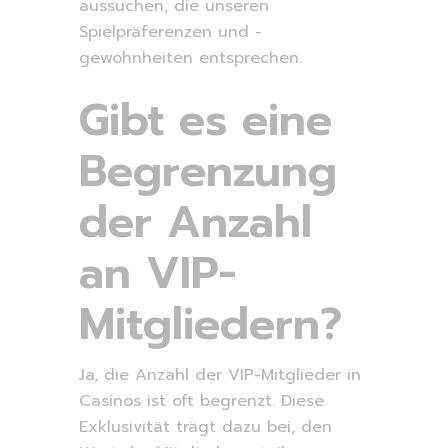
aussuchen, die unseren
Spielpräferenzen und -
gewohnheiten entsprechen.
Gibt es eine
Begrenzung
der Anzahl
an VIP-
Mitgliedern?
Ja, die Anzahl der VIP-Mitglieder in
Casinos ist oft begrenzt. Diese
Exklusivität trägt dazu bei, den