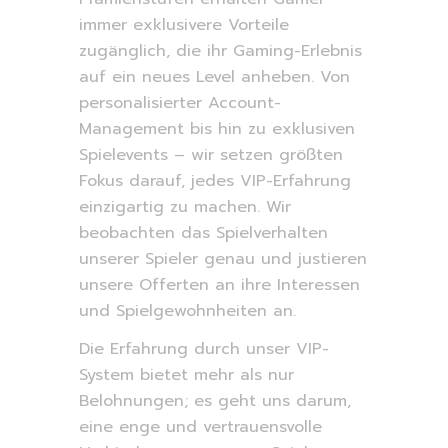
immer exklusivere Vorteile
zugänglich, die ihr Gaming-Erlebnis
auf ein neues Level anheben. Von
personalisierter Account-
Management bis hin zu exklusiven
Spielevents – wir setzen größten
Fokus darauf, jedes VIP-Erfahrung
einzigartig zu machen. Wir
beobachten das Spielverhalten
unserer Spieler genau und justieren
unsere Offerten an ihre Interessen
und Spielgewohnheiten an.
Die Erfahrung durch unser VIP-
System bietet mehr als nur
Belohnungen; es geht uns darum,
eine enge und vertrauensvolle