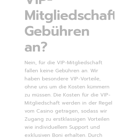
Mitgliedschaft
Gebühren
an?
Nein, für die VIP-Mitgliedschaft
fallen keine Gebühren an. Wir
haben besondere VIP-Vorteile,
ohne uns um die Kosten kümmern
zu müssen. Die Kosten für die VIP-
Mitgliedschaft werden in der Regel
vom Casino getragen, sodass wir
Zugang zu erstklassigen Vorteilen
wie individuellem Support und
exklusiven Boni erhalten. Durch