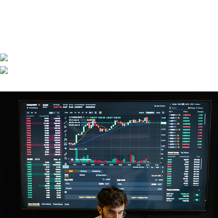
Services
Projects