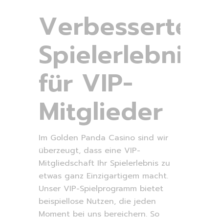
Verbessertes
Spielerlebnis
für VIP-
Mitglieder
Im Golden Panda Casino sind wir
überzeugt, dass eine VIP-
Mitgliedschaft Ihr Spielerlebnis zu
etwas ganz Einzigartigem macht.
Unser VIP-Spielprogramm bietet
beispiellose Nutzen, die jeden
Moment bei uns bereichern. So