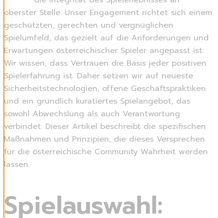
instant
die Integrität des Spielerlebnisses an
oberster Stelle. Unser Engagement richtet sich einem
geschützten, gerechten und vergnüglichen
Spielumfeld, das gezielt auf die Anforderungen und
Erwartungen österreichischer Spieler angepasst ist.
Wir wissen, dass Vertrauen die Basis jeder positiven
Spielerfahrung ist. Daher setzen wir auf neueste
Sicherheitstechnologien, offene Geschäftspraktiken
und ein gründlich kuratiertes Spielangebot, das
sowohl Abwechslung als auch Verantwortung
verbindet. Dieser Artikel beschreibt die spezifischen
Maßnahmen und Prinzipien, die dieses Versprechen
für die österreichische Community Wahrheit werden
lassen.
Spielauswahl: