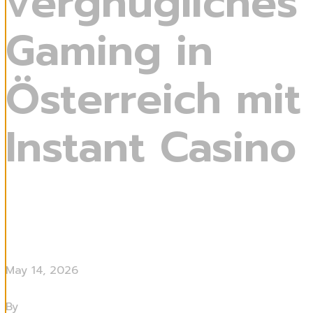
vergnügliches
Gaming in
Österreich mit
Instant Casino
Home
Uncategorized
Sorgfältiges, faires und
vergnügliches Gaming in Österreich mit Instant
Casino
May 14, 2026
0 Comments
By
admin