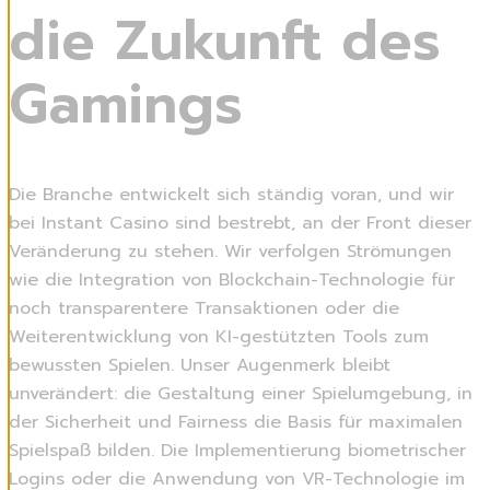
die Zukunft des
Gamings
Die Branche entwickelt sich ständig voran, und wir
bei Instant Casino sind bestrebt, an der Front dieser
Veränderung zu stehen. Wir verfolgen Strömungen
wie die Integration von Blockchain-Technologie für
noch transparentere Transaktionen oder die
Weiterentwicklung von KI-gestützten Tools zum
bewussten Spielen. Unser Augenmerk bleibt
unverändert: die Gestaltung einer Spielumgebung, in
der Sicherheit und Fairness die Basis für maximalen
Spielspaß bilden. Die Implementierung biometrischer
Logins oder die Anwendung von VR-Technologie im