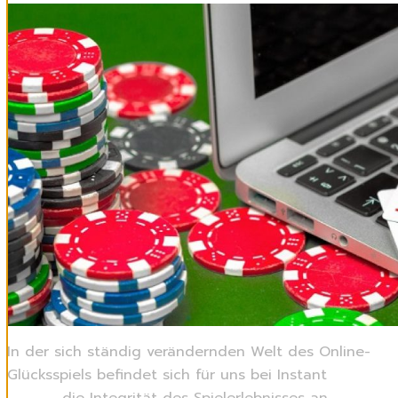
In der sich ständig verändernden Welt des Online-
Glücksspiels befindet sich für uns bei Instant
casino