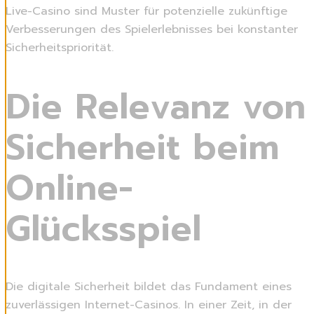
Live-Casino sind Muster für potenzielle zukünftige
Verbesserungen des Spielerlebnisses bei konstanter
Sicherheitspriorität.
Die Relevanz von
Sicherheit beim
Online-
Glücksspiel
Die digitale Sicherheit bildet das Fundament eines
zuverlässigen Internet-Casinos. In einer Zeit, in der