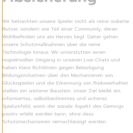
Wir betrachten unsere Spieler nicht als reine isolierte
Nutzer, sondern wie Teil einer Community, deren
Wohlbefinden uns am Herzen liegt. Daher gehen
unsere Schutzmaßnahmen über die reine
Technologie hinaus. Wir unterstützen einen
respektvollen Umgang in unseren Live-Chats und
haben klare Richtlinien gegen Belästigung.
Bildungsinitiativen über den Mechanismen von
Glücksspielen und die Erkennung von Risikoverhalten
stellen ein weiterer Baustein. Unser Ziel bleibt ein
informiertes, selbstbestimmtes und sicheres
Spielumfeld, worin der soziale Aspekt des Gamings
positiv erlebt werden kann, ohne dass
Schutzmechanismen vernachlässigt werden.