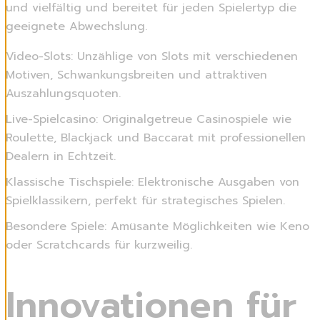
und vielfältig und bereitet für jeden Spielertyp die
geeignete Abwechslung.
Video-Slots: Unzählige von Slots mit verschiedenen
Motiven, Schwankungsbreiten und attraktiven
Auszahlungsquoten.
Live-Spielcasino: Originalgetreue Casinospiele wie
Roulette, Blackjack und Baccarat mit professionellen
Dealern in Echtzeit.
Klassische Tischspiele: Elektronische Ausgaben von
Spielklassikern, perfekt für strategisches Spielen.
Besondere Spiele: Amüsante Möglichkeiten wie Keno
oder Scratchcards für kurzweilig.
Innovationen für