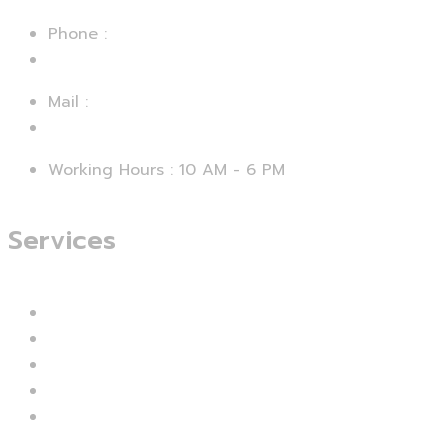
Phone :
+92 312 4729067
Mail :
support@smartseo.pk
Working Hours : 10 AM - 6 PM
Services
Branding & Identity
Web Design & Development
Mobile App Development
UI & UX Designing
Digital Marketing