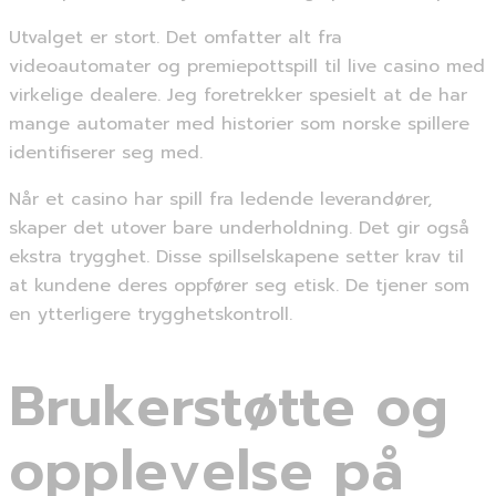
Utvalget er stort. Det omfatter alt fra
videoautomater og premiepottspill til live casino med
virkelige dealere. Jeg foretrekker spesielt at de har
mange automater med historier som norske spillere
identifiserer seg med.
Når et casino har spill fra ledende leverandører,
skaper det utover bare underholdning. Det gir også
ekstra trygghet. Disse spillselskapene setter krav til
at kundene deres oppfører seg etisk. De tjener som
en ytterligere trygghetskontroll.
Brukerstøtte og
opplevelse på