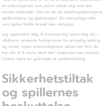
et internasjonalt som aktivt retter seg mot det
norske markedet. Det ser du på betalingsløsningene,
språkvalgene og spillutvalget. Din personlige rolle
som spiller forblir likevel den viktigste.
Jeg oppfordrer deg til å bestandig sette deg inn i
vilkårene, anvende funksjonene for ansvarlig spilling
og under ingen omstendigheter satse mer enn du
har råd til å miste. Med det i bakhodet kan Instant
Casino være en god kilde til underholdning.
Sikkerhetstiltak
og spillernes