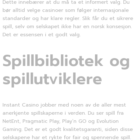
Dette innebærer at du må ta et informert valg. Du
bør alltid velge casinoer som følger internasjonale
standarder og har klare regler. Slik får du et sikrere
spill, selv om selskapet ikke har en norsk konsesjon.
Det er essensen i et godt valg.
Spillbibliotek og
spillutviklere
Instant Casino jobber med noen av de aller mest
anerkjente spillskaperne i verden. Du ser spill fra
NetEnt, Pragmatic Play, Play’n GO og Evolution
Gaming. Det er et godt kvalitetsgaranti, siden disse
selskapene har et rykte for fair og spennende spill.