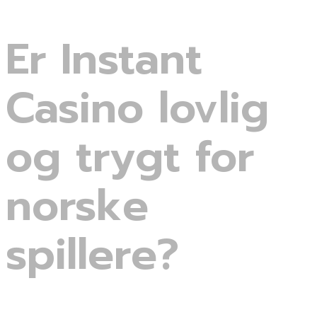
Er Instant
Casino lovlig
og trygt for
norske
spillere?