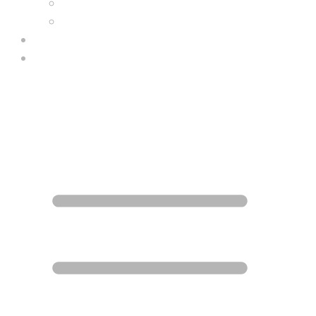
Photography
Brand Logo
Blog
Contact Us
Menu
Lets start