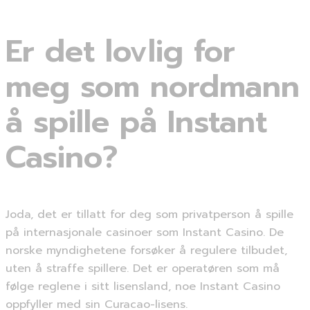
Er det lovlig for
meg som nordmann
å spille på Instant
Casino?
Joda, det er tillatt for deg som privatperson å spille
på internasjonale casinoer som Instant Casino. De
norske myndighetene forsøker å regulere tilbudet,
uten å straffe spillere. Det er operatøren som må
følge reglene i sitt lisensland, noe Instant Casino
oppfyller med sin Curacao-lisens.