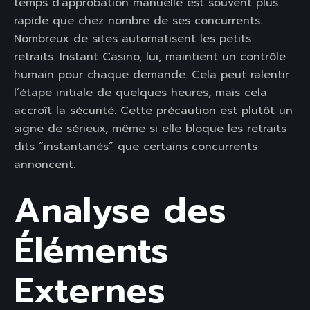
temps d’approbation manuelle est souvent plus
rapide que chez nombre de ses concurrents.
Nombreux de sites automatisent les petits
retraits. Instant Casino, lui, maintient un contrôle
humain pour chaque demande. Cela peut ralentir
l’étape initiale de quelques heures, mais cela
accroît la sécurité. Cette précaution est plutôt un
signe de sérieux, même si elle bloque les retraits
dits “instantanés” que certains concurrents
annoncent.
Analyse des
Éléments
Externes