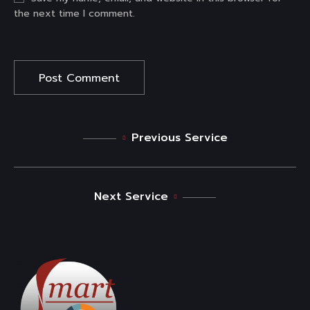
the next time I comment.
Previous Service
Next Service