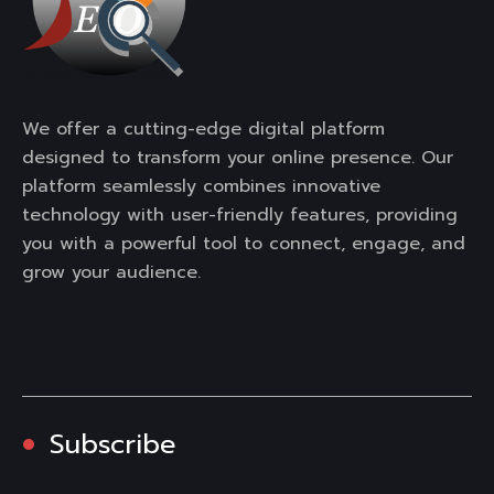
We offer a cutting-edge digital platform
designed to transform your online presence. Our
platform seamlessly combines innovative
technology with user-friendly features, providing
you with a powerful tool to connect, engage, and
grow your audience.
Subscribe