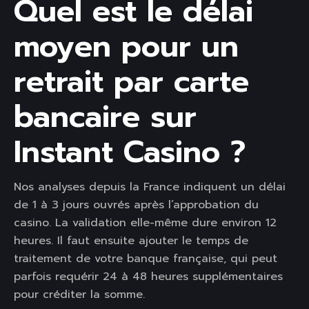
Quel est le délai
moyen pour un
retrait par carte
bancaire sur
Instant Casino ?
Nos analyses depuis la France indiquent un délai
de 1 à 3 jours ouvrés après l’approbation du
casino. La validation elle-même dure environ 12
heures. Il faut ensuite ajouter le temps de
traitement de votre banque française, qui peut
parfois requérir 24 à 48 heures supplémentaires
pour créditer la somme.