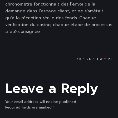
chronomètre fonctionnait dès l’envoi de la
demande dans l’espace client, et ne s’arrêtait
qu’à la réception réelle des fonds. Chaque
vérification du casino, chaque étape de processus
a été consignée.
Leave a Reply
Your email address will not be published.
Required fields are marked
*