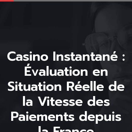
Casino Instantané :
Évaluation en
Situation Réelle de
la Vitesse des
Paiements depuis
la France