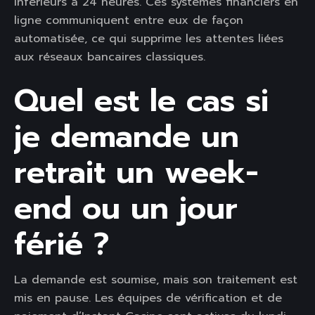
inférieurs à 24 heures. Ces systèmes financiers en
ligne communiquent entre eux de façon
automatisée, ce qui supprime les attentes liées
aux réseaux bancaires classiques.
Quel est le cas si
je demande un
retrait un week-
end ou un jour
férié ?
La demande est soumise, mais son traitement est
mis en pause. Les équipes de vérification et de