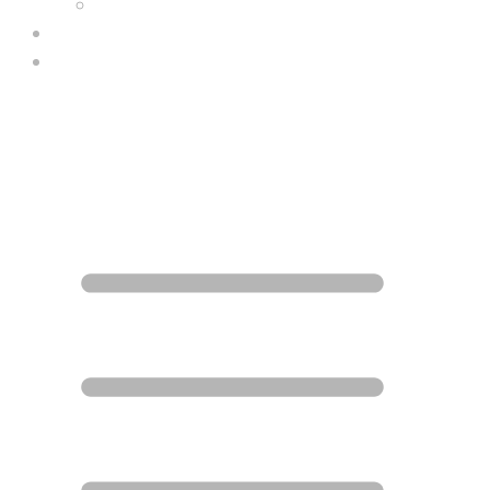
Brand Logo
Blog
Contact Us
Menu
Lets start