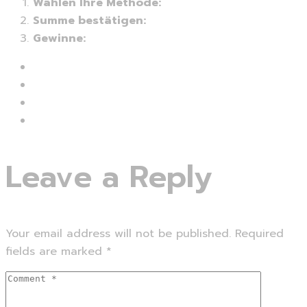
Wählen Ihre Methode:
Summe bestätigen:
Gewinne:
Leave a Reply
Your email address will not be published.
Required
fields are marked
*