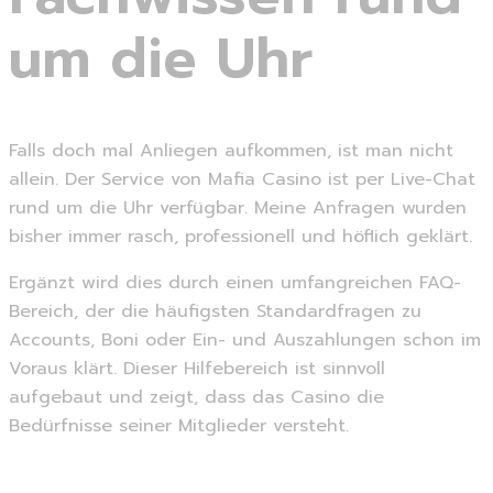
um die Uhr
Falls doch mal Anliegen aufkommen, ist man nicht
allein. Der Service von Mafia Casino ist per Live-Chat
rund um die Uhr verfügbar. Meine Anfragen wurden
bisher immer rasch, professionell und höflich geklärt.
Ergänzt wird dies durch einen umfangreichen FAQ-
Bereich, der die häufigsten Standardfragen zu
Accounts, Boni oder Ein- und Auszahlungen schon im
Voraus klärt. Dieser Hilfebereich ist sinnvoll
aufgebaut und zeigt, dass das Casino die
Bedürfnisse seiner Mitglieder versteht.