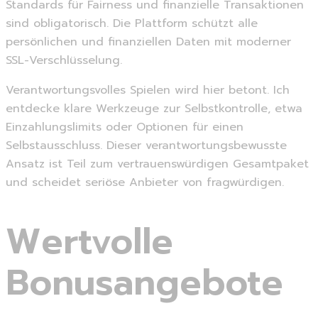
Standards für Fairness und finanzielle Transaktionen
sind obligatorisch. Die Plattform schützt alle
persönlichen und finanziellen Daten mit moderner
SSL-Verschlüsselung.
Verantwortungsvolles Spielen wird hier betont. Ich
entdecke klare Werkzeuge zur Selbstkontrolle, etwa
Einzahlungslimits oder Optionen für einen
Selbstausschluss. Dieser verantwortungsbewusste
Ansatz ist Teil zum vertrauenswürdigen Gesamtpaket
und scheidet seriöse Anbieter von fragwürdigen.
Wertvolle
Bonusangebote