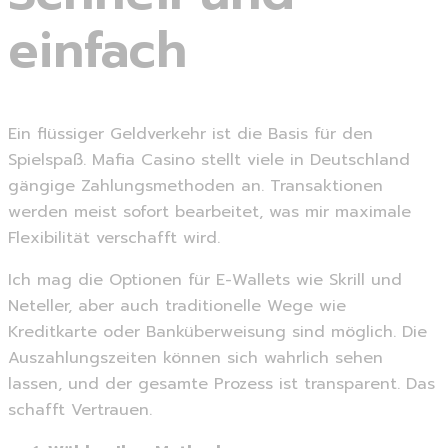
einfach
Ein flüssiger Geldverkehr ist die Basis für den
Spielspaß. Mafia Casino stellt viele in Deutschland
gängige Zahlungsmethoden an. Transaktionen
werden meist sofort bearbeitet, was mir maximale
Flexibilität verschafft wird.
Ich mag die Optionen für E-Wallets wie Skrill und
Neteller, aber auch traditionelle Wege wie
Kreditkarte oder Banküberweisung sind möglich. Die
Auszahlungszeiten können sich wahrlich sehen
lassen, und der gesamte Prozess ist transparent. Das
schafft Vertrauen.