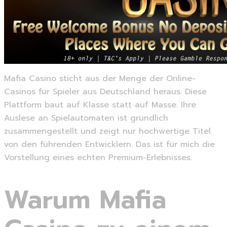
Mafia Casino sticht aus der Menge der Online-
Casinos für Spieler aus Deutschland heraus. Diese
Plattform baut auf Klasse statt auf Masse. Ihre
Auslese an Spielautomaten ist gründlich
zusammengestellt und zeigt nur hochwertige Titel
von den führenden Entwicklern. Das ist für mich die
Vorstellung eines echten Premium-Erlebnisses.
Warum Mafia