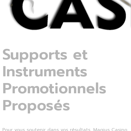
Supports et
Instruments
Promotionnels
Proposés
Pour vous soutenir dans vos résultats, Magius Casino