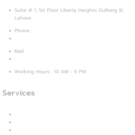
Suite # 1, 1st Floor Liberty Heights Gulberg III,
Lahore
Phone :
+92 312 4729067
Mail :
support@smartseo.pk
Working Hours : 10 AM - 6 PM
Services
Branding & Identity
Web Design & Development
Mobile App Development