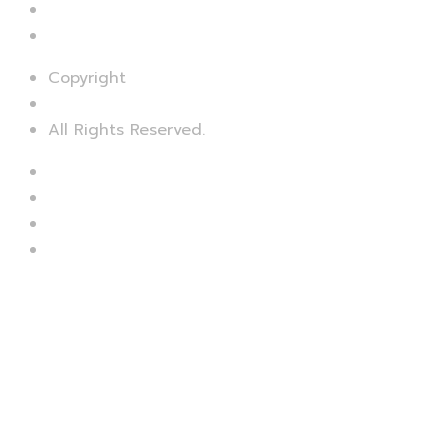
UI & UX Designing
Digital Marketing
Copyright
© SMART SEO
All Rights Reserved.