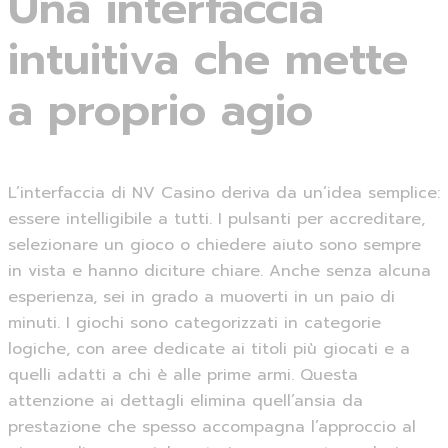
Una interfaccia
intuitiva che mette
a proprio agio
L’interfaccia di NV Casino deriva da un’idea semplice:
essere intelligibile a tutti. I pulsanti per accreditare,
selezionare un gioco o chiedere aiuto sono sempre
in vista e hanno diciture chiare. Anche senza alcuna
esperienza, sei in grado a muoverti in un paio di
minuti. I giochi sono categorizzati in categorie
logiche, con aree dedicate ai titoli più giocati e a
quelli adatti a chi è alle prime armi. Questa
attenzione ai dettagli elimina quell’ansia da
prestazione che spesso accompagna l’approccio al