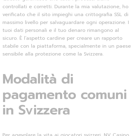
controllati e corretti. Durante la mia valutazione, ho
verificato che il sito impieghi una crittografia SSL di
massimo livello per salvaguardare ogni operazione. I
tuoi dati personali e il tuo denaro rimangono al
sicuro. È l’aspetto cardine per creare un rapporto
stabile con la piattaforma, specialmente in un paese
sensibile alla protezione come la Svizzera.
Modalità di
pagamento comuni
in Svizzera
Per agevolare la vita ai giocatori svizzeri, NV Casino