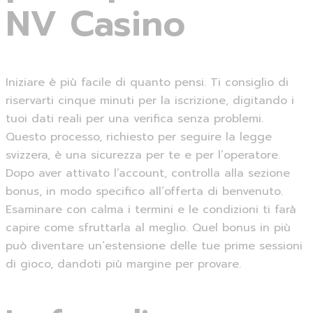
NV Casino
Iniziare è più facile di quanto pensi. Ti consiglio di
riservarti cinque minuti per la iscrizione, digitando i
tuoi dati reali per una verifica senza problemi.
Questo processo, richiesto per seguire la legge
svizzera, è una sicurezza per te e per l’operatore.
Dopo aver attivato l’account, controlla alla sezione
bonus, in modo specifico all’offerta di benvenuto.
Esaminare con calma i termini e le condizioni ti farà
capire come sfruttarla al meglio. Quel bonus in più
può diventare un’estensione delle tue prime sessioni
di gioco, dandoti più margine per provare.