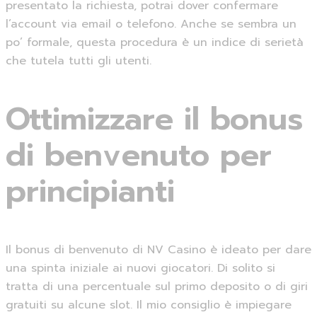
presentato la richiesta, potrai dover confermare
l’account via email o telefono. Anche se sembra un
po’ formale, questa procedura è un indice di serietà
che tutela tutti gli utenti.
Ottimizzare il bonus
di benvenuto per
principianti
Il bonus di benvenuto di NV Casino è ideato per dare
una spinta iniziale ai nuovi giocatori. Di solito si
tratta di una percentuale sul primo deposito o di giri
gratuiti su alcune slot. Il mio consiglio è impiegare