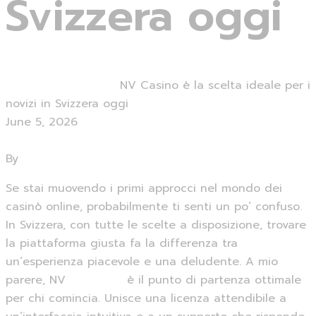
Svizzera oggi
Home
Uncategorized
NV Casino è la scelta ideale per i
novizi in Svizzera oggi
June 5, 2026
0 Comments
By
admin
Se stai muovendo i primi approcci nel mondo dei
casinò online, probabilmente ti senti un po’ confuso.
In Svizzera, con tutte le scelte a disposizione, trovare
la piattaforma giusta fa la differenza tra
un’esperienza piacevole e una deludente. A mio
parere, NV
casino nv
è il punto di partenza ottimale
per chi comincia. Unisce una licenza attendibile a