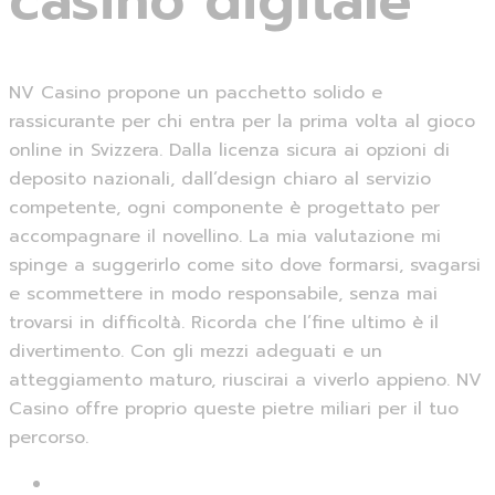
casinò digitale
NV Casino propone un pacchetto solido e
rassicurante per chi entra per la prima volta al gioco
online in Svizzera. Dalla licenza sicura ai opzioni di
deposito nazionali, dall’design chiaro al servizio
competente, ogni componente è progettato per
accompagnare il novellino. La mia valutazione mi
spinge a suggerirlo come sito dove formarsi, svagarsi
e scommettere in modo responsabile, senza mai
trovarsi in difficoltà. Ricorda che l’fine ultimo è il
divertimento. Con gli mezzi adeguati e un
atteggiamento maturo, riuscirai a viverlo appieno. NV
Casino offre proprio queste pietre miliari per il tuo
percorso.