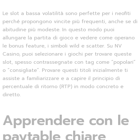
Le slot a bassa volatilità sono perfette per i neofiti
perché propongono vincite più frequenti, anche se di
abitudine più modeste. In questo modo puoi
allungare la partita di gioco e vedere come operano
le bonus feature, i simboli wild e scatter. Su NV
Casino, puoi selezionare i giochi per trovare queste
slot, spesso contrassegnate con tag come “popolari”
o “consigliate”. Provare questi titoli inizialmente ti
assiste a familiarizzare e a capire il principio di
percentuale di ritorno (RTP) in modo concreto e
diretto.
Apprendere con le
paytable chiare