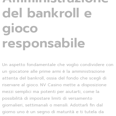
del bankroll e
gioco
responsabile
Un aspetto fondamentale che voglio condividere con
un giocatore alle prime armi è la amministrazione
attenta del bankroll, ossia del fondo che scegli di
riservare al gioco. NV Casino mette a disposizione
mezzi semplici ma potenti per aiutarti, come la
possibilità di impostare limiti di versamento
giornalieri, settimanali o mensili. Adottarli fin dal
giorno uno è un segno di maturità e ti tutela da