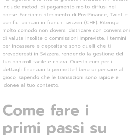
include metodi di pagamento molto diffusi nel
paese. Facciamo riferimento di PostFinance, Twint e
bonifici bancari in franchi svizzeri (CHF). Ritengo
molto comodo non doversi districare con conversioni
di valuta insolite o commissioni impreviste. I termini
per incassare e depositare sono quelli che ti
prevederesti in Svizzera, rendendo la gestione del
tuo bankroll facile e chiara. Questa cura per i
dettagli finanziari ti permette libero di pensare al
gioco, sapendo che le transazioni sono rapide e
idonee al tuo contesto.
Come fare i
primi passi su