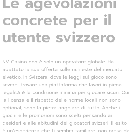
Le agevolazioni
concrete per il
utente svizzero
NV Casino non è solo un operatore globale. Ha
adattato la sua offerta sulle richieste del mercato
elvetico. In Svizzera, dove le leggi sul gioco sono
severe, trovare una piattaforma che lavori in piena
legalità è la condizione minima per giocare sicuri. Qui
la licenza e il rispetto delle norme locali non sono
optional, sono la pietra angolare di tutto. Anche i
giochi e le promozioni sono scelti pensando ai
desideri e alle abitudini dei giocatori svizzeri. Il esito
è un’esperienza che ti sembra familiare, non presa da