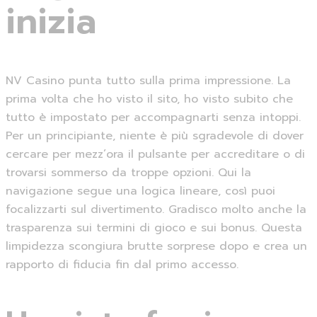
inizia
NV Casino punta tutto sulla prima impressione. La
prima volta che ho visto il sito, ho visto subito che
tutto è impostato per accompagnarti senza intoppi.
Per un principiante, niente è più sgradevole di dover
cercare per mezz’ora il pulsante per accreditare o di
trovarsi sommerso da troppe opzioni. Qui la
navigazione segue una logica lineare, così puoi
focalizzarti sul divertimento. Gradisco molto anche la
trasparenza sui termini di gioco e sui bonus. Questa
limpidezza scongiura brutte sorprese dopo e crea un
rapporto di fiducia fin dal primo accesso.