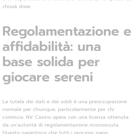
chissà dove.
Regolamentazione e
affidabilità: una
base solida per
giocare sereni
La tutela dei dati e dei soldi è una preoccupazione
normale per chiunque, particolarmente per chi
comincia. NV Casino opera con una licenza ottenuta
da un’autorità di regolamentazione riconosciuta.
Questo garantisce che tutti i processi siano