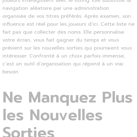
joueurs interagissent avec le listing. Elle substitue la
navigation aléatoire par une administration
organisée de vos titres préférés. Après examen, son
influence est réel pour les joueurs d’ici. Cette liste ne
fait pas que collecter des noms. Elle personnalise
votre écran, vous fait gagner du temps et vous
prévient sur les nouvelles sorties qui pourraient vous
intéresser. Confronté à un choix parfois immense,
c’est un outil d’organisation qui répond à un vrai
besoin.
Ne Manquez Plus
les Nouvelles
Sorties