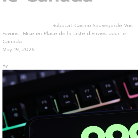
Home
Uncategorized
Robocat Casino Sauvegarde Vos
Favoris : Mise en Place de la Liste d’Envies pour le
Canada
May 19, 2026
0 Comments
By
admin