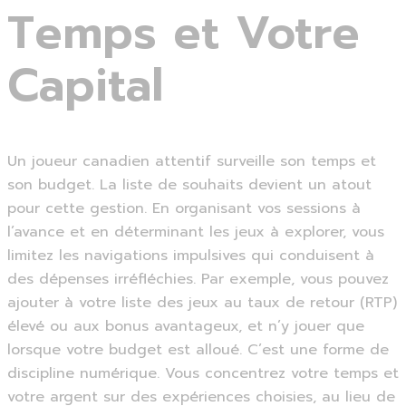
Temps et Votre
Capital
Un joueur canadien attentif surveille son temps et
son budget. La liste de souhaits devient un atout
pour cette gestion. En organisant vos sessions à
l’avance et en déterminant les jeux à explorer, vous
limitez les navigations impulsives qui conduisent à
des dépenses irréfléchies. Par exemple, vous pouvez
ajouter à votre liste des jeux au taux de retour (RTP)
élevé ou aux bonus avantageux, et n’y jouer que
lorsque votre budget est alloué. C’est une forme de
discipline numérique. Vous concentrez votre temps et
votre argent sur des expériences choisies, au lieu de