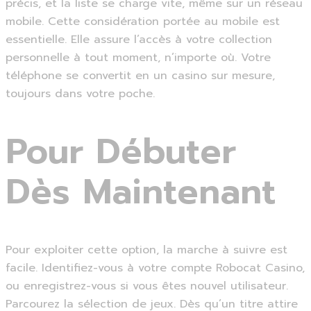
précis, et la liste se charge vite, même sur un réseau
mobile. Cette considération portée au mobile est
essentielle. Elle assure l’accès à votre collection
personnelle à tout moment, n’importe où. Votre
téléphone se convertit en un casino sur mesure,
toujours dans votre poche.
Pour Débuter
Dès Maintenant
Pour exploiter cette option, la marche à suivre est
facile. Identifiez-vous à votre compte Robocat Casino,
ou enregistrez-vous si vous êtes nouvel utilisateur.
Parcourez la sélection de jeux. Dès qu’un titre attire