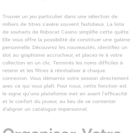
Trouver un jeu particulier dans une sélection de
milliers de titres s’avère souvent fastidieux. La liste
de souhaits de Robocat Casino simplifie cette quête.
Elle vous offre la possibilité de constituer une galerie
personnelle. Découvrez les nouveautés, identifiez un
slot au graphisme accrocheur, et placez-le à votre
collection en un clic. Terminés les noms difficiles à
retenir et les filtres à réinitialiser à chaque
connexion. Vous démarrez votre session directement
avec ce qui vous plaît. Pour nous, cette fonction est
le signe qu’une plateforme met en avant l’efficacité
et le confort du joueur, au lieu de se contenter
d’aligner un catalogue impersonnel.