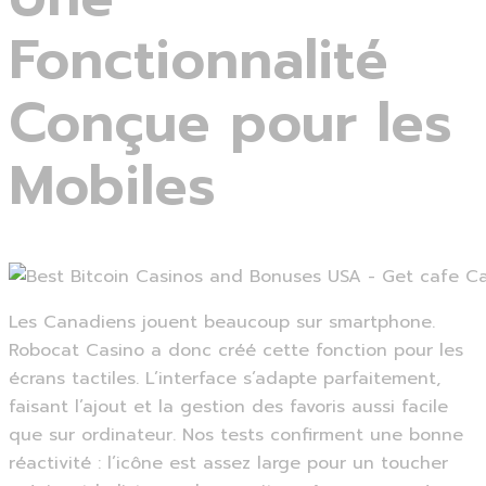
Fonctionnalité
Conçue pour les
Mobiles
Les Canadiens jouent beaucoup sur smartphone.
Robocat Casino a donc créé cette fonction pour les
écrans tactiles. L’interface s’adapte parfaitement,
faisant l’ajout et la gestion des favoris aussi facile
que sur ordinateur. Nos tests confirment une bonne
réactivité : l’icône est assez large pour un toucher