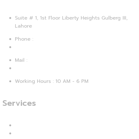
Suite # 1, 1st Floor Liberty Heights Gulberg III,
Lahore
Phone :
+92 312 4729067
Mail :
support@smartseo.pk
Working Hours : 10 AM - 6 PM
Services
Branding & Identity
Web Design & Development