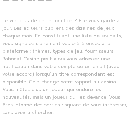
Le vrai plus de cette fonction ? Elle vous garde à
jour. Les éditeurs publient des dizaines de jeux
chaque mois. En constituant une liste de souhaits,
vous signalez clairement vos préférences à la
plateforme : thèmes, types de jeu, fournisseurs.
Robocat Casino peut alors vous adresser une
notification dans votre compte ou un email (avec
votre accord) lorsqu’un titre correspondant est
disponible. Cela change votre rapport au casino.
Vous n’êtes plus un joueur qui endure les
nouveautés, mais un joueur qui les devance. Vous
êtes informé des sorties risquant de vous intéresser,
sans avoir à chercher.