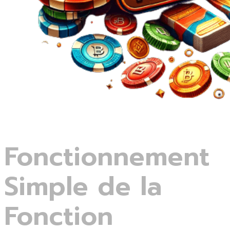
Fonctionnement
Simple de la
Fonction