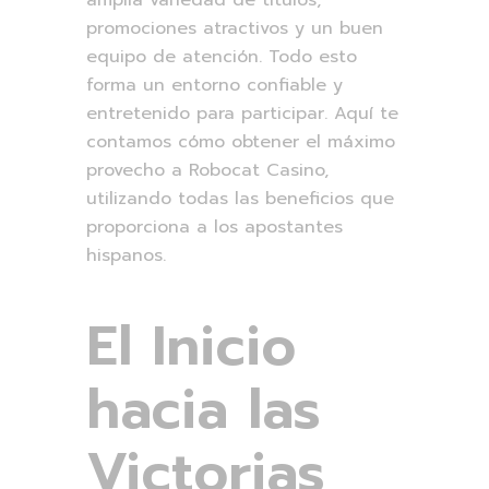
promociones atractivos y un buen
equipo de atención. Todo esto
forma un entorno confiable y
entretenido para participar. Aquí te
contamos cómo obtener el máximo
provecho a Robocat Casino,
utilizando todas las beneficios que
proporciona a los apostantes
hispanos.
El Inicio
hacia las
Victorias