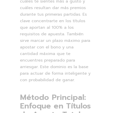
cuáles te sientes más a gusto y
cuáles resultan dar más premios
durante tus primeras partidas. Es
clave concentrarte en los títulos
que aportan al 100% a los
requisitos de apuesta. También
sirve marcar un plazo máximo para
apostar con el bono y una
cantidad máxima que te
encuentres preparado para
arriesgar. Este dominio es la base
para actuar de forma inteligente y
con probabilidad de ganar.
Método Principal:
Enfoque en Títulos