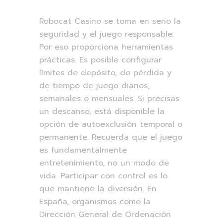
Robocat Casino se toma en serio la
seguridad y el juego responsable.
Por eso proporciona herramientas
prácticas. Es posible configurar
límites de depósito, de pérdida y
de tiempo de juego diarios,
semanales o mensuales. Si precisas
un descanso, está disponible la
opción de autoexclusión temporal o
permanente. Recuerda que el juego
es fundamentalmente
entretenimiento, no un modo de
vida. Participar con control es lo
que mantiene la diversión. En
España, organismos como la
Dirección General de Ordenación