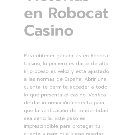
en Robocat
Casino
Para obtener ganancias en Robocat
Casino, lo primero es darte de alta.
El proceso es veloz y está ajustado
a las normas de España. Abrir una
cuenta te permite acceder a todo
lo que presenta el casino. Verifica
de dar información correcta para
que la verificación de tu identidad
sea sencilla. Este paso es
imprescindible para proteger tu
cuenta y para que luego puedas