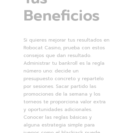
Beneficios
Si quieres mejorar tus resultados en
Robocat Casino, prueba con estos
consejos que dan resultado.
Administrar tu bankroll es la regla
número uno: decide un
presupuesto concreto y repartelo
por sesiones. Sacar partido las
promociones de la semana y los
torneos te proporciona valor extra
y oportunidades adicionales.
Conocer las reglas básicas y
alguna estrategia simple para
juegos como el blackjack puede