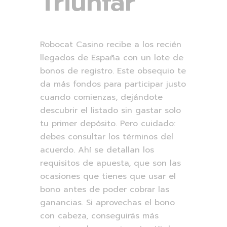
Triunfar
Robocat Casino recibe a los recién
llegados de España con un lote de
bonos de registro. Este obsequio te
da más fondos para participar justo
cuando comienzas, dejándote
descubrir el listado sin gastar solo
tu primer depósito. Pero cuidado:
debes consultar los términos del
acuerdo. Ahí se detallan los
requisitos de apuesta, que son las
ocasiones que tienes que usar el
bono antes de poder cobrar las
ganancias. Si aprovechas el bono
con cabeza, conseguirás más