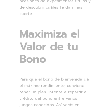
ocasiones de experimentar títulos y
de descubrir cuáles te dan más
suerte.
Maximiza el
Valor de tu
Bono
Para que el bono de bienvenida dé
el máximo rendimiento, conviene
tener un plan. Intenta a repartir el
crédito del bono entre varios
juegos conocidos. Así verás en