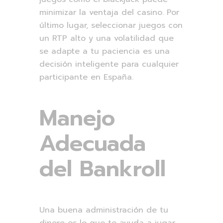
minimizar la ventaja del casino. Por
último lugar, seleccionar juegos con
un RTP alto y una volatilidad que
se adapte a tu paciencia es una
decisión inteligente para cualquier
participante en España.
Manejo
Adecuada
del Bankroll
Una buena administración de tu