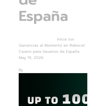
España
Home
Uncategorized
Inicia tus
Ganancias al Momento en Robocat
Casino para Usuarios de España
May 19, 2026
0 Comments
By
admin