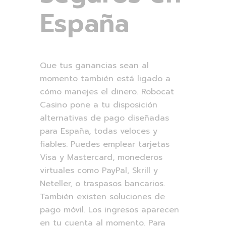
España
Que tus ganancias sean al
momento también está ligado a
cómo manejes el dinero. Robocat
Casino pone a tu disposición
alternativas de pago diseñadas
para España, todas veloces y
fiables. Puedes emplear tarjetas
Visa y Mastercard, monederos
virtuales como PayPal, Skrill y
Neteller, o traspasos bancarios.
También existen soluciones de
pago móvil. Los ingresos aparecen
en tu cuenta al momento. Para