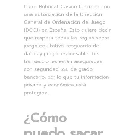
Claro. Robocat Casino funciona con
una autorización de la Dirección
General de Ordenación del Juego
(DGOJ) en España. Esto quiere decir
que respeta todas las reglas sobre
juego equitativo, resguardo de
datos y juego responsable. Tus
transacciones están aseguradas
con seguridad SSL de grado
bancario, por lo que tu información
privada y económica está
protegida.
¿Cómo
puedo sacar