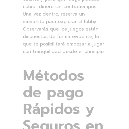
cobrar dinero sin contratiempos.
Una vez dentro, reserva un
momento para explorar el lobby.
Observarás que los juegos están
dispuestos de forma evidente, lo
que te posibilitará empezar a jugar
con tranquilidad desde el principio.
Métodos
de pago
Rápidos y
Seguros en