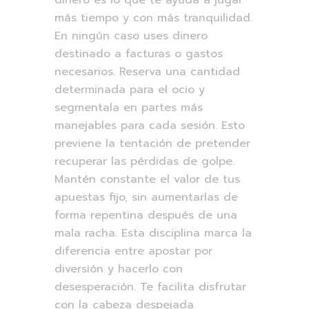
dinero es lo que te ayuda a jugar
más tiempo y con más tranquilidad.
En ningún caso uses dinero
destinado a facturas o gastos
necesarios. Reserva una cantidad
determinada para el ocio y
segmentala en partes más
manejables para cada sesión. Esto
previene la tentación de pretender
recuperar las pérdidas de golpe.
Mantén constante el valor de tus
apuestas fijo, sin aumentarlas de
forma repentina después de una
mala racha. Esta disciplina marca la
diferencia entre apostar por
diversión y hacerlo con
desesperación. Te facilita disfrutar
con la cabeza despejada.