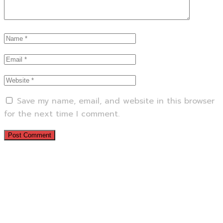
Save my name, email, and website in this browser
for the next time I comment.
Previous Service
Next Service