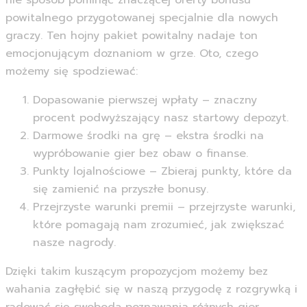
powitalnego przygotowanej specjalnie dla nowych
graczy. Ten hojny pakiet powitalny nadaje ton
emocjonującym doznaniom w grze. Oto, czego
możemy się spodziewać:
Dopasowanie pierwszej wpłaty – znaczny
procent podwyższający nasz startowy depozyt.
Darmowe środki na grę – ekstra środki na
wypróbowanie gier bez obaw o finanse.
Punkty lojalnościowe – Zbieraj punkty, które da
się zamienić na przyszłe bonusy.
Przejrzyste warunki premii – przejrzyste warunki,
które pomagają nam zrozumieć, jak zwiększać
nasze nagrody.
Dzięki takim kuszącym propozycjom możemy bez
wahania zagłębić się w naszą przygodę z rozgrywką i
radować się swobodą poznawania różnych gier.