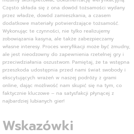
Często składa się z ona dowód tożsamości wydany
przez władze, dowód zamieszkania, a czasem
dodatkowe materiały potwierdzające tożsamość.
Wykonując te czynności, nie tylko realizujemy
zobowiązania kasyna, ale także zabezpieczamy
własne interesy. Proces weryfikacji może być żmudny,
ale jest nieodzowny do zapewnienia rzetelnej gry i
przeciwdziałania oszustwom. Pamiętaj, że ta wstępna
przeszkoda udostępnia przed nami świat swobody i
ekscytujących wrażeń w naszej podróży z grami
online, dając możliwość nam skupić się na tym, co
faktycznie kluczowe – na satysfakcji płynącej z
najbardziej lubianych gier!
Wskazówki