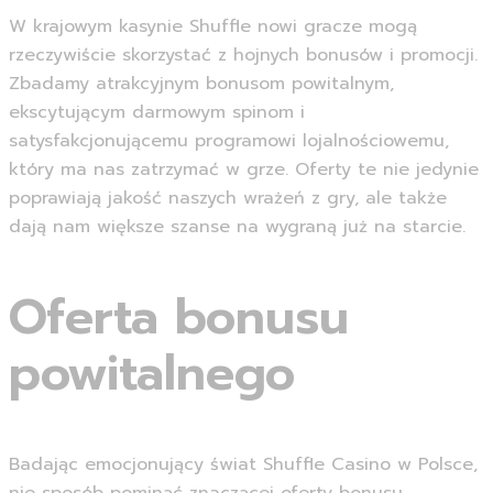
W krajowym kasynie Shuffle nowi gracze mogą
rzeczywiście skorzystać z hojnych bonusów i promocji.
Zbadamy atrakcyjnym bonusom powitalnym,
ekscytującym darmowym spinom i
satysfakcjonującemu programowi lojalnościowemu,
który ma nas zatrzymać w grze. Oferty te nie jedynie
poprawiają jakość naszych wrażeń z gry, ale także
dają nam większe szanse na wygraną już na starcie.
Oferta bonusu
powitalnego
Badając emocjonujący świat Shuffle Casino w Polsce,
nie sposób pominąć znaczącej oferty bonusu