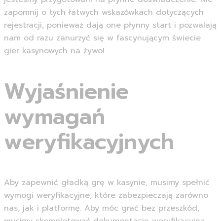
zapomnij o tych łatwych wskazówkach dotyczących
rejestracji, ponieważ dają one płynny start i pozwalają
nam od razu zanurzyć się w fascynującym świecie
gier kasynowych na żywo!
Wyjaśnienie
wymagań
weryfikacyjnych
Aby zapewnić gładką grę w kasynie, musimy spełnić
wymogi weryfikacyjne, które zabezpieczają zarówno
nas, jak i platformę. Aby móc grać bez przeszkód,
musimy skompletować dokumentację weryfikacyjną.