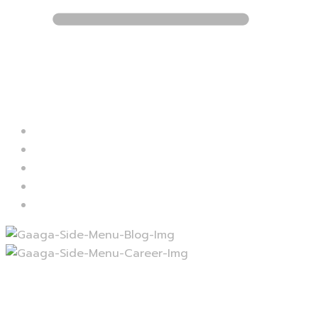
Blog
Career
Contact
Services
Projects