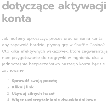
dotyczące aktywacji
konta
Jak możemy uproszczyć proces uruchamiania konta,
aby zapewnić bardziej płynną grę w Shuffle Casino?
Oto kilka efektywnych wskazówek, które zagwarantują
nam przygotowanie do rozgrywki w mgnieniu oka, a
jednocześnie bezpieczeństwo naszego konta będzie
zachowane:
Sprawdź swoją pocztę
Kliknij link
Używaj silnych haseł
Włącz uwierzytelnianie dwuskładnikowe