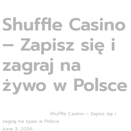
Shuffle Casino
– Zapisz się i
zagraj na
żywo w Polsce
Home
Uncategorized
Shuffle Casino – Zapisz się i
zagraj na żywo w Polsce
June 3, 2026