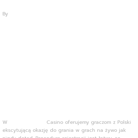
0 Comments
By
admin
W
kasyno shuffle
Casino oferujemy graczom z Polski
ekscytującą okazję do grania w grach na żywo jak