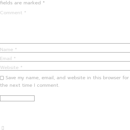
fields are marked
*
Save my name, email, and website in this browser for
the next time I comment.
Previous Service