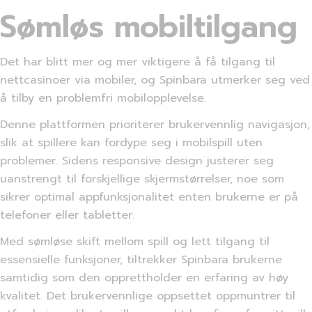
Sømløs mobiltilgang
Det har blitt mer og mer viktigere å få tilgang til
nettcasinoer via mobiler, og Spinbara utmerker seg ved
å tilby en problemfri mobilopplevelse.
Denne plattformen prioriterer brukervennlig navigasjon,
slik at spillere kan fordype seg i mobilspill uten
problemer. Sidens responsive design justerer seg
uanstrengt til forskjellige skjermstørrelser, noe som
sikrer optimal appfunksjonalitet enten brukerne er på
telefoner eller tabletter.
Med sømløse skift mellom spill og lett tilgang til
essensielle funksjoner, tiltrekker Spinbara brukerne
samtidig som den opprettholder en erfaring av høy
kvalitet. Det brukervennlige oppsettet oppmuntrer til