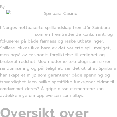
0 Comments
By
admin
I Norges nettbaserte spilllandskap fremstår Spinbara
Casino Spinbara
som en fremtredende konkurrent, og
fokuserer på både fairness og raske utbetalinger.
Spillere lokkes ikke bare av det varierte spillutvalget,
men også av casinoets forpliktelse til ærlighet og
brukertilfredshet. Med moderne teknologi som sikrer
randomisering og pålitelighet, ser det ut til at Spinbara
har skapt et miljø som garanterer både spenning og
troverdighet. Men hvilke spesifikke funksjoner bidrar til
omdømmet deres? Å gripe disse elementene kan
avdekke mye om opplevelsen som tilbys.
Oversikt over