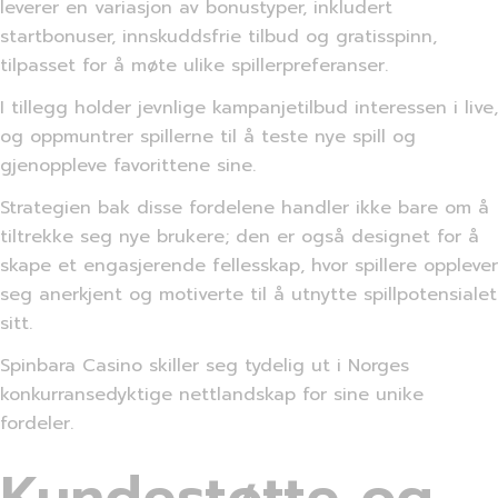
leverer en variasjon av bonustyper, inkludert
startbonuser, innskuddsfrie tilbud og gratisspinn,
tilpasset for å møte ulike spillerpreferanser.
I tillegg holder jevnlige kampanjetilbud interessen i live,
og oppmuntrer spillerne til å teste nye spill og
gjenoppleve favorittene sine.
Strategien bak disse fordelene handler ikke bare om å
tiltrekke seg nye brukere; den er også designet for å
skape et engasjerende fellesskap, hvor spillere opplever
seg anerkjent og motiverte til å utnytte spillpotensialet
sitt.
Spinbara Casino skiller seg tydelig ut i Norges
konkurransedyktige nettlandskap for sine unike
fordeler.
Kundestøtte og