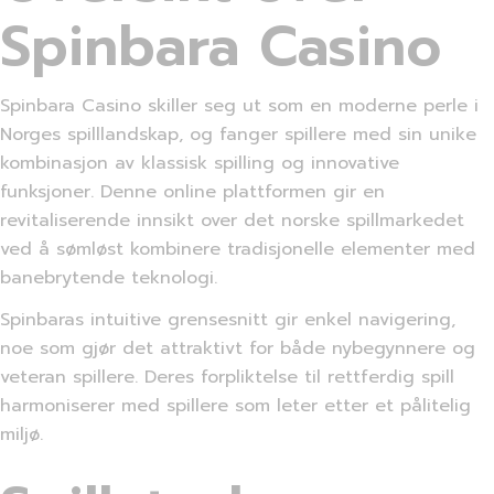
Spinbara Casino
Spinbara Casino skiller seg ut som en moderne perle i
Norges spilllandskap, og fanger spillere med sin unike
kombinasjon av klassisk spilling og innovative
funksjoner. Denne online plattformen gir en
revitaliserende innsikt over det norske spillmarkedet
ved å sømløst kombinere tradisjonelle elementer med
banebrytende teknologi.
Spinbaras intuitive grensesnitt gir enkel navigering,
noe som gjør det attraktivt for både nybegynnere og
veteran spillere. Deres forpliktelse til rettferdig spill
harmoniserer med spillere som leter etter et pålitelig
miljø.