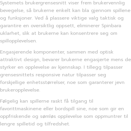
Systemets brukergrensesnitt viser frem brukervennlig
bevegelse, så brukerne enkelt kan bla gjennom spillene
og funksjoner. Ved å plassere viktige valg taktisk og
garantire en oversiktlig oppsett, eliminerer Spinbara
uklarhet, slik at brukerne kan konsentrere seg om
spillopplevelsen.
Engasjerende komponenter, sammen med optisk
attraktivt design, bevarer brukerne engasjerte mens de
styrker en opplevelse av kjennskap. I tillegg tilpasser
grensesnittets responsive natur tilpasser seg
forskjellige enhetsstørrelser, noe som garanterer jevn
brukeropplevelse.
Følgelig kan spillerne raskt få tilgang til
favorittmaskinene eller bordspill sine, noe som gir en
oppfriskende og sømløs opplevelse som oppmuntrer til
lengre spilletid og tilfredshet.