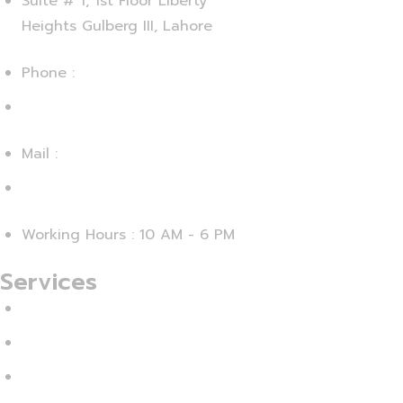
Suite # 1, 1st Floor Liberty
Heights Gulberg III, Lahore
Phone :
+92 312 4729067
Mail :
support@smartseo.pk
Working Hours : 10 AM - 6 PM
Services
Branding & Identity
Web Design & Development
Mobile App Development