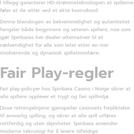
I tillegg garanterer HD-strømmeteknologien at spillerne
føler at de sitter ved et ekte kasinobord.
Denne blandingen av bekvemmelighet og autentisitet
fengsler både begynnere og veteran spillere, noe som
gjør Spinbaras live dealer-alternativer til et
nødvendighet for alle som leter etter en mer
involverende og dynamisk spillatmosfære.
Fair Play-regler
Fair play-policyer hos Spinbara Casino i Norge sikrer at
alle spillere opplever et trygt og fair spillmiljø.
Disse retningslinjene gjenspeiler casinoets forpliktelse
til ansvarlig spilling, og sikrer at alle spill utføres
rettferdig og uten skjevheter. Spinbara anvender
moderne teknologi for å levere tilfeldige