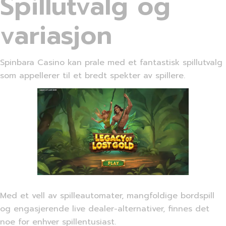
Spillutvalg og
variasjon
Spinbara Casino kan prale med et fantastisk spillutvalg
som appellerer til et bredt spekter av spillere.
Med et vell av spilleautomater, mangfoldige bordspill
og engasjerende live dealer-alternativer, finnes det
noe for enhver spillentusiast.