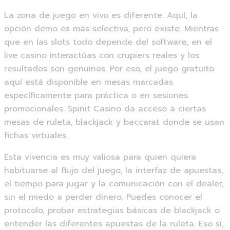
La zona de juego en vivo es diferente. Aquí, la
opción demo es más selectiva, pero existe. Mientras
que en las slots todo depende del software, en el
live casino interactúas con crupiers reales y los
resultados son genuinos. Por eso, el juego gratuito
aquí está disponible en mesas marcadas
específicamente para práctica o en sesiones
promocionales. Spinit Casino da acceso a ciertas
mesas de ruleta, blackjack y baccarat donde se usan
fichas virtuales.
Esta vivencia es muy valiosa para quien quiera
habituarse al flujo del juego, la interfaz de apuestas,
el tiempo para jugar y la comunicación con el dealer,
sin el miedo a perder dinero. Puedes conocer el
protocolo, probar estrategias básicas de blackjack o
entender las diferentes apuestas de la ruleta. Eso sí,