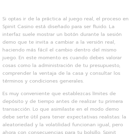
Si optas ir de la práctica al juego real, el proceso en
Spinit Casino está diseñado para ser fluido. La
interfaz suele mostrar un botón durante la sesión
demo que te invita a cambiar a la versión real,
haciendo más fácil el cambio dentro del mismo
juego. En este momento es cuando debes valorar
cosas como la administración de tu presupuesto,
comprender la ventaja de la casa y consultar los
términos y condiciones generales.
Es muy conveniente que establezcas límites de
depósito y de tiempo antes de realizar tu primera
transacción. Lo que asimilaste en el modo demo
debe serte útil para tener expectativas realistas: la
aleatoriedad y la volatilidad funcionan igual, pero
ahora con consecuencias para tu bolsillo. Spinit