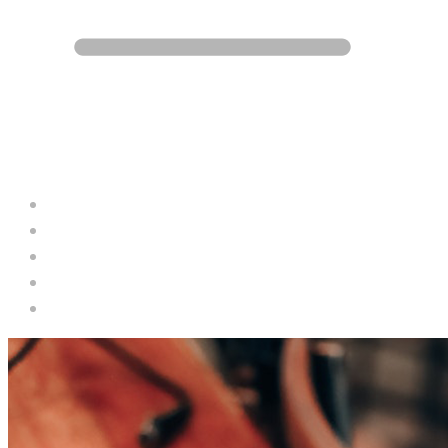
Blog
Career
Contact
Services
Projects