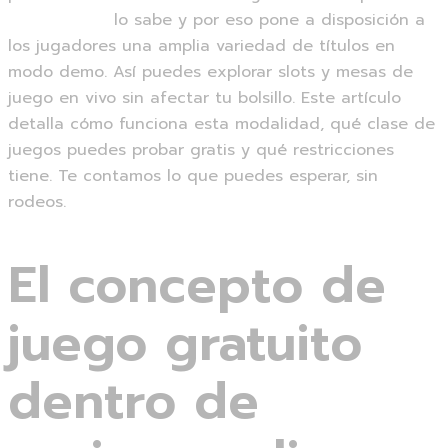
casino spinit
lo sabe y por eso pone a disposición a
los jugadores una amplia variedad de títulos en
modo demo. Así puedes explorar slots y mesas de
juego en vivo sin afectar tu bolsillo. Este artículo
detalla cómo funciona esta modalidad, qué clase de
juegos puedes probar gratis y qué restricciones
tiene. Te contamos lo que puedes esperar, sin
rodeos.
El concepto de
juego gratuito
dentro de