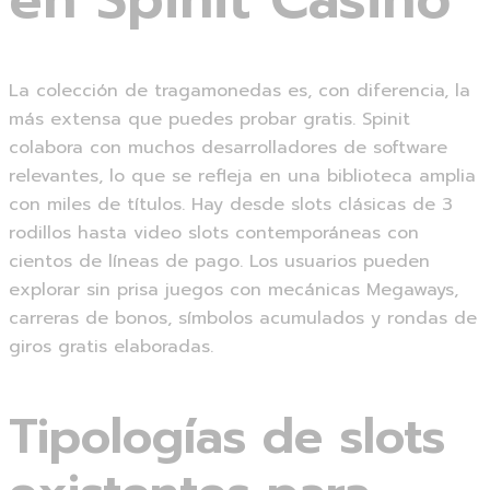
La colección de tragamonedas es, con diferencia, la
más extensa que puedes probar gratis. Spinit
colabora con muchos desarrolladores de software
relevantes, lo que se refleja en una biblioteca amplia
con miles de títulos. Hay desde slots clásicas de 3
rodillos hasta video slots contemporáneas con
cientos de líneas de pago. Los usuarios pueden
explorar sin prisa juegos con mecánicas Megaways,
carreras de bonos, símbolos acumulados y rondas de
giros gratis elaboradas.
Tipologías de slots