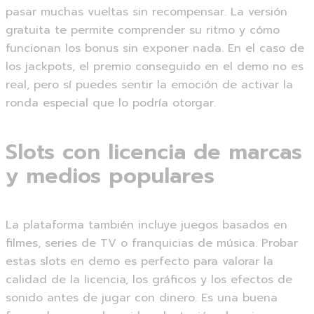
pasar muchas vueltas sin recompensar. La versión
gratuita te permite comprender su ritmo y cómo
funcionan los bonus sin exponer nada. En el caso de
los jackpots, el premio conseguido en el demo no es
real, pero sí puedes sentir la emoción de activar la
ronda especial que lo podría otorgar.
Slots con licencia de marcas
y medios populares
La plataforma también incluye juegos basados en
filmes, series de TV o franquicias de música. Probar
estas slots en demo es perfecto para valorar la
calidad de la licencia, los gráficos y los efectos de
sonido antes de jugar con dinero. Es una buena