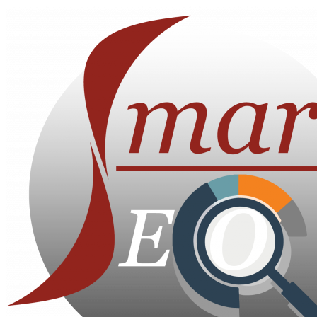
Skip
to
content