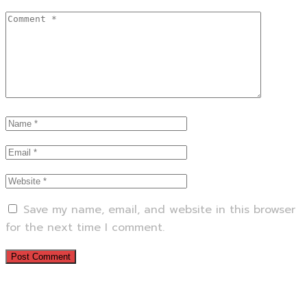
Save my name, email, and website in this browser
for the next time I comment.
Previous Service