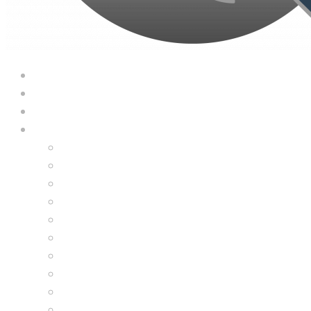
Home
About Us
Our Services
Website Development
Application Development
SEO Optimization
Social Media Marketing
Graphic Designing
Content Marketing
Amazon Marketing