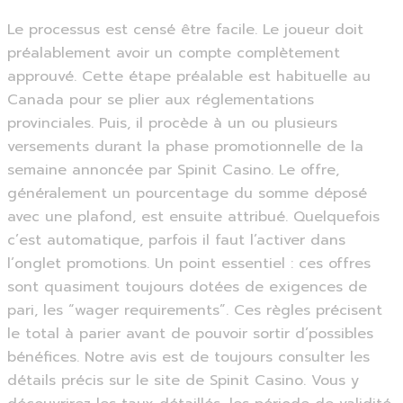
Le processus est censé être facile. Le joueur doit
préalablement avoir un compte complètement
approuvé. Cette étape préalable est habituelle au
Canada pour se plier aux réglementations
provinciales. Puis, il procède à un ou plusieurs
versements durant la phase promotionnelle de la
semaine annoncée par Spinit Casino. Le offre,
généralement un pourcentage du somme déposé
avec une plafond, est ensuite attribué. Quelquefois
c’est automatique, parfois il faut l’activer dans
l’onglet promotions. Un point essentiel : ces offres
sont quasiment toujours dotées de exigences de
pari, les “wager requirements”. Ces règles précisent
le total à parier avant de pouvoir sortir d’possibles
bénéfices. Notre avis est de toujours consulter les
détails précis sur le site de Spinit Casino. Vous y