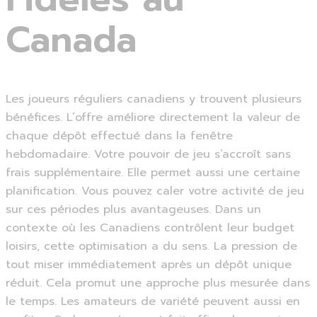
Canada
Les joueurs réguliers canadiens y trouvent plusieurs
bénéfices. L’offre améliore directement la valeur de
chaque dépôt effectué dans la fenêtre
hebdomadaire. Votre pouvoir de jeu s’accroît sans
frais supplémentaire. Elle permet aussi une certaine
planification. Vous pouvez caler votre activité de jeu
sur ces périodes plus avantageuses. Dans un
contexte où les Canadiens contrôlent leur budget
loisirs, cette optimisation a du sens. La pression de
tout miser immédiatement après un dépôt unique
réduit. Cela promut une approche plus mesurée dans
le temps. Les amateurs de variété peuvent aussi en