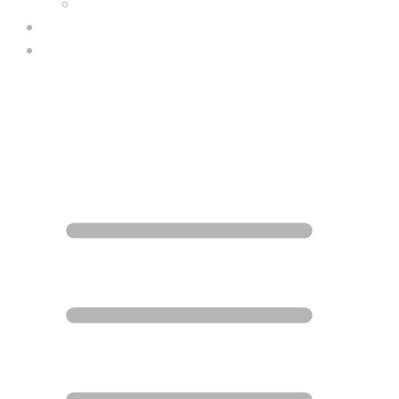
Brand Logo
Blog
Contact Us
Menu
Lets start