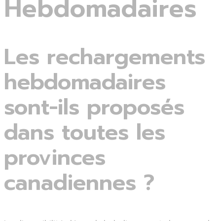
Hebdomadaires
Les rechargements
hebdomadaires
sont-ils proposés
dans toutes les
provinces
canadiennes ?