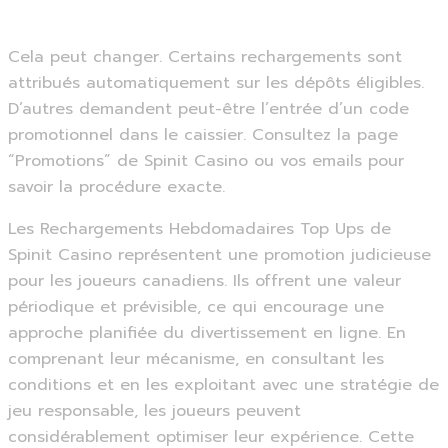
Cela peut changer. Certains rechargements sont
attribués automatiquement sur les dépôts éligibles.
D’autres demandent peut-être l’entrée d’un code
promotionnel dans le caissier. Consultez la page
“Promotions” de Spinit Casino ou vos emails pour
savoir la procédure exacte.
Les Rechargements Hebdomadaires Top Ups de
Spinit Casino représentent une promotion judicieuse
pour les joueurs canadiens. Ils offrent une valeur
périodique et prévisible, ce qui encourage une
approche planifiée du divertissement en ligne. En
comprenant leur mécanisme, en consultant les
conditions et en les exploitant avec une stratégie de
jeu responsable, les joueurs peuvent
considérablement optimiser leur expérience. Cette