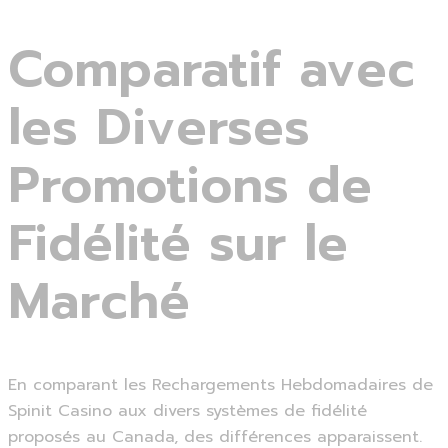
Comparatif avec
les Diverses
Promotions de
Fidélité sur le
Marché
En comparant les Rechargements Hebdomadaires de
Spinit Casino aux divers systèmes de fidélité
proposés au Canada, des différences apparaissent.