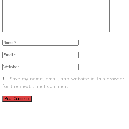
Save my name, email, and website in this browser
for the next time I comment.
Previous Service