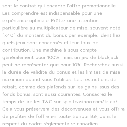
sont le contrat qui encadre l’offre promotionnelle.
Les comprendre est indispensable pour une
expérience optimale. Prêtez une attention
particulière au multiplicateur de mise, souvent noté
“x40” du montant du bonus par exemple. Identifiez
quels jeux sont concernés et leur taux de
contribution. Une machine à sous compte
généralement pour 100%, mais un jeu de blackjack
peut ne représenter que pour 10%. Recherchez aussi
la durée de validité du bonus et les limites de mise
maximum quand vous l’utilisez. Les restrictions de
retrait, comme des plafonds sur les gains issus des
fonds bonus, sont aussi courantes. Consacrez le
temps de lire les T&C sur spinitcasinoo.com/fr-ca/.
Cela vous préservera des déconvenues et vous offrira
de profiter de l’offre en toute tranquillité, dans le
respect du cadre réglementaire canadien.