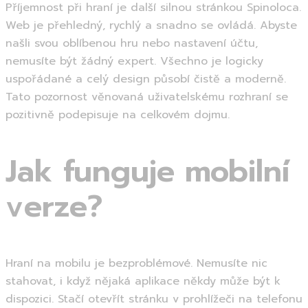
Příjemnost při hraní je další silnou stránkou Spinoloca.
Web je přehledný, rychlý a snadno se ovládá. Abyste
našli svou oblíbenou hru nebo nastavení účtu,
nemusíte být žádný expert. Všechno je logicky
uspořádané a celý design působí čistě a moderně.
Tato pozornost věnovaná uživatelskému rozhraní se
pozitivně podepisuje na celkovém dojmu.
Jak funguje mobilní
verze?
Hraní na mobilu je bezproblémové. Nemusíte nic
stahovat, i když nějaká aplikace někdy může být k
dispozici. Stačí otevřít stránku v prohlížeči na telefonu