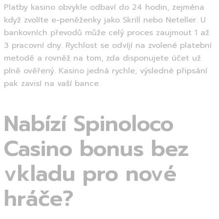
Platby kasino obvykle odbaví do 24 hodin, zejména
když zvolíte e-peněženky jako Skrill nebo Neteller. U
bankovních převodů může celý proces zaujmout 1 až
3 pracovní dny. Rychlost se odvíjí na zvolené platební
metodě a rovněž na tom, zda disponujete účet už
plně ověřený. Kasino jedná rychle, výsledné připsání
pak zavisí na vaší bance.
Nabízí Spinoloco
Casino bonus bez
vkladu pro nové
hráče?