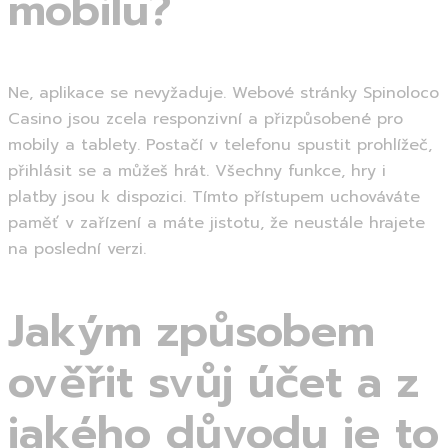
mobilu?
Ne, aplikace se nevyžaduje. Webové stránky Spinoloco
Casino jsou zcela responzivní a přizpůsobené pro
mobily a tablety. Postačí v telefonu spustit prohlížeč,
přihlásit se a můžeš hrát. Všechny funkce, hry i
platby jsou k dispozici. Tímto přístupem uchováváte
paměť v zařízení a máte jistotu, že neustále hrajete
na poslední verzi.
Jakým způsobem
ověřit svůj účet a z
jakého důvodu je to