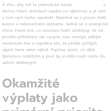
A chci, aby mě to jednoduše bavilo.
Top Spinoloco
v
těchto třech ohledech uspělo na výbornou a já vám
o tom nyní mohu vyprávět. Nejedná se o pouze další
kasino v nekonečném seznamu. Jedná se o energické
místo, které zná, co současní hráči očekávají. Již od
prvního přihlášení vás zaujme svou energií, velkým
množstvím her a zejména tím, že příslib rychlých
výplat bere velmi vážně. Pojďme zjistit, co dělá
Spinoloco zvláštním a proč by si mělo najít cestu do
vašich oblíbených.
Okamžité
výplaty jako