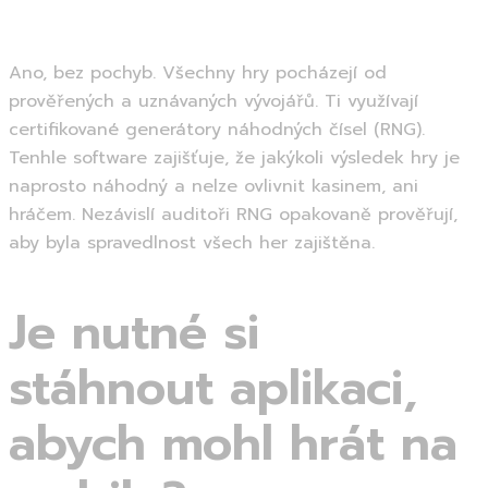
Ano, bez pochyb. Všechny hry pocházejí od
prověřených a uznávaných vývojářů. Ti využívají
certifikované generátory náhodných čísel (RNG).
Tenhle software zajišťuje, že jakýkoli výsledek hry je
naprosto náhodný a nelze ovlivnit kasinem, ani
hráčem. Nezávislí auditoři RNG opakovaně prověřují,
aby byla spravedlnost všech her zajištěna.
Je nutné si
stáhnout aplikaci,
abych mohl hrát na