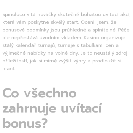
Spinoloco vítá nováčky skutečně bohatou uvítací akcí,
která vám poskytne skvělý start. Ocenil jsem, že
bonusové podmínky jsou průhledné a splnitelné. Péče
ale nepřestává úvodním vkladem. Kasino organizuje
stálý kalendář turnajů, turnaje s tabulkami cen a
výjimečné nabídky na volné dny. Je to neustálý zdroj
příležitostí, jak si mírně zvýšit výhry a prodloužit si
hraní.
Co všechno
zahrnuje uvítací
bonus?