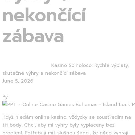
nekončící
zábava
Home
Uncategorized
Kasino Spinoloco: Rychlé výplaty,
skutečné výhry a nekončící zábava
June 5, 2026
0 Comments
By
admin
Když hledám online kasino, vždycky se soustředím na
tři body. Chci, aby mi výhry byly vyplaceny bez
prodlení. Potřebuji mít slušnou šanci, že něco vyhraji.