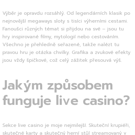
Výběr je opravdu rozsáhlý. Od legendárních klasik po
nejnovější megaways sloty s tisíci výherními cestami.
Fanoušci různých témat si přijdou na své – jsou tu
hry inspirované filmy, mytologií nebo cestováním.
Všechno je přehledně seřazené, takže nalézt tu
pravou hru je otázka chvilky. Grafika a zvukové efekty
jsou vždy špičkové, což celý zážitek přesouvá výš.
Jakým způsobem
funguje live casino?
Sekce live casino je moje nejmilejší. Skuteční krupiéři,
skutečné karty a skutečný herní stůl streamovaný v