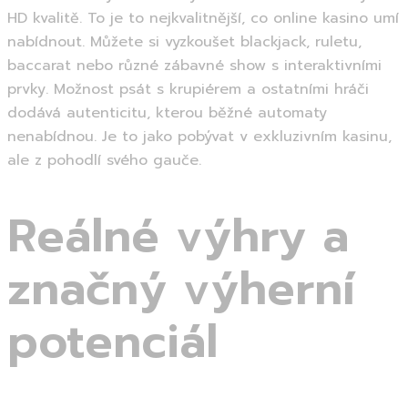
HD kvalitě. To je to nejkvalitnější, co online kasino umí
nabídnout. Můžete si vyzkoušet blackjack, ruletu,
baccarat nebo různé zábavné show s interaktivními
prvky. Možnost psát s krupiérem a ostatními hráči
dodává autenticitu, kterou běžné automaty
nenabídnou. Je to jako pobývat v exkluzivním kasinu,
ale z pohodlí svého gauče.
Reálné výhry a
značný výherní
potenciál