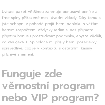
Uvítací paket většinou zahrnuje bonusové peníze a
free spiny přiřazené mezi úvodní vklady. Díky tomu si
jste schopni v pohodě projít herní nabídku s větším
herním rozpočtem. Vždycky radím si než přijmete
přijetím bonusu prostudovat podmínky, abyste věděli,
co vás čeká. U Spinoloca mi přišly herní požadavky
spravedlivé, což je v kontextu s ostatními kasiny
příznivé znamení.
Funguje zde
věrnostní program
nebo VIP program?