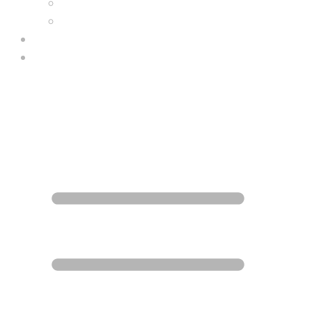
Photography
Brand Logo
Blog
Contact Us
Menu
Lets start