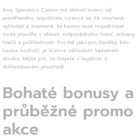
Ano, Spinoloco Casino má aktivní licenci od
prověřeného regulátora. Licence se dá otevřeně
vyhledat a znamená, že kasino musí respektovat
tvrdá pravidla v oblasti zodpovědného hraní, ochrany
hráčů a průhlednosti. Pro mě jako pro člověka, kdo
kasina hodnotí, je licence základním kamenem
důvěry. Mějte jisti, že hrajete v legálním a
dohledávaném prostředí.
Bohaté bonusy a
průběžné promo
akce