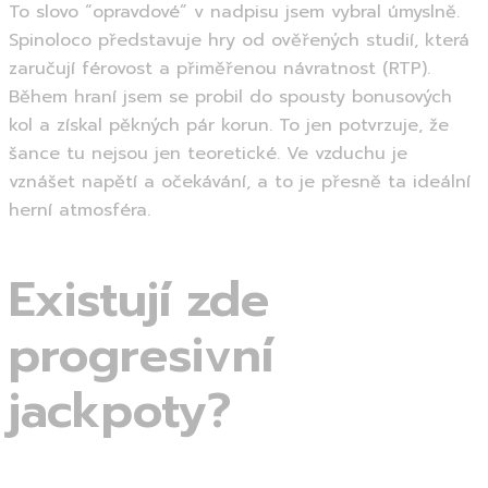
To slovo “opravdové” v nadpisu jsem vybral úmyslně.
Spinoloco představuje hry od ověřených studií, která
zaručují férovost a přiměřenou návratnost (RTP).
Během hraní jsem se probil do spousty bonusových
kol a získal pěkných pár korun. To jen potvrzuje, že
šance tu nejsou jen teoretické. Ve vzduchu je
vznášet napětí a očekávání, a to je přesně ta ideální
herní atmosféra.
Existují zde
progresivní
jackpoty?