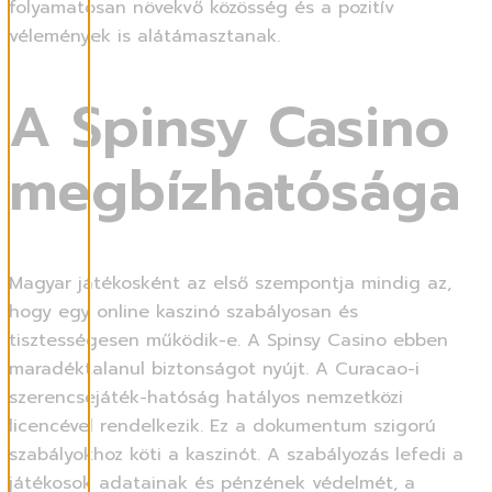
folyamatosan növekvő közösség és a pozitív
vélemények is alátámasztanak.
A Spinsy Casino
megbízhatósága
Magyar játékosként az első szempontja mindig az,
hogy egy online kaszinó szabályosan és
tisztességesen működik-e. A Spinsy Casino ebben
maradéktalanul biztonságot nyújt. A Curacao-i
szerencsejáték-hatóság hatályos nemzetközi
licencével rendelkezik. Ez a dokumentum szigorú
szabályokhoz köti a kaszinót. A szabályozás lefedi a
játékosok adatainak és pénzének védelmét, a