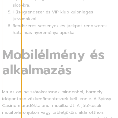
slotokra.
Hűségrendszer és VIP klub különleges
jutalmakkal.
Rendszeres versenyek és jackpot rendszerek
hatalmas nyereményalapokkal.
Mobilélmény és
alkalmazás
Ma az online szórakozásnak mindenhol, bármely
időpontban zökkenőmentesnek kell lennie. A Spinsy
Casino maradéktalanul mobilbarát. A játékosok
mobiltelefonjukon vagy tabletjükön, akár otthon,