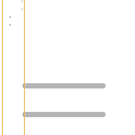
Photography
Brand Logo
Blog
Contact Us
Menu
Lets start