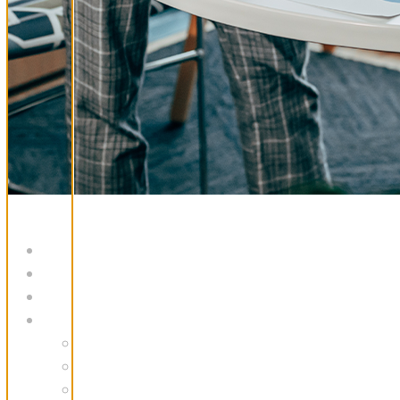
Home
About Us
Our Services