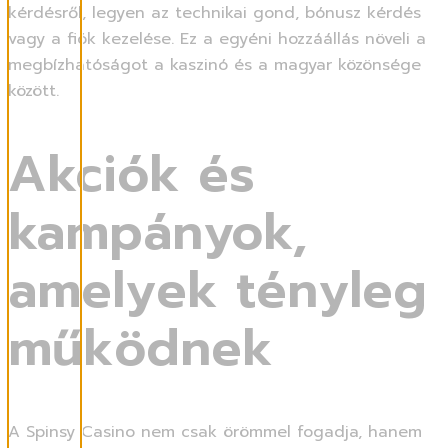
kérdésről, legyen az technikai gond, bónusz kérdés
vagy a fiók kezelése. Ez a egyéni hozzáállás növeli a
megbízhatóságot a kaszinó és a magyar közönsége
között.
Akciók és
kampányok,
amelyek tényleg
működnek
A Spinsy Casino nem csak örömmel fogadja, hanem