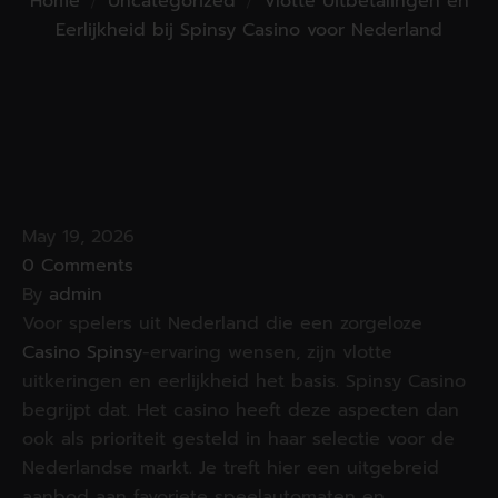
Home
Uncategorized
Vlotte Uitbetalingen en
Eerlijkheid bij Spinsy Casino voor Nederland
May 19, 2026
0 Comments
By
admin
Voor spelers uit Nederland die een zorgeloze
Casino Spinsy
-ervaring wensen, zijn vlotte
uitkeringen en eerlijkheid het basis. Spinsy Casino
begrijpt dat. Het casino heeft deze aspecten dan
ook als prioriteit gesteld in haar selectie voor de
Nederlandse markt. Je treft hier een uitgebreid
aanbod aan favoriete speelautomaten en