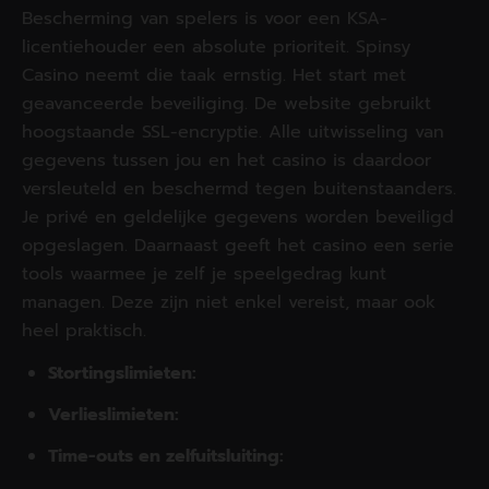
Bescherming van spelers is voor een KSA-
licentiehouder een absolute prioriteit. Spinsy
Casino neemt die taak ernstig. Het start met
geavanceerde beveiliging. De website gebruikt
hoogstaande SSL-encryptie. Alle uitwisseling van
gegevens tussen jou en het casino is daardoor
versleuteld en beschermd tegen buitenstaanders.
Je privé en geldelijke gegevens worden beveiligd
opgeslagen. Daarnaast geeft het casino een serie
tools waarmee je zelf je speelgedrag kunt
managen. Deze zijn niet enkel vereist, maar ook
heel praktisch.
Stortingslimieten:
Verlieslimieten:
Time-outs en zelfuitsluiting: