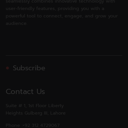
seamlessly combines innovative technology with
user-friendly features, providing you with a
powerful tool to connect, engage, and grow your
audience.
Subscribe
Contact Us
Suite # 1, 1st Floor Liberty
Heights Gulberg III, Lahore
Phone :
+92 312 4729067