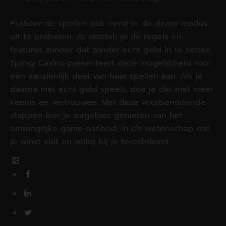
Probeer de spellen ook eerst in de demo-modus
uit te proberen. Zo ontdek je de regels en
features zonder dat zonder echt geld in te zetten.
Spinsy Casino presenteert deze mogelijkheid voor
een aanzienlijk deel van haar spellen aan. Als je
daarna met echt geld speelt, doe je dat met meer
kennis en vertrouwen. Met deze voorbereidende
stappen kun je zorgeloos genieten van het
omvangrijke game-aanbod, in de wetenschap dat
je winst vlot en veilig bij je terechtkomt.