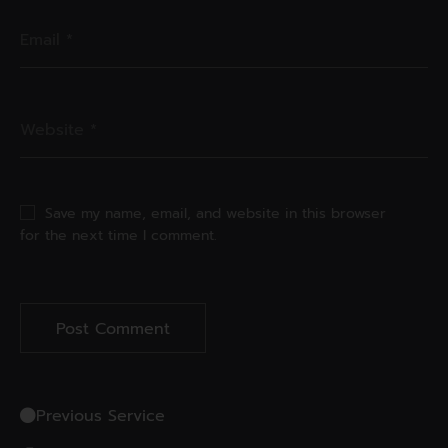
Save my name, email, and website in this browser
for the next time I comment.
Previous Service