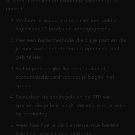
te laten uitbetalen en eventuele winsten op te
nemen.
Verifieer je account direct met een geldig
legitimatie ID-bewijs en adresgegevens.
Kies een betaalmethode die bij je past en die
je voor zowel het storten als opnemen kunt
gebruiken.
Stel in persoonlijke limieten in via het
accountdashboard voordat je begint met
spelen.
Bestudeer de spelregels en de RTP van
spellen die je leuk vindt. Die info vind je vaak
bij ‘speluitleg’.
Weet hoe hoe je de klantenservice bereikt
(live chat, e-mail) voor vlotte hulp.