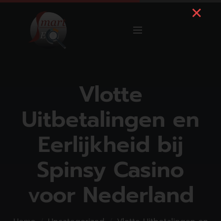
Vlotte
Uitbetalingen en
Eerlijkheid bij
Spinsy Casino
voor Nederland