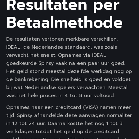
Resultaten per
Betaalmethode
De resultaten vertonen merkbare verschillen.
iDEAL, de Nederlandse standaard, was zoals
verwacht het snelst. Opnames via iDEAL
goedkeurde Spinsy vaak na een paar uur goed.
Het geld stond meestal dezelfde werkdag nog op
de bankrekening. Die snelheid is goed en voldoet
bij wat Nederlandse spelers verwachten. Meestal
was het hele proces in 4 tot 8 uur voltooid.
Opnames naar een creditcard (VISA) namen meer
tijd. Spinsy afhandelde deze aanvragen normaliter
in 12 tot 24 uur. Daarna kostte het nog 1 tot 3
werkdagen totdat het geld op de creditcard