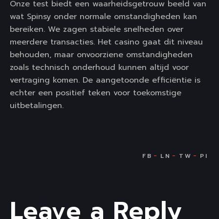
Onze test biedt een waarheidsgetrouw beeld van
wat Spinsy onder normale omstandigheden kan
bereiken. We zagen stabiele snelheden over
meerdere transacties. Het casino gaat dit niveau
behouden, maar onvoorziene omstandigheden
zoals technisch onderhoud kunnen altijd voor
vertraging komen. De aangetoonde efficiëntie is
echter een positief teken voor toekomstige
uitbetalingen.
Leave a Reply