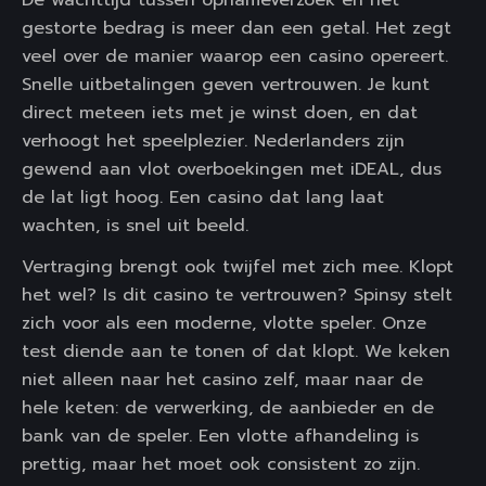
De wachttijd tussen opnameverzoek en het
gestorte bedrag is meer dan een getal. Het zegt
veel over de manier waarop een casino opereert.
Snelle uitbetalingen geven vertrouwen. Je kunt
direct meteen iets met je winst doen, en dat
verhoogt het speelplezier. Nederlanders zijn
gewend aan vlot overboekingen met iDEAL, dus
de lat ligt hoog. Een casino dat lang laat
wachten, is snel uit beeld.
Vertraging brengt ook twijfel met zich mee. Klopt
het wel? Is dit casino te vertrouwen? Spinsy stelt
zich voor als een moderne, vlotte speler. Onze
test diende aan te tonen of dat klopt. We keken
niet alleen naar het casino zelf, maar naar de
hele keten: de verwerking, de aanbieder en de
bank van de speler. Een vlotte afhandeling is
prettig, maar het moet ook consistent zo zijn.