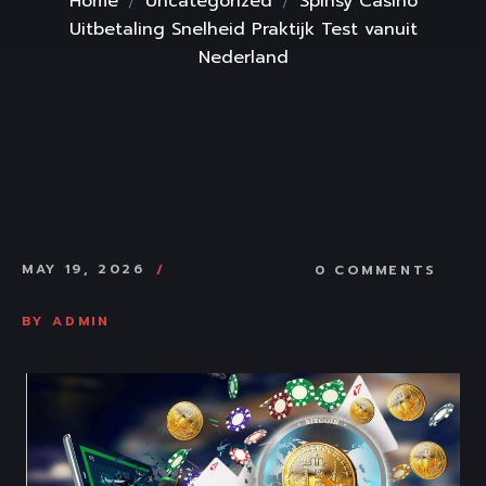
Home
Uncategorized
Spinsy Casino
Uitbetaling Snelheid Praktijk Test vanuit
Nederland
MAY 19, 2026
0 COMMENTS
BY
ADMIN