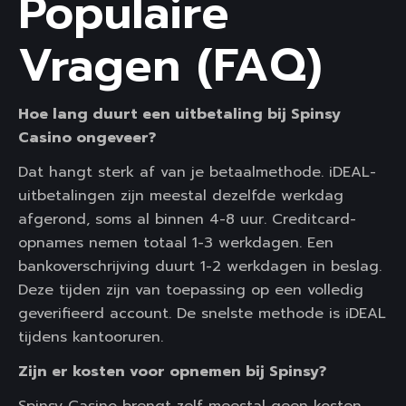
Populaire
Vragen (FAQ)
Hoe lang duurt een uitbetaling bij Spinsy
Casino ongeveer?
Dat hangt sterk af van je betaalmethode. iDEAL-
uitbetalingen zijn meestal dezelfde werkdag
afgerond, soms al binnen 4-8 uur. Creditcard-
opnames nemen totaal 1-3 werkdagen. Een
bankoverschrijving duurt 1-2 werkdagen in beslag.
Deze tijden zijn van toepassing op een volledig
geverifieerd account. De snelste methode is iDEAL
tijdens kantooruren.
Zijn er kosten voor opnemen bij Spinsy?