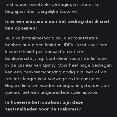
test waren eventuele vertragingen steeds te
begrijpen door dergelijke factoren.
Is er een maximum aan het bedrag dat ik snel
kan opnemen?
Ja, elke betaalmethode en je accountstatus
hebben hun eigen limieten. iDEAL kent vaak een
kleinere limiet per transactie dan een
bankoverschrijving. Controleer vooraf de limieten
in de cashier van Spinsy. Voor heel hoge bedragen
kan een bankoverschrijving nodig zijn, wat af en
toe iets langer kost vanwege extra controles.
Hogere limieten worden doorgaans geboden aan
spelers met een uitgebreidere speelhistorie.
In hoeverre betrouwbaar zijn deze
testsnelheden voor de toekomst?