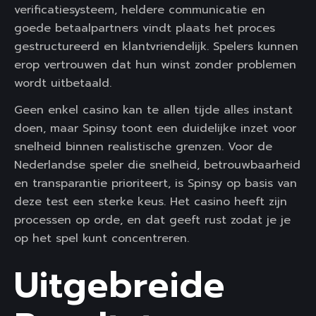
verificatiesysteem, heldere communicatie en
goede betaalpartners vindt plaats het proces
gestructureerd en klantvriendelijk. Spelers kunnen
erop vertrouwen dat hun winst zonder problemen
wordt uitbetaald.
Geen enkel casino kan te allen tijde alles instant
doen, maar Spinsy toont een duidelijke inzet voor
snelheid binnen realistische grenzen. Voor de
Nederlandse speler die snelheid, betrouwbaarheid
en transparantie prioriteert, is Spinsy op basis van
deze test een sterke keus. Het casino heeft zijn
processen op orde, en dat geeft rust zodat je je
op het spel kunt concentreren.
Uitgebreide