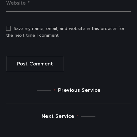
Save my name, email, and website in this browser for
the next time I comment.
Previous Service
Next Service