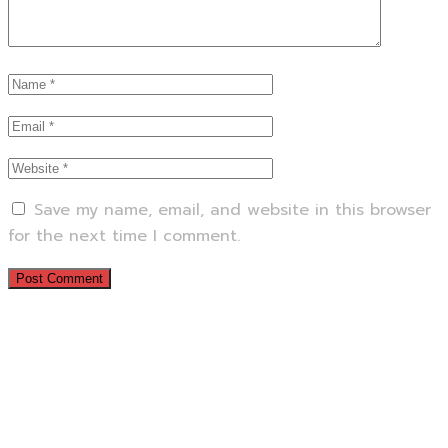
Save my name, email, and website in this browser
for the next time I comment.
Previous Service
Next Service