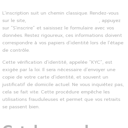
L’inscription suit un chemin classique. Rendez-vous
sur le site,
turbowinz bonus et promotions
, appuyez
sur “S’inscrire” et saisissez le formulaire avec vos
données. Restez rigoureux, ces informations doivent
correspondre à vos papiers d’identité lors de l’étape
de contrôle.
Cette vérification d’identité, appelée “KYC”, est
exigée par la loi. Il sera nécessaire d’envoyer une
copie de votre carte d’identité, et souvent un
justificatif de domicile actuel. Ne vous inquiétez pas,
cela se fait vite. Cette procédure empêche les
utilisations frauduleuses et permet que vos retraits
se passent bien.