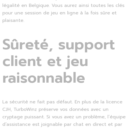
légalité en Belgique. Vous aurez ainsi toutes les clés
pour une session de jeu en ligne à la fois sûre et
plaisante.
Sûreté, support
client et jeu
raisonnable
La sécurité ne fait pas défaut. En plus de la licence
CJH, TurboWinz préserve vos données avec un
cryptage puissant. Si vous avez un problème, l’équipe
d’assistance est joignable par chat en direct et par