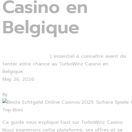
Casino en
Belgique
Home
Uncategorized
L’essentiel à connaître avant de
tenter votre chance au TurboWinz Casino en
Belgique
May 26, 2026
0 Comments
By
admin
Ce guide vous explique tout sur TurboWinz Casino.
Nous examinons cette plateforme, ses offres et sa