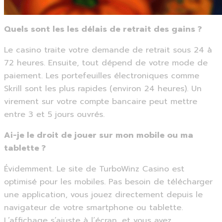
Quels sont les les délais de retrait des gains ?
Le casino traite votre demande de retrait sous 24 à
72 heures. Ensuite, tout dépend de votre mode de
paiement. Les portefeuilles électroniques comme
Skrill sont les plus rapides (environ 24 heures). Un
virement sur votre compte bancaire peut mettre
entre 3 et 5 jours ouvrés.
Ai-je le droit de jouer sur mon mobile ou ma
tablette ?
Évidemment. Le site de TurboWinz Casino est
optimisé pour les mobiles. Pas besoin de télécharger
une application, vous jouez directement depuis le
navigateur de votre smartphone ou tablette.
L’affichage s’ajuste à l’écran, et vous avez