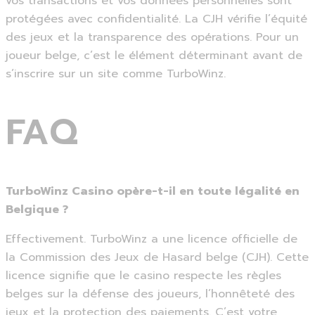
vos transactions et vos données personnelles sont
protégées avec confidentialité. La CJH vérifie l’équité
des jeux et la transparence des opérations. Pour un
joueur belge, c’est le élément déterminant avant de
s’inscrire sur un site comme TurboWinz.
FAQ
TurboWinz Casino opère-t-il en toute légalité en
Belgique ?
Effectivement. TurboWinz a une licence officielle de
la Commission des Jeux de Hasard belge (CJH). Cette
licence signifie que le casino respecte les règles
belges sur la défense des joueurs, l’honnêteté des
jeux et la protection des paiements. C’est votre