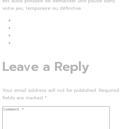
est aussi possible de demander une pause dans
votre jeu, temporaire ou définitive.
Leave a Reply
Your email address will not be published.
Required
fields are marked
*