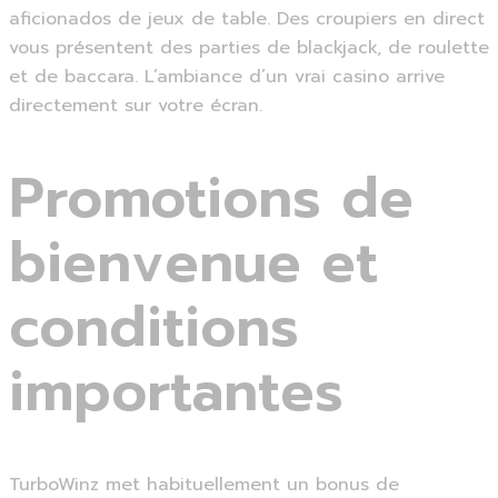
aficionados de jeux de table. Des croupiers en direct
vous présentent des parties de blackjack, de roulette
et de baccara. L’ambiance d’un vrai casino arrive
directement sur votre écran.
Promotions de
bienvenue et
conditions
importantes
TurboWinz met habituellement un bonus de