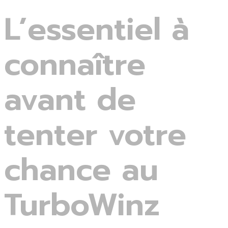
L’essentiel à
connaître
avant de
tenter votre
chance au
TurboWinz