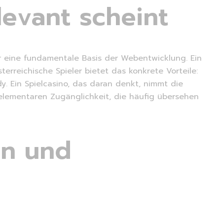
levant scheint
r eine fundamentale Basis der Webentwicklung. Ein
erreichische Spieler bietet das konkrete Vorteile:
y. Ein Spielcasino, das daran denkt, nimmt die
 elementaren Zugänglichkeit, die häufig übersehen
in und