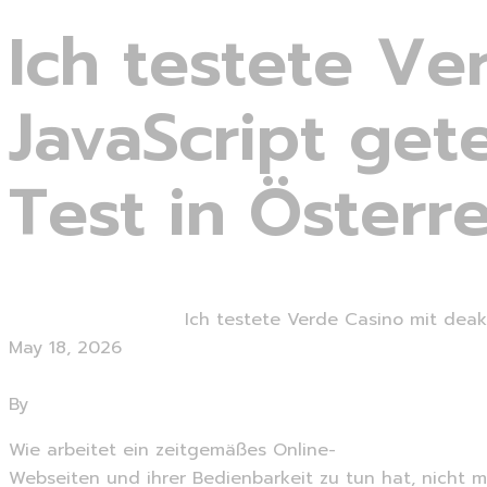
Ich testete Ve
JavaScript get
Test in Österr
Home
Uncategorized
Ich testete Verde Casino mit deakt
May 18, 2026
0 Comments
By
admin
Wie arbeitet ein zeitgemäßes Online-
casino verde ga
Webseiten und ihrer Bedienbarkeit zu tun hat, nicht m