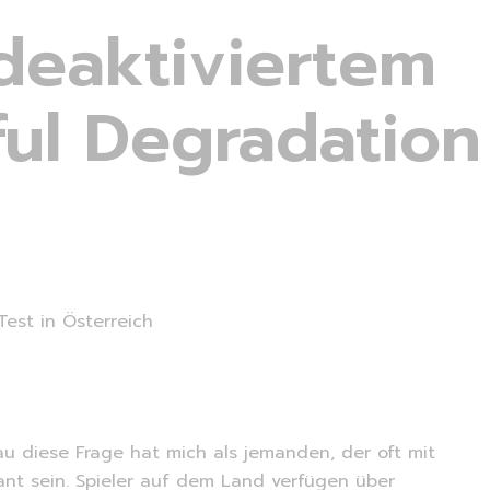
 deaktiviertem
ful Degradation
Test in Österreich
au diese Frage hat mich als jemanden, der oft mit
vant sein. Spieler auf dem Land verfügen über