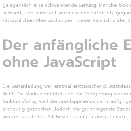
gelegentlich eine schwankende Leitung. Manche blocki
aktiviert, und habe auf verdecasinoo.eu/de-at/ gegan
tatsächlichen Überraschungen. Dieser Versuch bildet 
Der anfängliche 
ohne JavaScript
Die Seitenladung war erstmal enttäuschend. Stattdess
Sicht. Die Markenidentität und die Farbgebung waren d
funktionsfähig, weil die Ausklappmenüs nicht aufgin
eindeutig gebrochen. Jedoch die grundlegende Struktu
wurden durch ihre Alt-Beschreibungen ausgetauscht, wa