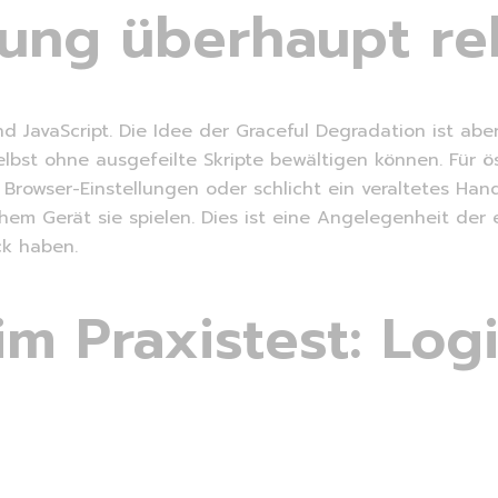
fung überhaupt re
 JavaScript. Die Idee der Graceful Degradation ist abe
lbst ohne ausgefeilte Skripte bewältigen können. Für öst
rowser-Einstellungen oder schlicht ein veraltetes Hand
hem Gerät sie spielen. Dies ist eine Angelegenheit der
ck haben.
m Praxistest: Log