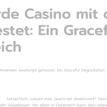
rde Casino mit
estet: Ein Grace
eich
iviertem JavaScript getestet: Ein Graceful Degradation 
mes
tatsächlich, sobald man JavaScript deaktiviert? Gen
ehr losgelassen. Vor allem in Österreich kann dies rele