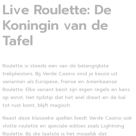
Live Roulette: De
Koningin van de
Tafel
Roulette is steeds een van de belangrijkste
trekpleisters. Bij Verde Casino vind je keuze uit
varianten als Europese, Franse en Amerikaanse
Roulette. Elke variant bezit zijn eigen regels en kans
op winst. Het tijdstip dat het wiel draait en de bal
tot rust komt, blijft magisch.
Naast deze klassieke spellen biedt Verde Casino ook
vlotte roulette en speciale edities zoals Lightning
Roulette. Bij die laatste is het mogelijk dat