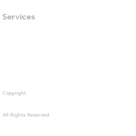
Services
Branding & Identity
Web Design & Development
Mobile App Development
UI & UX Designing
Digital Marketing
Copyright
© SMART SEO
All Rights Reserved.