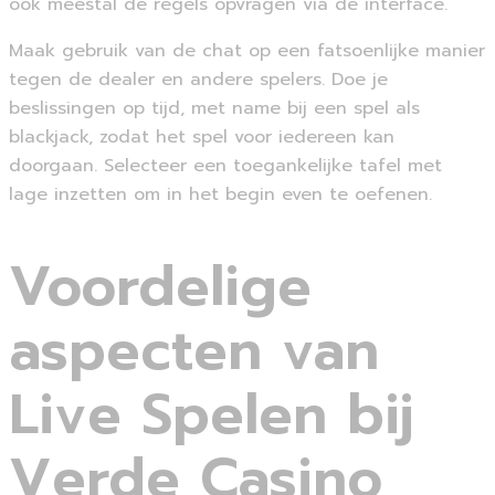
ook meestal de regels opvragen via de interface.
Maak gebruik van de chat op een fatsoenlijke manier
tegen de dealer en andere spelers. Doe je
beslissingen op tijd, met name bij een spel als
blackjack, zodat het spel voor iedereen kan
doorgaan. Selecteer een toegankelijke tafel met
lage inzetten om in het begin even te oefenen.
Voordelige
aspecten van
Live Spelen bij
Verde Casino