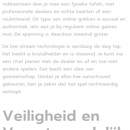
videostream doe je mee aan fysieke tafels, met
professionele dealers en echte kaarten of een
roulettewiel. Dit type van online gokken is sociaal en
authentiek, iets wat je bij reguliere online games
mist. De spanning is daardoor meestal groter.
De live stream technologie is vandaag de dag top.
Het beeld is kristalhelder en is vloeiend. Je kunt via
een chat praten met de dealer en af en toe met
andere spelers. Dat biedt een idee van
gemeenschap. Omdat je alles live aanschouwt
gebeuren, ben je zeker dat het spel rechtvaardig
verloopt.
Veiligheid en