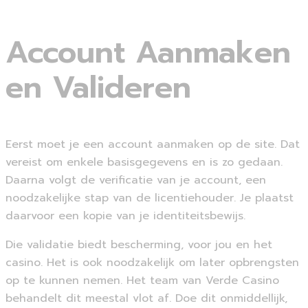
Account Aanmaken
en Valideren
Eerst moet je een account aanmaken op de site. Dat
vereist om enkele basisgegevens en is zo gedaan.
Daarna volgt de verificatie van je account, een
noodzakelijke stap van de licentiehouder. Je plaatst
daarvoor een kopie van je identiteitsbewijs.
Die validatie biedt bescherming, voor jou en het
casino. Het is ook noodzakelijk om later opbrengsten
op te kunnen nemen. Het team van Verde Casino
behandelt dit meestal vlot af. Doe dit onmiddellijk,