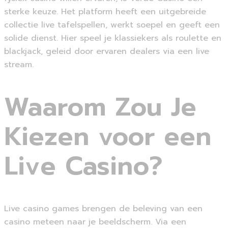
sterke keuze. Het platform heeft een uitgebreide
collectie live tafelspellen, werkt soepel en geeft een
solide dienst. Hier speel je klassiekers als roulette en
blackjack, geleid door ervaren dealers via een live
stream.
Waarom Zou Je
Kiezen voor een
Live Casino?
Live casino games brengen de beleving van een
casino meteen naar je beeldscherm. Via een