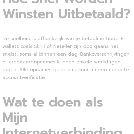
Winsten Uitbetaald?
De snelheid is afhankelijk van je betaalmethode. E-
wallets zoals Skrill of Neteller zijn doorgaans het
snelst, soms al binnen een dag. Bankoverschrijvingen
of creditcardopnames kunnen enkele werkdagen
duren. Alle opnames gaan pas door na een correcte
accountverificatie.
Wat te doen als
Mijn
Internetverbinding